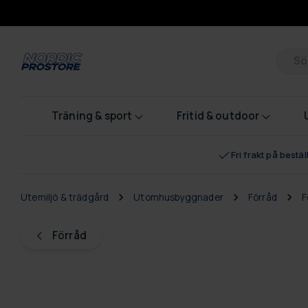
Pr
Träning & sport
Fritid & outdoor
Fri frakt på bestä
Utemiljö & trädgård
Utomhusbyggnader
Förråd
F
Förråd