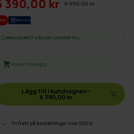
6 390,00 kr
6 990,00 kr
-8%
GRA­TIS LE­VE­RANS
ERBJUDANDET GÄLLER I 2 DAGAR TILL
Produkt tillgänglig
Lägg till i kundvagnen
–
6 390,00 kr
Fri frakt
på beställningar över 500 kr