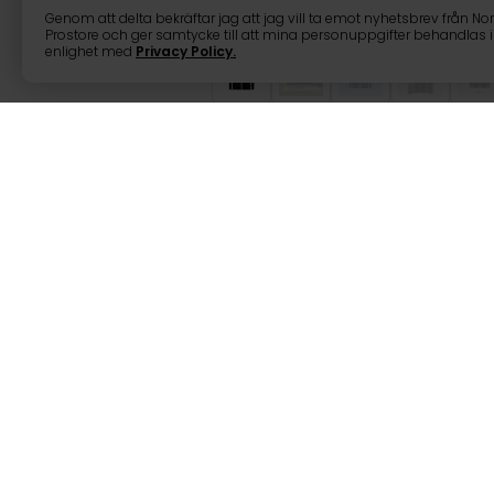
Genom att delta bekräftar jag att jag vill ta emot nyhetsbrev från No
Prostore och ger samtycke till att mina personuppgifter behandlas i
enlighet med
Privacy Policy
.
Fornorth Förråd
Produktinformation
Hållbar plastkonstruktio
Kompakt storlek lämpli
Modern och snygg desi
Portabel och stabil stru
Vädertåliga material
Fornorth Förråd Plast 181x1
Är du i behov av en praktisk l