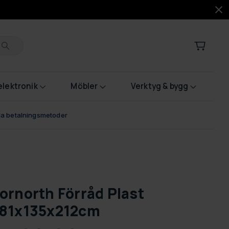
lektronik
Möbler
Verktyg & bygg
bla betalningsmetoder
ornorth Förråd Plast
81x135x212cm