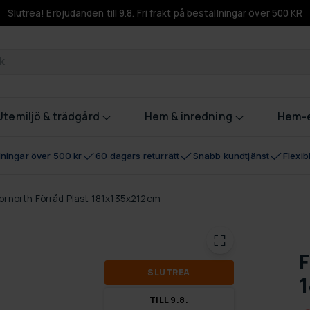
Slutrea! Erbjudanden till 9.8. Fri frakt på beställningar över 500 KR
odukter
Utemiljö & trädgård
Hem & inredning
Hem-e
llningar över 500 kr
60 dagars returrätt
Snabb kundtjänst
Flexi
ornorth Förråd Plast 181x135x212cm
F
SLUT­REA
1
TILL 9.8.