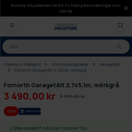
Slutrea! Erbjudanden till 9.8. Fri frakt på beställningar över
500 KR
Produkter
Utemiljö & trädgård
Utomhusbyggnader
Garagetält
Fornorth Garagetält 2,7x5,1m, mörkgrå
Fornorth Garagetält 2,7x5,1m, mörkgrå
3 490,00 kr
6 990,00 kr
-50%
GRA­TIS LE­VE­RANS
ERBJUDANDET GÄLLER I 3 DAGAR TILL