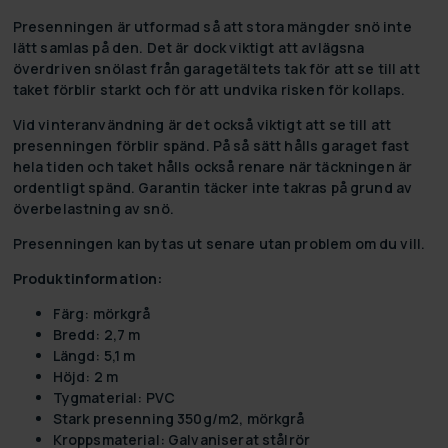
Presenningen är utformad så att stora mängder snö inte
lätt samlas på den. Det är dock viktigt att avlägsna
överdriven snölast från garagetältets tak för att se till att
taket förblir starkt och för att undvika risken för kollaps.
Vid vinteranvändning är det också viktigt att se till att
presenningen förblir spänd. På så sätt hålls garaget fast
hela tiden och taket hålls också renare när täckningen är
ordentligt spänd. Garantin täcker inte takras på grund av
överbelastning av snö.
Presenningen kan bytas ut senare utan problem om du vill.
Produktinformation:
Färg: mörkgrå
Bredd: 2,7 m
Längd: 5,1 m
Höjd: 2 m
Tygmaterial: PVC
Stark presenning 350g/m2, mörkgrå
Kroppsmaterial: Galvaniserat stålrör