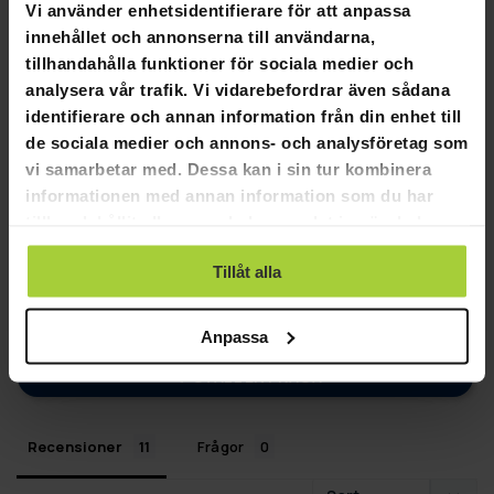
Vi använder enhetsidentifierare för att anpassa
innehållet och annonserna till användarna,
tillhandahålla funktioner för sociala medier och
4,6
analysera vår trafik. Vi vidarebefordrar även sådana
Baserat på 11 recensioner
identifierare och annan information från din enhet till
de sociala medier och annons- och analysföretag som
8
vi samarbetar med. Dessa kan i sin tur kombinera
2
informationen med annan information som du har
1
tillhandahållit eller som de har samlat in när du har
0
använt deras tjänster.
0
Tillåt alla
SKRIV EN RECENSION
Anpassa
STÄLL EN FRÅGA
Recensioner
Frågor