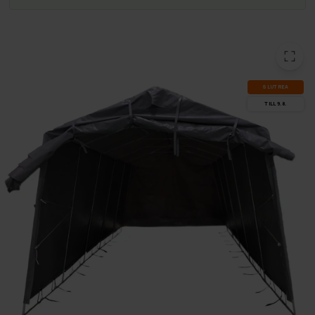
SLUT­REA
TILL 9.8.