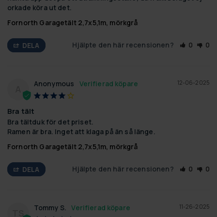
orkade köra ut det.
Fornorth Garagetält 2,7x5,1m, mörkgrå
Hjälpte den här recensionen?
0
0
DELA
12-06-2025
Anonymous
A
Bra tält
Bra tältduk för det priset. 

Ramen är bra. Inget att klaga på än så länge.
Fornorth Garagetält 2,7x5,1m, mörkgrå
Hjälpte den här recensionen?
0
0
DELA
11-26-2025
Tommy S.
TS