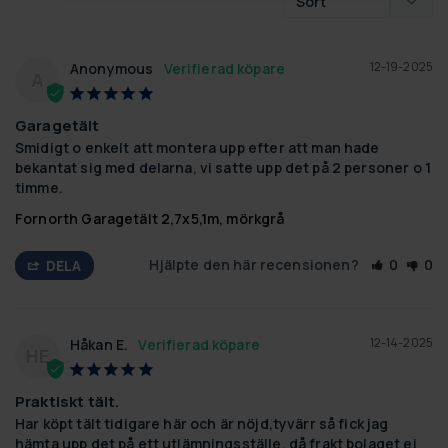
12-19-2025
Anonymous
A
Garagetält
Smidigt o enkelt att montera upp efter att man hade 
bekantat sig med delarna, vi satte upp det på 2 personer o 1 
timme.
Fornorth Garagetält 2,7x5,1m, mörkgrå
Hjälpte den här recensionen?
0
0
DELA
12-14-2025
Håkan E.
HE
Praktiskt tält.
Har köpt tält tidigare här och är nöjd,tyvärr så fick jag 
hämta upp det på ett utlämningsställe, då frakt bolaget ej 