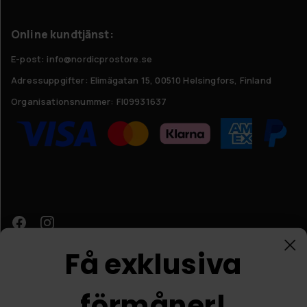
Online kundtjänst:
E-post: info@nordicprostore.se
Adressuppgifter:
Elimägatan 15, 00510 Helsingfors, Finland
Organisationsnummer:
FI09931637
Få exklusiva
förmåner!
Kundtjänst