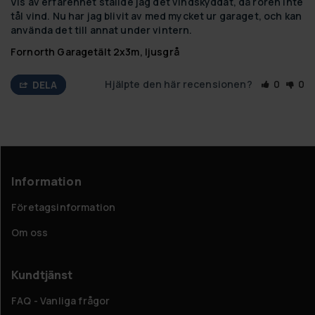
Vis av erfarenhet ställde jag det vindskyddat, då rören inte 
tål vind. Nu har jag blivit av med mycket ur garaget, och kan 
använda det till annat under vintern.
Fornorth Garagetält 2x3m, ljusgrå
Hjälpte den här recensionen?
0
0
DELA
Information
Företagsinformation
Om oss
Kundtjänst
FAQ - Vanliga frågor