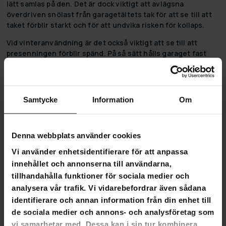
lätt samlas på den. Det är dock viktigt att avlägsna
överdriven snölast från garagetältets tak för att se till att
taket förblir starkt och för att undvika risken för kollaps.
Vid vinteranvändning är det också viktigt att se till att
presenningen förblir spänd. På så sätt hålls garaget fast
hela tiden och taket hålls också renare när täckningen är
ordentligt spänd. Garantin täcker inte takras på grund av
överbelastning av snö.
Samtycke
Information
Om
Presenningen kan bytas ut senare utan problem om du vill.
Produktinformation:
Denna webbplats använder cookies
Färg: Ljusgrå
Bredd: 2 m
Vi använder enhetsidentifierare för att anpassa
Längd: 3 m
innehållet och annonserna till användarna,
Höjd: 1,9 m
tillhandahålla funktioner för sociala medier och
Tygmaterial: PVC
analysera vår trafik. Vi vidarebefordrar även sådana
Stark presenning 350g/m2, grå
identifierare och annan information från din enhet till
Kroppsmaterial: Galvaniserat stålrör
Ramrörets väggtjocklek: 1,2 mm
de sociala medier och annons- och analysföretag som
Lätt att montera
vi samarbetar med. Dessa kan i sin tur kombinera