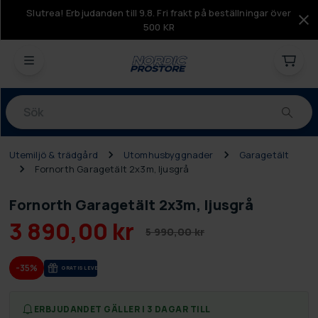
Slutrea! Erbjudanden till 9.8. Fri frakt på beställningar över
500 KR
Produkter
Utemiljö & trädgård
Utomhusbyggnader
Garagetält
Fornorth Garagetält 2x3m, ljusgrå
Fornorth Garagetält 2x3m, ljusgrå
3 890,00 kr
5 990,00 kr
-35%
GRA­TIS LE­VE­RANS
ERBJUDANDET GÄLLER I 3 DAGAR TILL