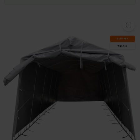
SLUT­REA
TILL 9.8.