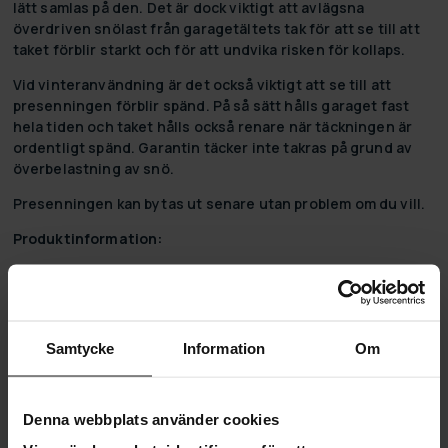
lätt samlas på den. Det är dock viktigt att avlägsna
överdriven snölast från garagetältets tak för att se till att
taket förblir starkt och för att undvika risken för kollaps.
Vid vinteranvändning är det också viktigt att se till att
presenningen förblir spänd. På så sätt hålls garaget fast
hela tiden och taket hålls också renare när täckningen är
ordentligt spänd. Garantin täcker inte takras på grund av
överbelastning av snö.
Presenningen kan bytas ut senare utan problem om du vill.
Produktinformation:
Färg: mörkgrå
Bredd: 3,2 m
Längd: 6 m
Höjd: 2,45 m
Samtycke
Information
Om
Tygmaterial: PVC
Stark presenning 350g/m2, mörkgrå
Kroppsmaterial: Galvaniserat stålrör
Denna webbplats använder cookies
Ramrörets väggtjocklek: 1,2 mm
Lätt att montera