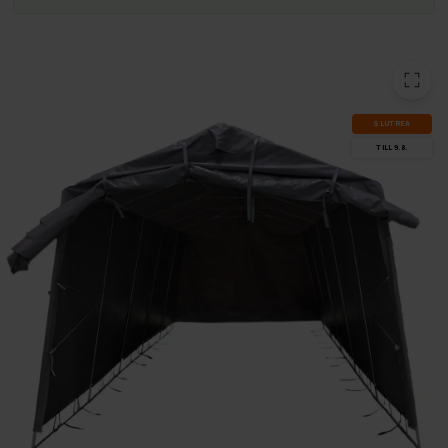
SLUT­REA
TILL 9.8.