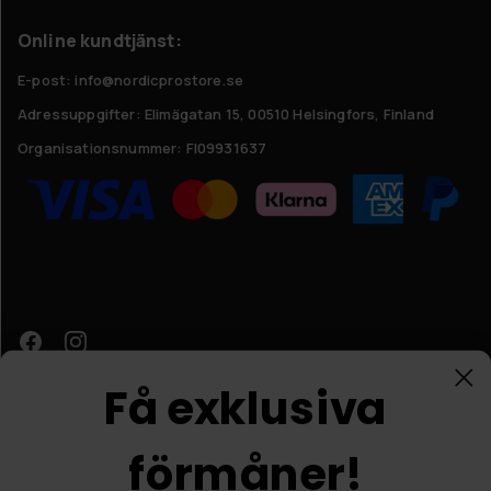
Online kundtjänst:
E-post: info@nordicprostore.se
Adressuppgifter:
Elimägatan 15, 00510 Helsingfors, Finland
Organisationsnummer:
FI09931637
Få exklusiva
förmåner!
Kundtjänst