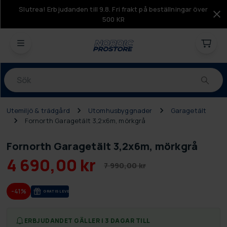
Slutrea! Erbjudanden till 9.8. Fri frakt på beställningar över
500 KR
Produkter
Utemiljö & trädgård
Utomhusbyggnader
Garagetält
Fornorth Garagetält 3,2x6m, mörkgrå
Fornorth Garagetält 3,2x6m, mörkgrå
4 690,00 kr
7 990,00 kr
-41%
GRA­TIS LE­VE­RANS
ERBJUDANDET GÄLLER I 3 DAGAR TILL