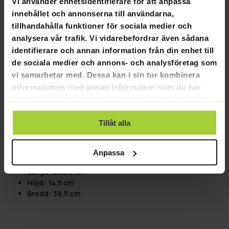
Vi använder enhetsidentifierare för att anpassa
Presenningen är utbytbar
innehållet och annonserna till användarna,
Förpackningens mått:
tillhandahålla funktioner för sociala medier och
analysera vår trafik. Vi vidarebefordrar även sådana
Paket 1:
identifierare och annan information från din enhet till
Vikt: 19,4 kg
de sociala medier och annons- och analysföretag som
Längd: 66,5 cm
vi samarbetar med. Dessa kan i sin tur kombinera
Höjd: 16,5 cm
Bredd: 56,5 cm
informationen med annan information som du har
Paket 2:
tillhandahållit eller som de har samlat in när du har
Vikt: 24,15 kg
använt deras tjänster.
Längd: 208,5 cm
Tillåt alla
Höjd: 14,5 cm
Bredd: 39,5 cm
Paket 3:
Anpassa
Vikt: 23,15 kg
Längd: 208,5 cm
Höjd: 14,5 cm
Bredd: 39,5 cm