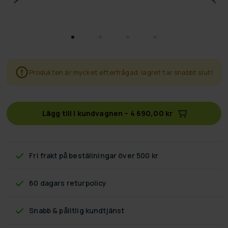
Produkten är mycket efterfrågad, lagret tar snabbt slut!
Lägg till i kundvagnen
–
4 690,00 kr
Fri frakt
på beställningar över 500 kr
60 dagars returpolicy
Snabb & pålitlig kundtjänst