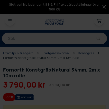
Slutrea! Erbjudanden till 9.8. Fri frakt på beställningar över
500 KR
Produkter
Utemiljö & trädgård
Trädgårdsskötsel
Konstgräs
Fornorth Konstgräs Natural 34mm, 2m x 10m rulle
Fornorth Konstgräs Natural 34mm, 2m x
10m rulle
3 790,00 kr
5 990,00 kr
-36%
GRA­TIS LE­VE­RANS