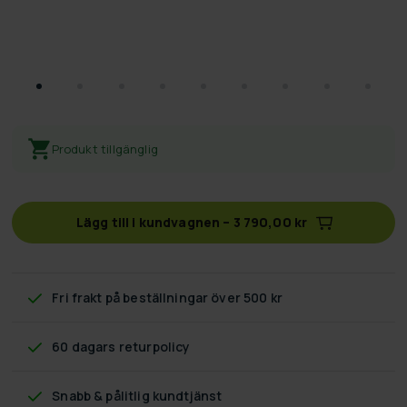
Produkt tillgänglig
Lägg till i kundvagnen
–
3 790,00 kr
Fri frakt
på beställningar över 500 kr
60 dagars returpolicy
Snabb & pålitlig kundtjänst