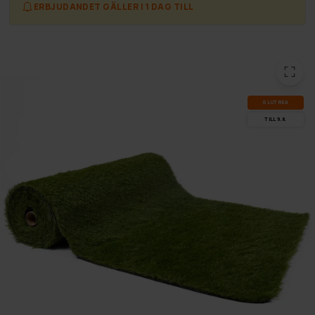
ERBJUDANDET GÄLLER I 1 DAG TILL
SLUT­REA
TILL 9.8.