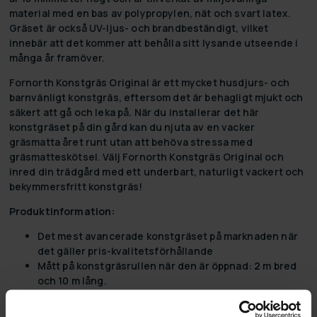
material med en bas av polypropylen, nät och svart latex.
Gräset är också UV-ljus- och brandbeständigt, vilket
innebär att det kommer att behålla sitt lysande utseende i
många år framöver.
Fornorth Konstgräs Original är ett mycket husdjurs- och
barnvänligt konstgräs, eftersom det är behagligt mjukt och
säkert att gå och leka på. När du installerar det här
konstgräset på din gård kan du njuta av en vacker
gräsmatta året runt utan att behöva stressa med
gräsmatteskötsel. Välj Fornorth Konstgräs Original och
inred din trädgård med ett underbart, naturligt vackert och
bekymmersfritt konstgräs!
Produktinformation:
Det mest avancerade konstgräset på marknaden när
det gäller pris-kvalitetsförhållande
Mått på konstgräsrullen när den är öppnad: 2 m bred
och 10 m lång.
Gräshöjd 15 mm
Ryggstöd: PP, mesh, svart latex