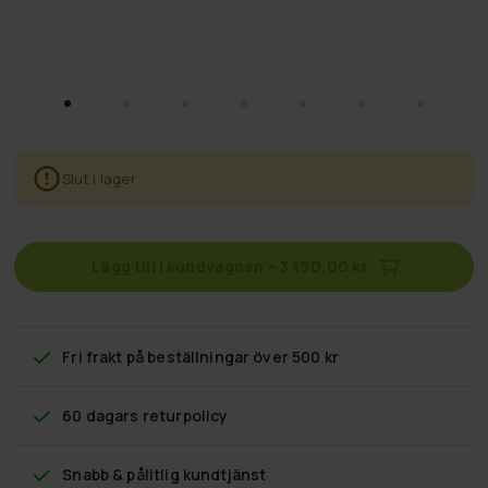
Slut i lager
Lägg till i kundvagnen
–
3 190,00 kr
Fri frakt
på beställningar över 500 kr
60 dagars returpolicy
Snabb & pålitlig kundtjänst