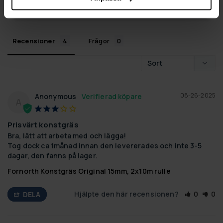
STÄLL EN FRÅGA
Recensioner
Frågor
08-26-2025
Anonymous
A
Prisvärt konstgräs
Bra, lätt att arbeta med och lägga!

Tog dock ca 1månad innan den levererades och inte 3-5 
dagar, den fanns på lager.
Fornorth Konstgräs Original 15mm, 2x10m rulle
Hjälpte den här recensionen?
0
0
DELA