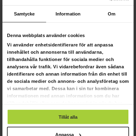
Färg: Grön
Stygn: 16/10 cm
Samtycke
Information
Om
Husdjur och barnvänligt
UV-ljus och brandförebyggande
Miljövänlig
Denna webbplats använder cookies
Vi använder enhetsidentifierare för att anpassa
innehållet och annonserna till användarna,
tillhandahålla funktioner för sociala medier och
4,5
analysera vår trafik. Vi vidarebefordrar även sådana
Baserat på 4 recensioner
identifierare och annan information från din enhet till
de sociala medier och annons- och analysföretag som
3
vi samarbetar med. Dessa kan i sin tur kombinera
0
informationen med annan information som du har
1
tillhandahållit eller som de har samlat in när du har
0
använt deras tjänster.
0
Tillåt alla
SKRIV EN RECENSION
Anpassa