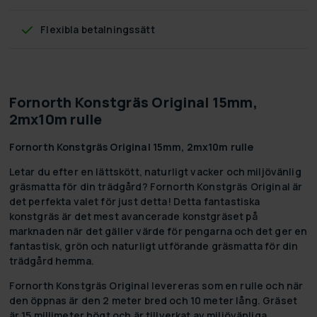
Flexibla betalningssätt
Fornorth Konstgräs Original 15mm,
2mx10m rulle
Fornorth Konstgräs Original 15mm, 2mx10m rulle
Letar du efter en lättskött, naturligt vacker och miljövänlig
gräsmatta för din trädgård? Fornorth Konstgräs Original är
det perfekta valet för just detta! Detta fantastiska
konstgräs är det mest avancerade konstgräset på
marknaden när det gäller värde för pengarna och det ger en
fantastisk, grön och naturligt utförande gräsmatta för din
trädgård hemma.
Fornorth Konstgräs Original levereras som en rulle och när
den öppnas är den 2 meter bred och 10 meter lång. Gräset
är 15 millimeter högt och är tillverkat av miljövänliga