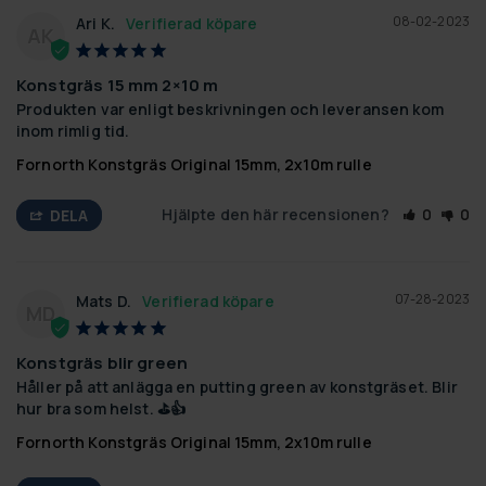
08-02-2023
Ari K.
AK
Konstgräs 15 mm 2×10 m
Produkten var enligt beskrivningen och leveransen kom 
inom rimlig tid.
Fornorth Konstgräs Original 15mm, 2x10m rulle
Hjälpte den här recensionen?
0
0
DELA
07-28-2023
Mats D.
MD
Konstgräs blir green
Håller på att anlägga en putting green av konstgräset. Blir 
hur bra som helst. ⛳️👍
Fornorth Konstgräs Original 15mm, 2x10m rulle