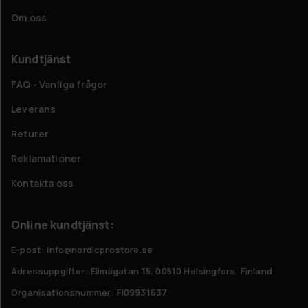
Om oss
Kundtjänst
FAQ - Vanliga frågor
Leverans
Returer
Reklamationer
Kontakta oss
Online kundtjänst:
E-post: info@nordicprostore.se
Adressuppgifter:
Elimägatan 15, 00510 Helsingfors, Finland
Organisationsnummer:
FI09931637