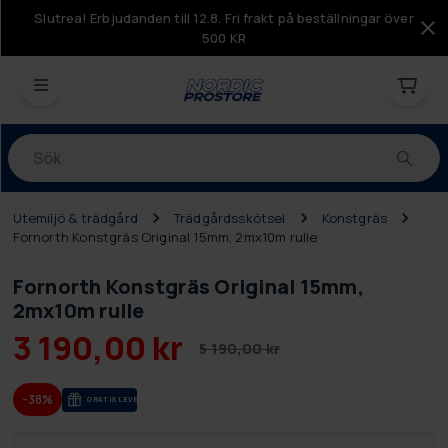
Slutrea! Erbjudanden till 12.8. Fri frakt på beställningar över
500 KR
Produkter
Utemiljö & trädgård
Trädgårdsskötsel
Konstgräs
Fornorth Konstgräs Original 15mm, 2mx10m rulle
Fornorth Konstgräs Original 15mm,
2mx10m rulle
3 190,00 kr
5 190,00 kr
-38%
GRA­TIS LE­VE­RANS