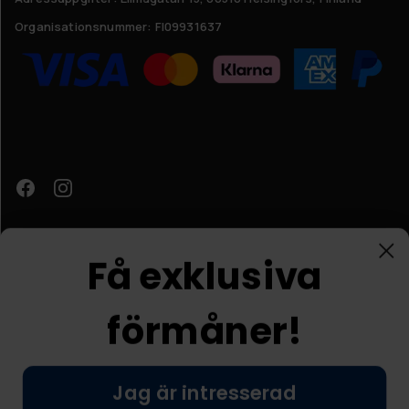
Organisationsnummer:
FI09931637
Få exklusiva
förmåner!
Kundtjänst
Jag är intresserad
© Nordic Prostore 2026
Allmänna villkor
Integritetspolicy