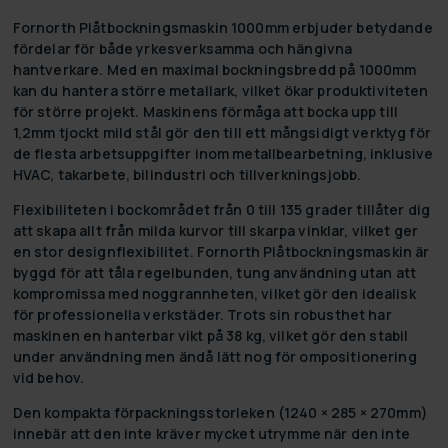
Fornorth Plåtbockningsmaskin 1000mm erbjuder betydande
fördelar för både yrkesverksamma och hängivna
hantverkare. Med en maximal bockningsbredd på 1000mm
kan du hantera större metallark, vilket ökar produktiviteten
för större projekt. Maskinens förmåga att bocka upp till
1,2mm tjockt mild stål gör den till ett mångsidigt verktyg för
de flesta arbetsuppgifter inom metallbearbetning, inklusive
HVAC, takarbete, bilindustri och tillverkningsjobb.
Flexibiliteten i bockområdet från 0 till 135 grader tillåter dig
att skapa allt från milda kurvor till skarpa vinklar, vilket ger
en stor designflexibilitet. Fornorth Plåtbockningsmaskin är
byggd för att tåla regelbunden, tung användning utan att
kompromissa med noggrannheten, vilket gör den idealisk
för professionella verkstäder. Trots sin robusthet har
maskinen en hanterbar vikt på 38 kg, vilket gör den stabil
under användning men ändå lätt nog för ompositionering
vid behov.
Den kompakta förpackningsstorleken (1240 × 285 × 270mm)
innebär att den inte kräver mycket utrymme när den inte