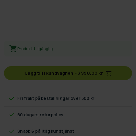
Produkt tillgänglig
Lägg till i kundvagnen
–
3 990,00 kr
Fri frakt
på beställningar över 500 kr
60 dagars returpolicy
Snabb & pålitlig kundtjänst