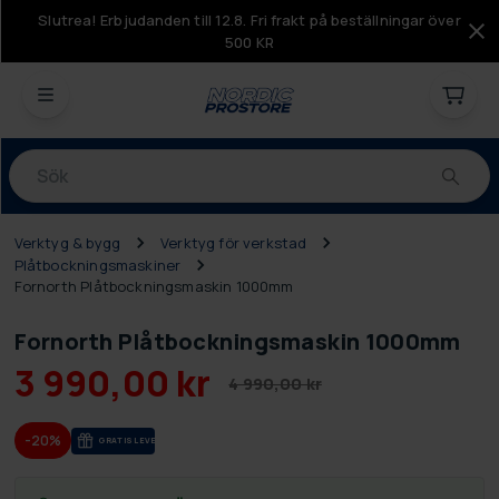
Slutrea! Erbjudanden till 12.8. Fri frakt på beställningar över
500 KR
Produkter
Verktyg & bygg
Verktyg för verkstad
Plåtbockningsmaskiner
Fornorth Plåtbockningsmaskin 1000mm
Fornorth Plåtbockningsmaskin 1000mm
3 990,00 kr
4 990,00 kr
-20%
GRA­TIS LE­VE­RANS