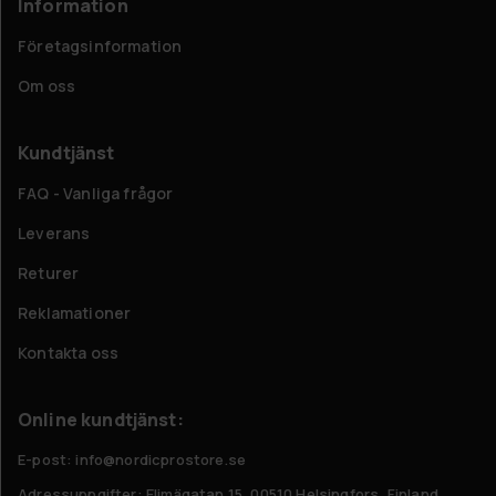
Information
Företagsinformation
Om oss
Kundtjänst
FAQ - Vanliga frågor
Leverans
Returer
Reklamationer
Kontakta oss
Online kundtjänst:
E-post: info@nordicprostore.se
Adressuppgifter:
Elimägatan 15, 00510 Helsingfors, Finland