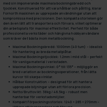
med sin imponerande maximala bockningsbredd och
tjocklek. Konstruerad för att vara hållbar och pålitlig, klarar
Fornorth maskinen av upprepade användningar utan att
kompromissa med precisionen. Den kompakta storleken gör
den även lätt att transportera och förvara, vilket optimerar
din arbetsplats för maximal effektivitet. Perfekt för både
professionella verkstäder och hängivna hobbyanvändare
som kräver det bästa inom metallbockning.
Maximal Bockningsbredd: 1000mm (40 tum)
– idealisk
för hantering av breda metallplåtar.
Maximal Bockningstjocklek: 1.2mm i mild stål
– perfekt
för vanliga material i verkstaden.
Maximal Bockningsvinkel: 0° till 135°
– möjliggör en
bred variation av bockningsoperationer, från lätta
kurvor till skarpa vinklar.
Hållbar Konstruktion
– designad för att hantera
upprepade böjningar utan att förlora precision.
Netto/Bruttovikt: 38kg / 46.5kg
– robust men
hanterbar för verkstadsmiljöer.
Kompakt Förpackningsstorlek: 1240 × 285 × 270mm
–
lättare att transportera och förvara.