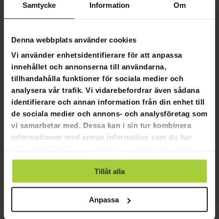
Samtycke
Information
Om
Flexibla betalningssätt
Denna webbplats använder cookies
Vi använder enhetsidentifierare för att anpassa
innehållet och annonserna till användarna,
Fornorth Presenning för garagetält 2x3m,
tillhandahålla funktioner för sociala medier och
ljusgrå
analysera vår trafik. Vi vidarebefordrar även sådana
identifierare och annan information från din enhet till
Fornorth Presenning för garagetält 2x3m, ljusgrå
de sociala medier och annons- och analysföretag som
vi samarbetar med. Dessa kan i sin tur kombinera
Högkvalitativa och hållbara Fornorth presenningar
reservöverdrag nu i ett brett utbud av storlekar.
informationen med annan information som du har
tillhandahållit eller som de har samlat in när du har
Produktinformation:
använt deras tjänster.
Färg: Ljusgrå
Tillåt alla
Tygmaterial: PVC
Anpassa