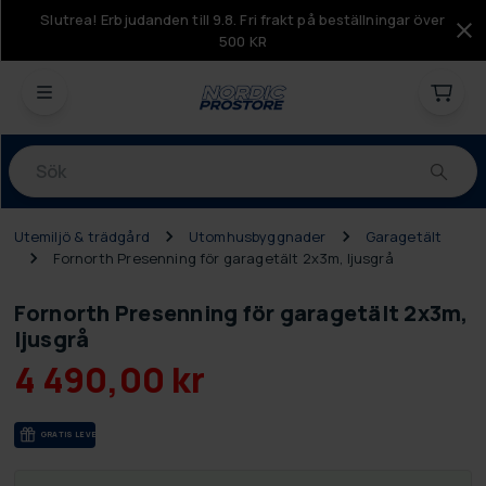
Slutrea! Erbjudanden till 9.8. Fri frakt på beställningar över
500 KR
Produkter
Utemiljö & trädgård
Utomhusbyggnader
Garagetält
Fornorth Presenning för garagetält 2x3m, ljusgrå
Fornorth Presenning för garagetält 2x3m,
ljusgrå
4 490,00 kr
GRA­TIS LE­VE­RANS