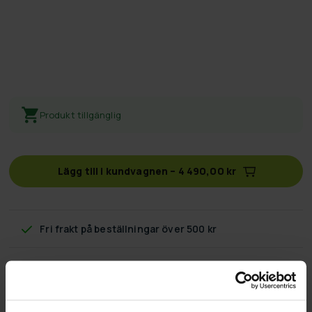
Produkt tillgänglig
Lägg till i kundvagnen
–
4 490,00 kr
Fri frakt
på beställningar över 500 kr
60 dagars returpolicy
Snabb & pålitlig kundtjänst