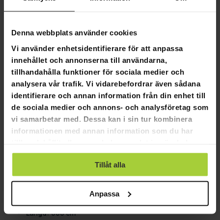
Flexibla betalningssätt
Denna webbplats använder cookies
Vi använder enhetsidentifierare för att anpassa
innehållet och annonserna till användarna,
Fornorth Presenning för garagetält
tillhandahålla funktioner för sociala medier och
3,2x6m, mörkgrå
analysera vår trafik. Vi vidarebefordrar även sådana
identifierare och annan information från din enhet till
de sociala medier och annons- och analysföretag som
Fornorth Presenning för garagetält 3,2x6m, mörkgrå
vi samarbetar med. Dessa kan i sin tur kombinera
Högkvalitativa och hållbara Fornorth presenningar
informationen med annan information som du har
reservöverdrag nu i ett brett utbud av storlekar.
tillhandahållit eller som de har samlat in när du har
Produktinformation:
använt deras tjänster.
Tillåt alla
Färg: mörkgrå
Tygmaterial: PVC
Stark UV-skyddad presenning 350g/m2, mörkgrå
Anpassa
Vikt: 18,37 kg
Längd: 600 cm