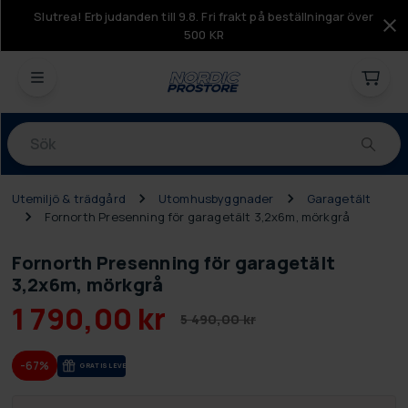
Slutrea! Erbjudanden till 9.8. Fri frakt på beställningar över
500 KR
Produkter
Utemiljö & trädgård
Utomhusbyggnader
Garagetält
Fornorth Presenning för garagetält 3,2x6m, mörkgrå
Fornorth Presenning för garagetält
3,2x6m, mörkgrå
1 790,00 kr
5 490,00 kr
-67%
GRA­TIS LE­VE­RANS