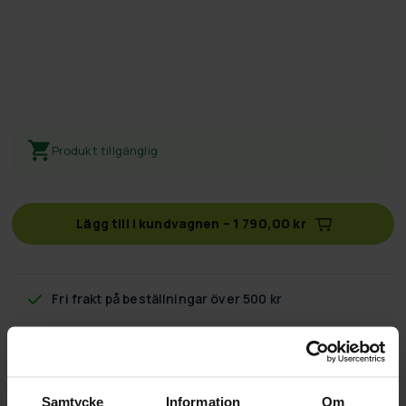
Produkt tillgänglig
Lägg till i kundvagnen
–
1 790,00 kr
Fri frakt
på beställningar över 500 kr
60 dagars returpolicy
Snabb & pålitlig kundtjänst
Samtycke
Information
Om