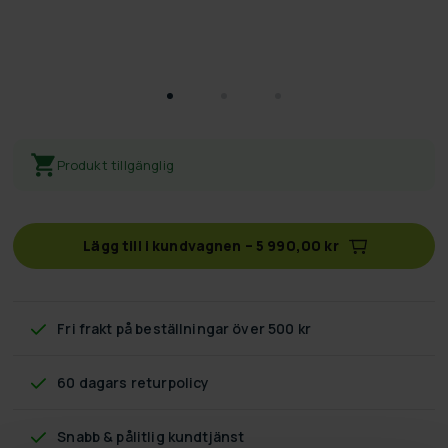
Produkt tillgänglig
Lägg till i kundvagnen
–
5 990,00 kr
Fri frakt
på beställningar över 500 kr
60 dagars returpolicy
Snabb & pålitlig kundtjänst