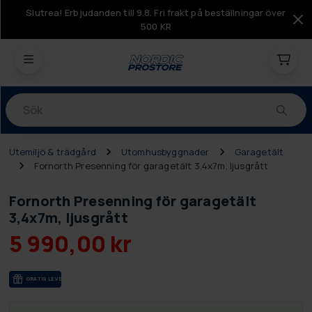
Slutrea! Erbjudanden till 9.8. Fri frakt på beställningar över
500 KR
Produkter
Utemiljö & trädgård
Utomhusbyggnader
Garagetält
Fornorth Presenning för garagetält 3,4x7m, ljusgrått
Fornorth Presenning för garagetält
3,4x7m, ljusgrått
5 990,00 kr
GRA­TIS LE­VE­RANS