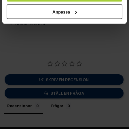
Vikt: 22,5 kg
Längd: 665 mm
Anpassa
Höjd: 185 mm
Bredd: 565 mm
SKRIV EN RECENSION
STÄLL EN FRÅGA
Recensioner
Frågor