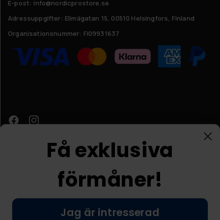
E-post: info@nordicprostore.se
Adressuppgifter:
Elimägatan 15, 00510 Helsingfors, Finland
Organisationsnummer:
FI09931637
Få exklusiva
förmåner!
Kundtjänst
Jag är intresserad
© Nordic Prostore 2026