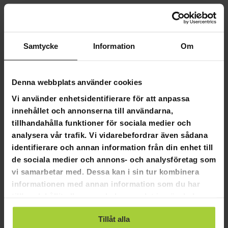
Flexibla betalningssätt
Samtycke
Information
Om
Fornorth Presenning för garagetält
Denna webbplats använder cookies
3,4x7m, ljusgrått
Vi använder enhetsidentifierare för att anpassa
Fornorth Presenning för garagetält 3,4x7m, ljusgrått
innehållet och annonserna till användarna,
tillhandahålla funktioner för sociala medier och
Högkvalitativa och hållbara Fornorth presenningar
reservöverdrag nu i ett brett utbud av storlekar.
analysera vår trafik. Vi vidarebefordrar även sådana
identifierare och annan information från din enhet till
Produktinformation:
de sociala medier och annons- och analysföretag som
Färg: Grå
vi samarbetar med. Dessa kan i sin tur kombinera
Tygmaterial: PVC
informationen med annan information som du har
Vikt: 21,7 kg
tillhandahållit eller som de har samlat in när du har
använt deras tjänster.
Förpackningsmått:
Tillåt alla
Paket 1: