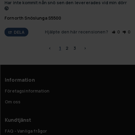
Har inte kommit nån snö sen den levererades vid min dörr

🤭
Fornorth Snöslunga S5500
Hjälpte den här recensionen?
0
0
DELA
<
1
2
3
>
Information
Företagsinformation
Om oss
Kundtjänst
FAQ - Vanliga frågor