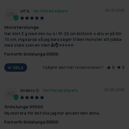
02-21-2026
ulf b.
UB
Monsterslunga
Har kört 3 g med min nu o i 15-20 cm blötsnö o drivor på 60-
70 cm, inga prob så jag bara säger Vilket monster att jobba 
med stark som en häst 👍👌⭐️⭐️⭐️⭐️⭐️
Fornorth Snöslunga S5500
Hjälpte den här recensionen?
0
0
DELA
02-05-2026
Anders O.
AO
Snöslunga S5500
Mycket bra för det lilla jag har använt den ännu.
Fornorth Snöslunga S5500