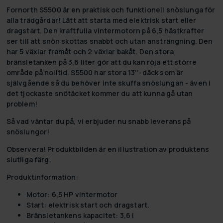
Fornorth S5500 är en praktisk och funktionell snöslunga för
alla trädgårdar! Lätt att starta med elektrisk start eller
dragstart. Den kraftfulla vintermotorn på 6,5 hästkrafter
ser till att snön skottas snabbt och utan ansträngning. Den
har 5 växlar framåt och 2 växlar bakåt. Den stora
bränsletanken på 3,6 liter gör att du kan röja ett större
område på nolltid. S5500 har stora 13''-däck som är
självgående så du behöver inte skuffa snöslungan - även i
det tjockaste snötäcket kommer du att kunna gå utan
problem!
Så vad väntar du på, vi erbjuder nu
snabb leverans
på
snöslungor!
Observera!
Produktbilden är en illustration av produktens
slutliga färg.
Produktinformation:
Motor: 6,5 HP vintermotor
Start: elektrisk start och dragstart.
Bränsletankens kapacitet: 3,6 l