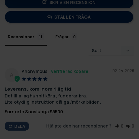
SKRIV EN RECENSION
STÄLL EN FRÅGA
Recensioner
Frågor
02-24-2026
Anonymous
A
Leverans, kom inom ri.lig tid
Det lilla jag hunnit köra , fungerar bra.

Lite otydlig instruktion dåliga /mörka bilder .
Fornorth Snöslunga S5500
Hjälpte den här recensionen?
0
0
DELA