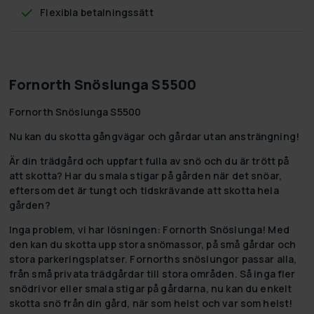
Flexibla betalningssätt
Fornorth Snöslunga S5500
Fornorth Snöslunga S5500
Nu kan du skotta gångvägar och gårdar utan ansträngning!
Är din trädgård och uppfart fulla av snö och du är trött på
att skotta? Har du smala stigar på gården när det snöar,
eftersom det är tungt och tidskrävande att skotta hela
gården?
Inga problem, vi har lösningen: Fornorth Snöslunga! Med
den kan du skotta upp stora snömassor, på små gårdar och
stora parkeringsplatser. Fornorths snöslungor passar alla,
från små privata trädgårdar till stora områden. Så inga fler
snödrivor eller smala stigar på gårdarna, nu kan du enkelt
skotta snö från din gård, när som helst och var som helst!