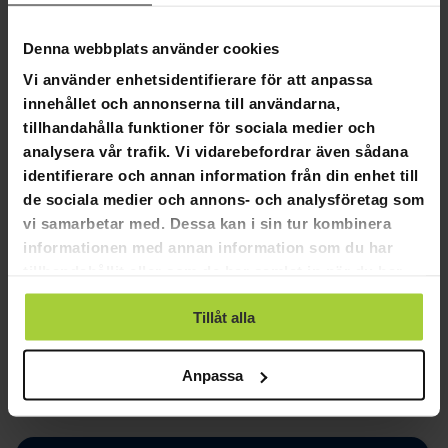
Paketets mått:
Denna webbplats använder cookies
Vikt: 80 kg
Vi använder enhetsidentifierare för att anpassa
Längd: 900 mm
innehållet och annonserna till användarna,
Höjd: 620 mm
tillhandahålla funktioner för sociala medier och
Bredd: 690 mm
analysera vår trafik. Vi vidarebefordrar även sådana
identifierare och annan information från din enhet till
de sociala medier och annons- och analysföretag som
vi samarbetar med. Dessa kan i sin tur kombinera
4,9
informationen med annan information som du har
Baserat på 11 recensioner
tillhandahållit eller som de har samlat in när du har
använt deras tjänster.
10
Tillåt alla
1
0
Anpassa
0
0