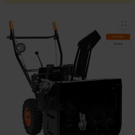
SLUT­REA
TILL 9.8.