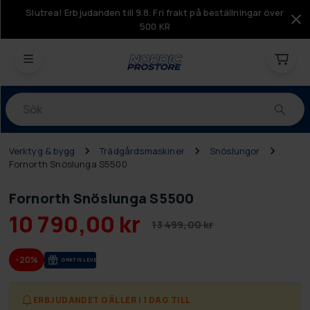
Slutrea! Erbjudanden till 9.8. Fri frakt på beställningar över
500 KR
Produkter
Verktyg & bygg
Trädgårdsmaskiner
Snöslungor
Fornorth Snöslunga S5500
Fornorth Snöslunga S5500
10 790,00 kr
13 499,00 kr
-20%
GRA­TIS LE­VE­RANS
ERBJUDANDET GÄLLER I 1 DAG TILL