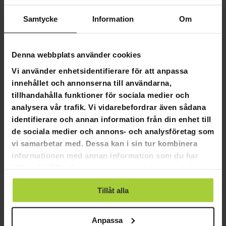
Samtycke
Information
Om
Fornorth staketstolpe för viltstängsel
Denna webbplats använder cookies
150cm, svart
Vi använder enhetsidentifierare för att anpassa
‌Fornorth staketstolpe för viltstängsel 150cm, svart
innehållet och annonserna till användarna,
tillhandahålla funktioner för sociala medier och
Fornorths högkvalitativa stängselprodukter garanterar en
analysera vår trafik. Vi vidarebefordrar även sådana
robust och hållbar lösning för rätt stängsel som passar dina
behov.
identifierare och annan information från din enhet till
de sociala medier och annons- och analysföretag som
Kompatibel med 100 cm viltstängsel. Ett 50 meter långt
vi samarbetar med. Dessa kan i sin tur kombinera
staket kräver 20 stolpar (2,5 m från varandra).
informationen med annan information som du har
Produktinformation:
tillhandahållit eller som de har samlat in när du har
använt deras tjänster.
Y-staketstolpe
Tillåt alla
Tjocklek: 3mm
Varmförzinkad + pulverlackerad
Kompatibel med viltstängsel
Anpassa