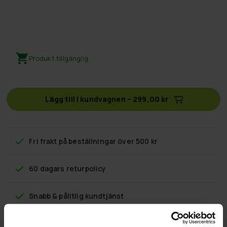
Produkt tillgänglig
Lägg till i kundvagnen
–
299,00 kr
Fri frakt
på beställningar över 500 kr
60 dagars returpolicy
Snabb & pålitlig kundtjänst
Flexibla betalningssätt