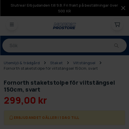
Slutrea! Erbjudanden till 9.8. Fri frakt på beställningar över
500 KR
Produkter
Utemiljö & trädgård
Staket
Viltstängsel
Fornorth staketstolpe för viltstängsel 150cm, svart
Fornorth staketstolpe för viltstängsel
150cm, svart
299,00 kr
ERBJUDANDET GÄLLER I 1 DAG TILL