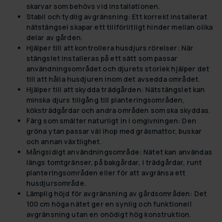
skarvar som behövs vid installationen.
Stabil och tydlig avgränsning:
Ett korrekt installerat
nätstängsel skapar ett tillförlitligt hinder mellan olika
delar av gården.
Hjälper till att kontrollera husdjurs rörelser:
När
stängslet installeras på ett sätt som passar
användningsområdet och djurets storlek hjälper det
till att hålla husdjuren inom det avsedda området.
Hjälper till att skydda trädgården:
Nätstängslet kan
minska djurs tillgång till planteringsområden,
köksträdgårdar och andra områden som ska skyddas.
Färg som smälter naturligt in i omgivningen:
Den
gröna ytan passar väl ihop med gräsmattor, buskar
och annan växtlighet.
Mångsidigt användningsområde:
Nätet kan användas
längs tomtgränser, på bakgårdar, i trädgårdar, runt
planteringsområden eller för att avgränsa ett
husdjursområde.
Lämplig höjd för avgränsning av gårdsområden:
Det
100 cm höga nätet ger en synlig och funktionell
avgränsning utan en onödigt hög konstruktion.