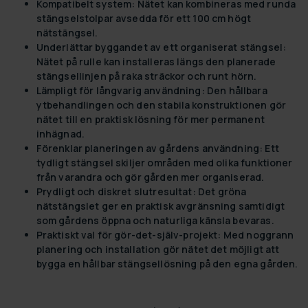
Kompatibelt system:
Nätet kan kombineras med runda
stängselstolpar avsedda för ett 100 cm högt
nätstängsel.
Underlättar byggandet av ett organiserat stängsel:
Nätet på rulle kan installeras längs den planerade
stängsellinjen på raka sträckor och runt hörn.
Lämpligt för långvarig användning:
Den hållbara
ytbehandlingen och den stabila konstruktionen gör
nätet till en praktisk lösning för mer permanent
inhägnad.
Förenklar planeringen av gårdens användning:
Ett
tydligt stängsel skiljer områden med olika funktioner
från varandra och gör gården mer organiserad.
Prydligt och diskret slutresultat:
Det gröna
nätstängslet ger en praktisk avgränsning samtidigt
som gårdens öppna och naturliga känsla bevaras.
Praktiskt val för gör-det-själv-projekt:
Med noggrann
planering och installation gör nätet det möjligt att
bygga en hållbar stängsellösning på den egna gården.