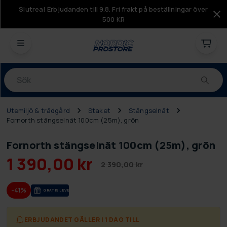
Slutrea! Erbjudanden till 9.8. Fri frakt på beställningar över
500 KR
Produkter
Utemiljö & trädgård
Staket
Stängselnät
Fornorth stängselnät 100cm (25m), grön
Fornorth stängselnät 100cm (25m), grön
1 390,00 kr
2 390,00 kr
-41%
GRA­TIS LE­VE­RANS
ERBJUDANDET GÄLLER I 1 DAG TILL