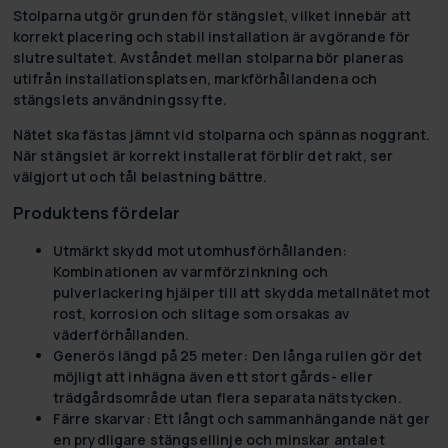
Stolparna utgör grunden för stängslet, vilket innebär att
korrekt placering och stabil installation är avgörande för
slutresultatet. Avståndet mellan stolparna bör planeras
utifrån installationsplatsen, markförhållandena och
stängslets användningssyfte.
Nätet ska fästas jämnt vid stolparna och spännas noggrant.
När stängslet är korrekt installerat förblir det rakt, ser
välgjort ut och tål belastning bättre.
Produktens fördelar
Utmärkt skydd mot utomhusförhållanden:
Kombinationen av varmförzinkning och
pulverlackering hjälper till att skydda metallnätet mot
rost, korrosion och slitage som orsakas av
väderförhållanden.
Generös längd på 25 meter:
Den långa rullen gör det
möjligt att inhägna även ett stort gårds- eller
trädgårdsområde utan flera separata nätstycken.
Färre skarvar:
Ett långt och sammanhängande nät ger
en prydligare stängsellinje och minskar antalet