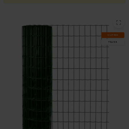
SLUT­REA
TILL 9.8.