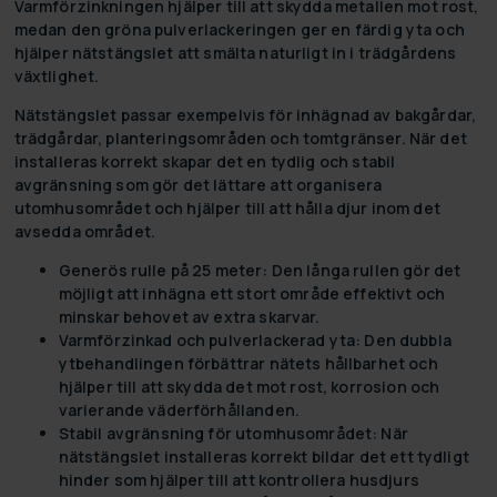
Varmförzinkningen hjälper till att skydda metallen mot rost,
medan den gröna pulverlackeringen ger en färdig yta och
hjälper nätstängslet att smälta naturligt in i trädgårdens
växtlighet.
Nätstängslet passar exempelvis för inhägnad av bakgårdar,
trädgårdar, planteringsområden och tomtgränser. När det
installeras korrekt skapar det en tydlig och stabil
avgränsning som gör det lättare att organisera
utomhusområdet och hjälper till att hålla djur inom det
avsedda området.
Generös rulle på 25 meter:
Den långa rullen gör det
möjligt att inhägna ett stort område effektivt och
minskar behovet av extra skarvar.
Varmförzinkad och pulverlackerad yta:
Den dubbla
ytbehandlingen förbättrar nätets hållbarhet och
hjälper till att skydda det mot rost, korrosion och
varierande väderförhållanden.
Stabil avgränsning för utomhusområdet:
När
nätstängslet installeras korrekt bildar det ett tydligt
hinder som hjälper till att kontrollera husdjurs