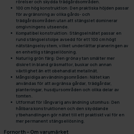
rörelser och skydda trädgårdsområden.
100 cm hög konstruktion:
Den praktiska höjden passar
för avgränsning av olika gårds- och
trädgårdsområden utan att stängslet dominerar
omgivningens utseende.
Kompatibel konstruktion:
Stängselnätet passar en
rund stängselstolpe avsedd för ett 100 cm högt
nätstängselsystem, vilket underlättar planeringen av
en enhetlig stängsellösning.
Naturlig grön färg:
Den gröna ytan smälter mer
diskret in bland gräsmattor, buskar och annan
växtlighet än ett obehandlat metallnät.
Mångsidiga användningsområden:
Nätet kan
användas för att avgränsa gårdar, trädgårdar,
planteringar, husdjursområden och olika delar av
tomten.
Utformat för långvarig användning utomhus:
Den
hållbara konstruktionen och den skyddande
ytbehandlingen gör nätet till ett praktiskt val för en
mer permanent stängsellösning.
Fornorth – Om varumärket