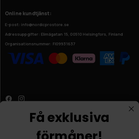
Online kundtjänst:
E-post: info@nordicprostore.se
Adressuppgifter:
Elimägatan 15, 00510 Helsingfors, Finland
Organisationsnummer:
FI09931637
Få exklusiva
förmåner!
Kundtjänst