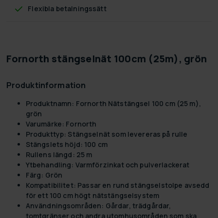
Flexibla betalningssätt
Fornorth stängselnät 100cm (25m), grön
Produktinformation
Produktnamn:
Fornorth Nätstängsel 100 cm (25 m),
grön
Varumärke:
Fornorth
Produkttyp:
Stängselnät som levereras på rulle
Stängslets höjd:
100 cm
Rullens längd:
25 m
Ytbehandling:
Varmförzinkat och pulverlackerat
Färg:
Grön
Kompatibilitet:
Passar en rund stängselstolpe avsedd
för ett 100 cm högt nätstängselsystem
Användningsområden:
Gårdar, trädgårdar,
tomtgränser och andra utomhusområden som ska