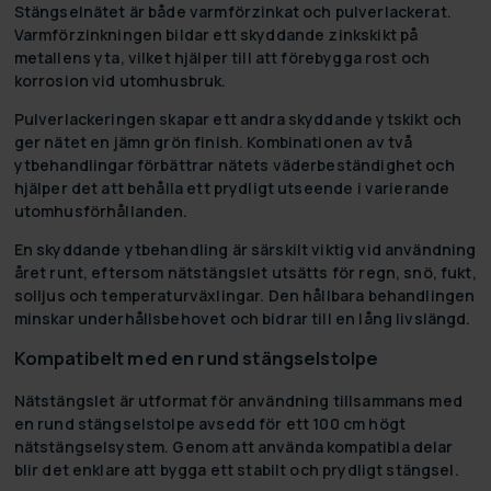
Stängselnätet är både varmförzinkat och pulverlackerat.
Varmförzinkningen bildar ett skyddande zinkskikt på
metallens yta, vilket hjälper till att förebygga rost och
korrosion vid utomhusbruk.
Pulverlackeringen skapar ett andra skyddande ytskikt och
ger nätet en jämn grön finish. Kombinationen av två
ytbehandlingar förbättrar nätets väderbeständighet och
hjälper det att behålla ett prydligt utseende i varierande
utomhusförhållanden.
En skyddande ytbehandling är särskilt viktig vid användning
året runt, eftersom nätstängslet utsätts för regn, snö, fukt,
solljus och temperaturväxlingar. Den hållbara behandlingen
minskar underhållsbehovet och bidrar till en lång livslängd.
Kompatibelt med en rund stängselstolpe
Nätstängslet är utformat för användning tillsammans med
en rund stängselstolpe avsedd för ett 100 cm högt
nätstängselsystem. Genom att använda kompatibla delar
blir det enklare att bygga ett stabilt och prydligt stängsel.