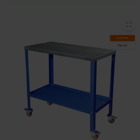
SLUT­REA
TILL 9.8.