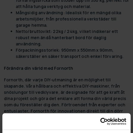
förvaringsbricka som stöder upp till 550 kg, perfekt för
att hålla tunga verktyg och material.
Mångsidig användning:
Idealisk för en mängd olika
arbetsmiljöer, från professionella verkstäder till
garage hemma.
Netto/bruttovikt:
22kg / 24kg, vilket indikerar ett
robust men ändå hanterbart bord för daglig
användning.
Förpackningsstorlek:
950mm x 550mm x 90mm,
säkerställer en säker transport och enkel förvaring.
Förändra din värld med Fornorth
Fornorth, där varje DIY-utmaning är en möjlighet till
skapande. Våra hållbara och effektiva DIY-maskiner, från
snöslungor till vedklyvare, är designade för att ge kraft åt
dina projekt och göra det enklare att forma din värld precis
som du föreställer dig den. Förtroendet från experter och
entusiaster, Fornorth för innovationen direkt till din dörr
och ser till att dina drömmar inte bara förblir drömmar.
Utforska vår kollektion idag och börja bygga dina drömmar
med Fornorth. För när det handlar om att förändra din miljö,