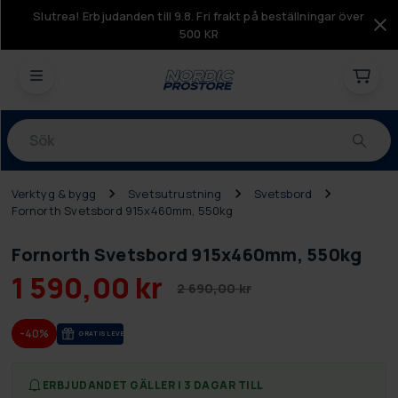
Slutrea! Erbjudanden till 9.8. Fri frakt på beställningar över
500 KR
Produkter
Verktyg & bygg
Svetsutrustning
Svetsbord
Fornorth Svetsbord 915x460mm, 550kg
Fornorth Svetsbord 915x460mm, 550kg
1 590,00 kr
2 690,00 kr
-40%
GRA­TIS LE­VE­RANS
ERBJUDANDET GÄLLER I 3 DAGAR TILL