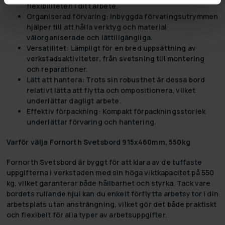
flexibiliteten i ditt arbete.
Organiserad förvaring:
Inbyggda förvaringsutrymmen
hjälper till att hålla verktyg och material
välorganiserade och lättillgängliga.
Versatilitet:
Lämpligt för en bred uppsättning av
verkstadsaktiviteter, från svetsning till montering
och reparationer.
Lätt att hantera:
Trots sin robusthet är dessa bord
relativt lätta att flytta och ompositionera, vilket
underlättar dagligt arbete.
Effektiv förpackning:
Kompakt förpackningsstorlek
underlättar förvaring och hantering.
Varför välja Fornorth Svetsbord 915x460mm, 550kg
Fornorth Svetsbord är byggt för att klara av de tuffaste
uppgifterna i verkstaden med sin höga viktkapacitet på 550
kg, vilket garanterar både hållbarhet och styrka. Tack vare
bordets rullande hjul kan du enkelt förflytta arbetsytor i din
arbetsplats utan ansträngning, vilket gör det både praktiskt
och flexibelt för alla typer av arbetsuppgifter.