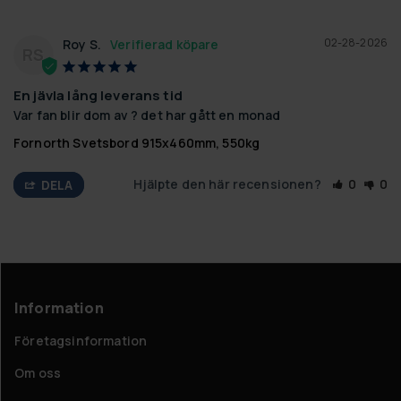
02-28-2026
Roy S.
RS
En jävla lång leverans tid
Var fan blir dom av ? det har gått en monad
Fornorth Svetsbord 915x460mm, 550kg
Hjälpte den här recensionen?
0
0
DELA
Information
Företagsinformation
Om oss