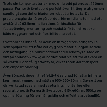
Trots sin kompakta storlek, med en bredd på endast 460mm,
passar Fornorth Svetsbord perfekt även i trängre utrymmen
samtidigt som det erbjuder en robust arbetsyta. De
precisionsgjorda hålen på bordet, 16mm i diameter med ett
avstånd på 63,5mm mellan dem, är idealiska för
fastspänning, montering och modulär fixtur, vilket ökar
både noggrannhet och flexibilitet i arbetet.
Svetsbordet innehåller även en inbyggd förvaringshylla
som hjälper till att hålla verktyg och material organiserade
och lättillgängliga, vilket optimerar din arbetsyta. Med en
vikt på endast 22/24kg är bordet relativt lätt för att vara en
så kraftfull och tålig arbetsyta, vilket förenklar transport
och ompositionering.
Även förpackningen är effektivt designad för att minimera
lagringsutrymme, med måtten 950×550×90mm. Oavsett om
din verkstad sysslar med svetsning, montering eller
reparationer, är Fornorth Svetsbord 915x460mm, 550kg en
optimal lösning för en mångsidig och effektiv arbetsmiljö.