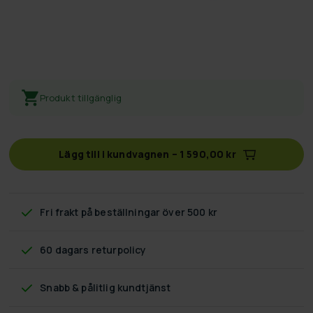
Produkt tillgänglig
Lägg till i kundvagnen
–
1 590,00 kr
Fri frakt
på beställningar över 500 kr
60 dagars returpolicy
Snabb & pålitlig kundtjänst