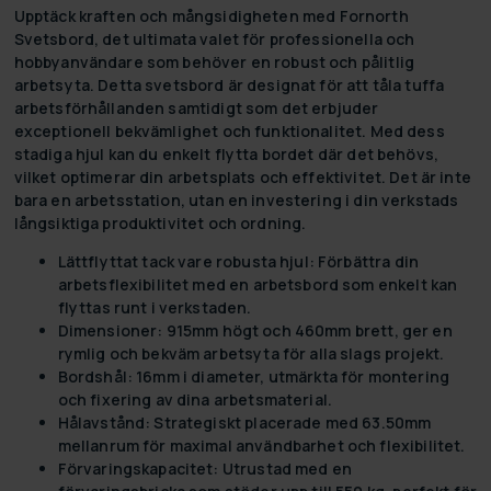
Upptäck kraften och mångsidigheten med
Fornorth
Svetsbord
, det ultimata valet för professionella och
hobbyanvändare som behöver en robust och pålitlig
arbetsyta. Detta svetsbord är designat för att tåla tuffa
arbetsförhållanden samtidigt som det erbjuder
exceptionell bekvämlighet och funktionalitet. Med dess
stadiga hjul kan du enkelt flytta bordet där det behövs,
vilket optimerar din arbetsplats och effektivitet. Det är inte
bara en arbetsstation, utan en investering i din verkstads
långsiktiga produktivitet och ordning.
Lättflyttat tack vare robusta hjul:
Förbättra din
arbetsflexibilitet med en arbetsbord som enkelt kan
flyttas runt i verkstaden.
Dimensioner:
915mm högt och 460mm brett, ger en
rymlig och bekväm arbetsyta för alla slags projekt.
Bordshål:
16mm i diameter, utmärkta för montering
och fixering av dina arbetsmaterial.
Hålavstånd:
Strategiskt placerade med 63.50mm
mellanrum för maximal användbarhet och flexibilitet.
Förvaringskapacitet:
Utrustad med en