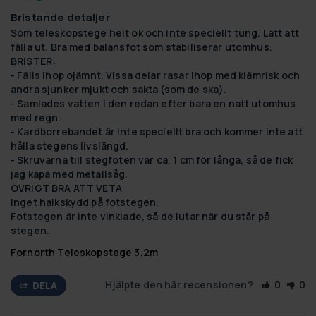
Bristande detaljer
Som teleskopstege helt ok och inte speciellt tung. Lätt att 
fälla ut. Bra med balansfot som stabiliserar utomhus.

BRISTER:

- Fälls ihop ojämnt. Vissa delar rasar ihop med klämrisk och 
andra sjunker mjukt och sakta (som de ska).

- Samlades vatten i den redan efter bara en natt utomhus 
med regn.

- Kardborrebandet är inte speciellt bra och kommer inte att 
hålla stegens livslängd.

- Skruvarna till stegfoten var ca. 1 cm för långa, så de fick 
jag kapa med metallsåg.

ÖVRIGT BRA ATT VETA

Inget halkskydd på fotstegen.

Fotstegen är inte vinklade, så de lutar när du står på 
stegen.
Fornorth Teleskopstege 3,2m
Hjälpte den här recensionen?
0
0
DELA