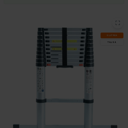
SLUT­REA
TILL 9.8.