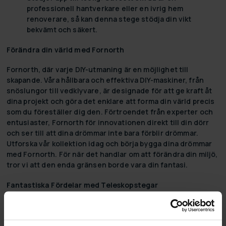
professionell hantverkare eller en ivrig hem
renoverare, så kan denna stege stödja din vikt
bekvämt och säkert.
Förändra din värld med Fornorth
Fornorth, där varje DIY-utmaning är en möjlighet till
skapande. Våra hållbara och effektiva DIY-maskiner, från
snöslungor till vedklyvare, är designade för att ge kraft åt
dina projekt och göra det enklare att forma din värld precis
som du föreställer dig den. Förtroendet från experter och
entusiaster, Fornorth för innovationen direkt till din dörr
och ser till att dina drömmar inte bara förblir drömmar.
Utforska vår kollektion idag och börja bygga dina drömmar
med Fornorth. För när det handlar om att förändra din miljö,
tror vi att den enda gränsen borde vara din fantasi.
Fantastiska Fördelar med Teleskopstegar
Allmänt sett, erbjuder teleskopstegar en mängd fördelar
som gör dem till enkel och praktisk lösning för många
hushålls- och yrkesbehov. Här är några generella fördelar