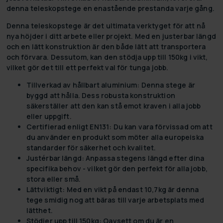
denna teleskopstege en enastående prestanda varje gång.
Denna teleskopstege är det ultimata verktyget för att nå
nya höjder i ditt arbete eller projekt. Med en justerbar längd
och en lätt konstruktion är den både lätt att transportera
och förvara. Dessutom, kan den stödja upp till 150kg i vikt,
vilket gör det till ett perfekt val för tunga jobb.
Tillverkad av hållbart aluminium:
Denna stege är
byggd att hålla. Dess robusta konstruktion
säkerställer att den kan stå emot kraven i alla jobb
eller uppgift.
Certifierad enligt EN131:
Du kan vara förvissad om att
du använder en produkt som möter alla europeiska
standarder för säkerhet och kvalitet.
Justérbar längd:
Anpassa stegens längd efter dina
specifika behov - vilket gör den perfekt för alla jobb,
stora eller små.
Lättviktigt:
Med en vikt på endast 10,7kg är denna
tege smidig nog att bäras till varje arbetsplats med
lätthet.
Stödjer upp till 150kg:
Oavsett om du är en