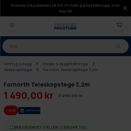
Slutrea! Erbjudanden till 9.8. Fri frakt på beställningar över
500 KR
Produkter
Verktyg & bygg
Stegar & byggställningar
Teleskopstegar
Fornorth Teleskopstege 3,2m
Fornorth Teleskopstege 3,2m
1 490,00 kr
2 290,00 kr
-34%
GRA­TIS LE­VE­RANS
ERBJUDANDET GÄLLER I 2 DAGAR TILL