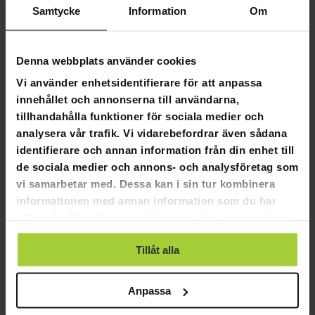
Samtycke
Information
Om
med att välja dessa typer av stegar:
Kompakt och Portabel:
Teleskopstegar är kända för
sin smidighet. De kan lätt kollapsas till en kompakt
Denna webbplats använder cookies
storlek, vilket gör dem enkla att förvara och
Vi använder enhetsidentifierare för att anpassa
transportera.
Versatilitet:
Dessa stegar kan förlängas till olika
innehållet och annonserna till användarna,
längder, vilket gör dem mångsidiga för en rad olika
tillhandahålla funktioner för sociala medier och
uppgifter.
analysera vår trafik. Vi vidarebefordrar även sådana
Hög kvalitet och hållbarhet:
Trots sin lätta design, är
identifierare och annan information från din enhet till
teleskopstegar starka och hållbara och kan stå upp
de sociala medier och annons- och analysföretag som
mot krävande förhållanden och belastningar.
vi samarbetar med. Dessa kan i sin tur kombinera
Säkerhet:
Teleskopiska stegar har vanligtvis inbyggda
informationen med annan information som du har
säkerhetsfunktioner, såsom anti-glidfötter och
låsmekanismer som förebygger oväntade
tillhandahållit eller som de har samlat in när du har
förflyttningar eller sammandragningar under
använt deras tjänster.
användning.
Tillåt alla
Varför välja Fornorth Teleskopisk Stege 3,2m?
Anpassa
Det finns många fördelar med att välja vår Fornorth-