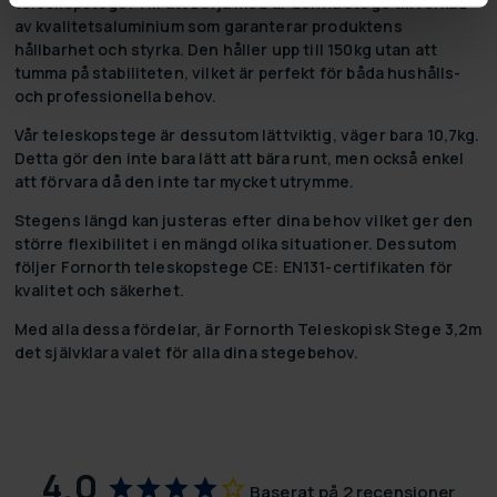
teleskopstege. Till att börja med är denna stege tillverkad
av kvalitetsaluminium som garanterar produktens
hållbarhet och styrka. Den håller upp till 150kg utan att
tumma på stabiliteten, vilket är perfekt för båda hushålls-
och professionella behov.
Vår teleskopstege är dessutom lättviktig, väger bara 10,7kg.
Detta gör den inte bara lätt att bära runt, men också enkel
att förvara då den inte tar mycket utrymme.
Stegens längd kan justeras efter dina behov vilket ger den
större flexibilitet i en mängd olika situationer. Dessutom
följer Fornorth teleskopstege CE: EN131-certifikaten för
kvalitet och säkerhet.
Med alla dessa fördelar, är Fornorth Teleskopisk Stege 3,2m
det självklara valet för alla dina stegebehov.
4,0
Baserat på 2 recensioner