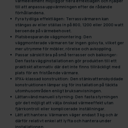
värmeelement möjliggör flera effektlägen och hjälper
till att anpassa uppvärmningen efter de rådande
förhållandena.
Fyra tydliga effektlägen:
Terrassvärmaren kan
stängas av eller ställas in på 800, 1200 eller 2000 watt
beroende på värmebehovet.
Platsbesparande väggmontering:
Den
väggmonterade värmaren tar ingen golvyta, vilket ger
mer utrymme för möbler, rörelse och avkoppling.
Passar särskilt bra på små terrasser och balkonger:
Den fasta vägginstallationen gör produkten till ett
praktiskt alternativ där det inte finns tillräckligt med
plats för en fristående värmare.
IPX4-klassad konstruktion:
Den stänkvattenskyddade
konstruktionen lämpar sig för installation på täckta
utomhusområden enligt bruksanvisningen.
Lättanvänd manuell styrning:
Den fasta styrningen
gör det möjligt att välja önskad värmeeffekt utan
fjärrkontroll eller komplicerade inställningar.
Lätt att hantera:
Värmaren väger endast 3 kg och är
därför relativt enkel att lyfta och hantera under
installationen.