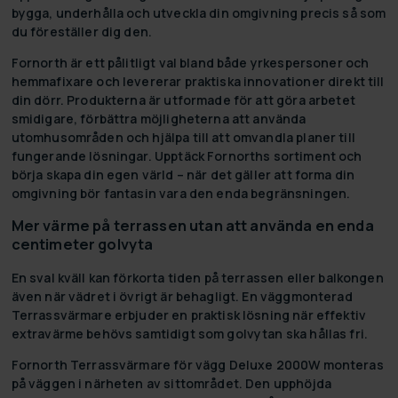
bygga, underhålla och utveckla din omgivning precis så som
du föreställer dig den.
Fornorth är ett pålitligt val bland både yrkespersoner och
hemmafixare och levererar praktiska innovationer direkt till
din dörr. Produkterna är utformade för att göra arbetet
smidigare, förbättra möjligheterna att använda
utomhusområden och hjälpa till att omvandla planer till
fungerande lösningar. Upptäck Fornorths sortiment och
börja skapa din egen värld – när det gäller att forma din
omgivning bör fantasin vara den enda begränsningen.
Mer värme på terrassen utan att använda en enda
centimeter golvyta
En sval kväll kan förkorta tiden på terrassen eller balkongen
även när vädret i övrigt är behagligt. En väggmonterad
Terrassvärmare erbjuder en praktisk lösning när effektiv
extravärme behövs samtidigt som golvytan ska hållas fri.
Fornorth Terrassvärmare för vägg Deluxe 2000W monteras
på väggen i närheten av sittområdet. Den upphöjda