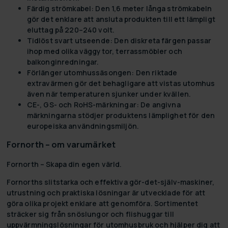
Färdig strömkabel:
Den 1,6 meter långa strömkabeln
gör det enklare att ansluta produkten till ett lämpligt
eluttag på 220–240 volt.
Tidlöst svart utseende:
Den diskreta färgen passar
ihop med olika väggytor, terrassmöbler och
balkonginredningar.
Förlänger utomhussäsongen:
Den riktade
extravärmen gör det behagligare att vistas utomhus
även när temperaturen sjunker under kvällen.
CE-, GS- och RoHS-märkningar:
De angivna
märkningarna stödjer produktens lämplighet för den
europeiska användningsmiljön.
Fornorth – om varumärket
Fornorth – Skapa din egen värld.
Fornorths slitstarka och effektiva gör-det-själv-maskiner,
utrustning och praktiska lösningar är utvecklade för att
göra olika projekt enklare att genomföra. Sortimentet
sträcker sig från snöslungor och flishuggar till
uppvärmningslösningar för utomhusbruk och hjälper dig att