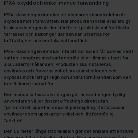
IPX4-skydd och enkel manuell användning
IPX4-klassningen innebär att värmarens konstruktion är
skyddad mot stänkvatten. När produkten installeras enligt
bruksanvisningen är den därför ett praktiskt val för täckta
terrasser och balkonger där den kan utsättas för
luftfuktighet och enstaka vattenstänk.
IPX4-klassningen innebär inte att värmaren får sänkas ned i
vatten, rengöras med vattenstråle eller lämnas utsatt för
alla väderförhållanden. Produkten ska installeras,
användas och förvaras enligt bruksanvisningen och
skyddas mot kraftigt regn och andra förhållanden som den
inte är konstruerad för.
Den manuella fasta styrningen gör användningen tydlig.
Användaren väljer önskat effektläge direkt utan
fjärrkontroll, app eller separat parkoppling. Detta passar
användare som uppskattar enkel och lättförståelig
funktion.
Den 1,6 meter långa strömkabeln gör det enklare att ansluta
värmaren till ett lämpligt eluttag. Före användning måste