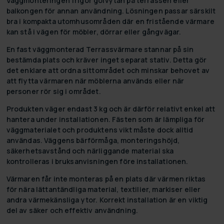
Väggmonteringen frigör golvytan på terrassen eller
balkongen för annan användning. Lösningen passar särskilt
bra i kompakta utomhusområden där en fristående värmare
kan stå i vägen för möbler, dörrar eller gångvägar.
En fast väggmonterad Terrassvärmare stannar på sin
bestämda plats och kräver inget separat stativ. Detta gör
det enklare att ordna sittområdet och minskar behovet av
att flytta värmaren när möblerna används eller när
personer rör sig i området.
Produkten väger endast 3 kg och är därför relativt enkel att
hantera under installationen. Fästen som är lämpliga för
väggmaterialet och produktens vikt måste dock alltid
användas. Väggens bärförmåga, monteringshöjd,
säkerhetsavstånd och närliggande material ska
kontrolleras i bruksanvisningen före installationen.
Värmaren får inte monteras på en plats där värmen riktas
för nära lättantändliga material, textilier, markiser eller
andra värmekänsliga ytor. Korrekt installation är en viktig
del av säker och effektiv användning.