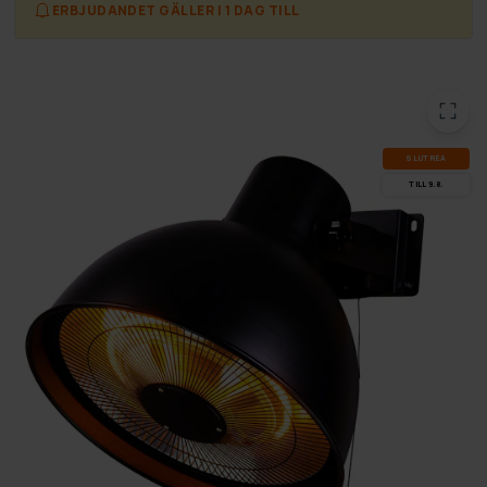
ERBJUDANDET GÄLLER I 1 DAG TILL
SLUT­REA
TILL 9.8.