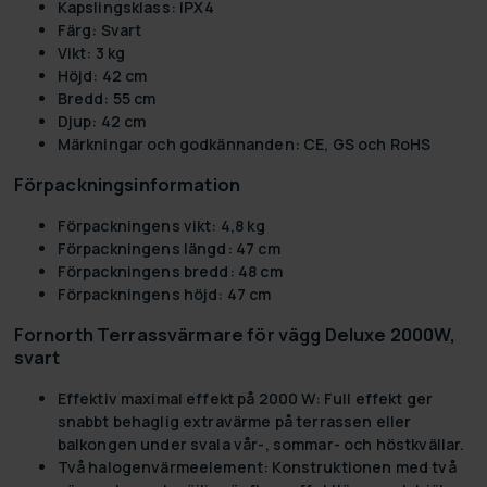
Kapslingsklass:
IPX4
Färg:
Svart
Vikt:
3 kg
Höjd:
42 cm
Bredd:
55 cm
Djup:
42 cm
Märkningar och godkännanden:
CE, GS och RoHS
Förpackningsinformation
Förpackningens vikt:
4,8 kg
Förpackningens längd:
47 cm
Förpackningens bredd:
48 cm
Förpackningens höjd:
47 cm
Fornorth Terrassvärmare för vägg Deluxe 2000W,
svart
Effektiv maximal effekt på 2000 W:
Full effekt ger
snabbt behaglig extravärme på terrassen eller
balkongen under svala vår-, sommar- och höstkvällar.
Två halogenvärmeelement:
Konstruktionen med två