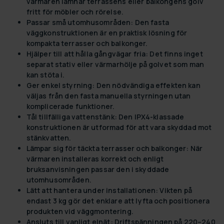
värmaren lämnar terrassens eller balkongens golv
fritt för möbler och rörelse.
Passar små utomhusområden:
Den fasta
väggkonstruktionen är en praktisk lösning för
kompakta terrasser och balkonger.
Hjälper till att hålla gångvägar fria:
Det finns inget
separat stativ eller värmarhölje på golvet som man
kan stöta i.
Ger enkel styrning:
Den nödvändiga effekten kan
väljas från den fasta manuella styrningen utan
komplicerade funktioner.
Tål tillfälliga vattenstänk:
Den IPX4-klassade
konstruktionen är utformad för att vara skyddad mot
stänkvatten.
Lämpar sig för täckta terrasser och balkonger:
När
värmaren installeras korrekt och enligt
bruksanvisningen passar den i skyddade
utomhusområden.
Lätt att hantera under installationen:
Vikten på
endast 3 kg gör det enklare att lyfta och positionera
produkten vid väggmontering.
Ansluts till vanligt elnät:
Driftspänningen på 220–240