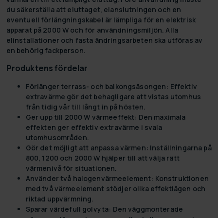
du säkerställa att eluttaget, elanslutningen och en
eventuell förlängningskabel är lämpliga för en elektrisk
apparat på 2000 W och för användningsmiljön. Alla
elinstallationer och fasta ändringsarbeten ska utföras av
en behörig fackperson.
Produktens fördelar
Förlänger terrass- och balkongsäsongen:
Effektiv
extravärme gör det behagligare att vistas utomhus
från tidig vår till långt in på hösten.
Ger upp till 2000 W värmeeffekt:
Den maximala
effekten ger effektiv extravärme i svala
utomhusområden.
Gör det möjligt att anpassa värmen:
Inställningarna på
800, 1200 och 2000 W hjälper till att välja rätt
värmenivå för situationen.
Använder två halogenvärmeelement:
Konstruktionen
med två värmeelement stödjer olika effektlägen och
riktad uppvärmning.
Sparar värdefull golvyta:
Den väggmonterade