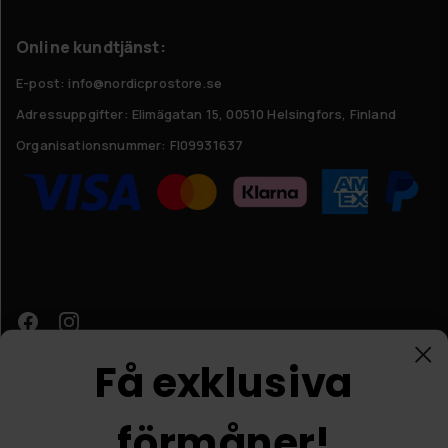
Online kundtjänst:
E-post: info@nordicprostore.se
Adressuppgifter:
Elimägatan 15, 00510 Helsingfors, Finland
Organisationsnummer:
FI09931637
Få exklusiva
förmåner!
Kundtjänst