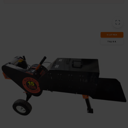
SLUT­REA
TILL 9.8.