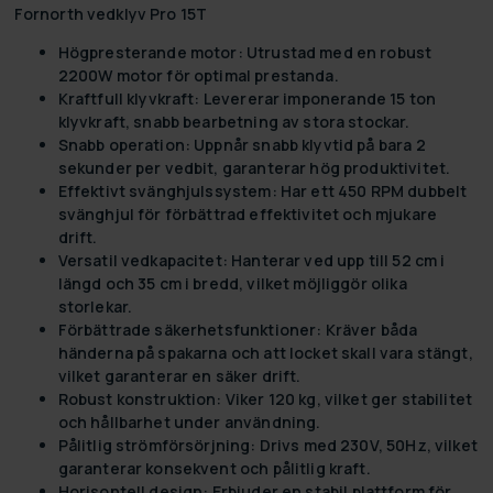
Fornorth vedklyv Pro 15T
Högpresterande motor:
Utrustad med en robust
2200W motor för optimal prestanda.
Kraftfull klyvkraft:
Levererar imponerande 15 ton
klyvkraft, snabb bearbetning av stora stockar.
Snabb operation:
Uppnår snabb klyvtid på bara 2
sekunder per vedbit, garanterar hög produktivitet.
Effektivt svänghjulssystem:
Har ett 450 RPM dubbelt
svänghjul för förbättrad effektivitet och mjukare
drift.
Versatil vedkapacitet:
Hanterar ved upp till 52 cm i
längd och 35 cm i bredd, vilket möjliggör olika
storlekar.
Förbättrade säkerhetsfunktioner:
Kräver båda
händerna på spakarna och att locket skall vara stängt,
vilket garanterar en säker drift.
Robust konstruktion:
Viker 120 kg, vilket ger stabilitet
och hållbarhet under användning.
Pålitlig strömförsörjning:
Drivs med 230V, 50Hz, vilket
garanterar konsekvent och pålitlig kraft.
Horisontell design:
Erbjuder en stabil plattform för