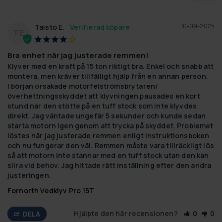
10-09-2025
Taisto E.
TE
Bra enhet när jag justerade remmen!
Klyver med en kraft på 15 ton riktigt bra. Enkel och snabb att 
montera, men kräver tillfälligt hjälp från en annan person.

I början orsakade motorfelströmsbrytaren/
överhettningsskyddet att klyvningen pausades en kort 
stund när den stötte på en tuff stock som inte klyvdes 
direkt. Jag väntade ungefär 5 sekunder och kunde sedan 
starta motorn igen genom att trycka på skyddet. Problemet 
löstes när jag justerade remmen enligt instruktionsboken 
och nu fungerar den väl. Remmen måste vara tillräckligt lös 
så att motorn inte stannar med en tuff stock utan den kan 
slira vid behov. Jag hittade rätt inställning efter den andra 
justeringen.
Fornorth Vedklyv Pro 15T
Hjälpte den här recensionen?
0
0
DELA