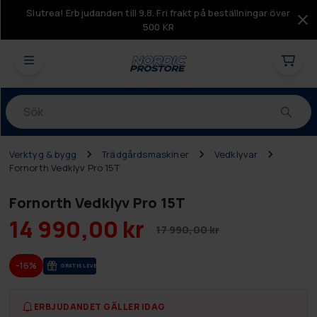
Slutrea! Erbjudanden till 9.8. Fri frakt på beställningar över
500 KR
Produkter
Verktyg & bygg
Trädgårdsmaskiner
Vedklyvar
Fornorth Vedklyv Pro 15T
Fornorth Vedklyv Pro 15T
14 990,00 kr
17 990,00 kr
-16%
GRA­TIS LE­VE­RANS
ERBJUDANDET GÄLLER IDAG