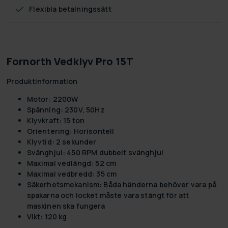
Flexibla betalningssätt
Fornorth Vedklyv Pro 15T
Produktinformation
Motor:
2200W
Spänning:
230V, 50Hz
Klyvkraft:
15 ton
Orientering:
Horisontell
Klyvtid:
2 sekunder
Svänghjul:
450 RPM dubbelt svänghjul
Maximal vedlängd:
52 cm
Maximal vedbredd:
35 cm
Säkerhetsmekanism:
Båda händerna behöver vara på
spakarna och locket måste vara stängt för att
maskinen ska fungera
Vikt:
120 kg