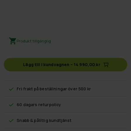
Produkt tillgänglig
Lägg till i kundvagnen
–
14 990,00 kr
Fri frakt
på beställningar över 500 kr
60 dagars returpolicy
Snabb & pålitlig kundtjänst