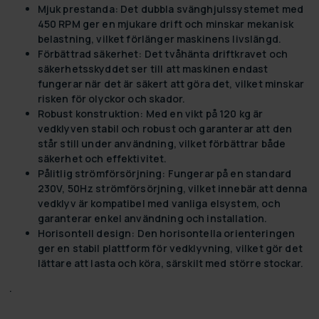
Mjuk prestanda:
Det dubbla svänghjulssystemet med
450 RPM ger en mjukare drift och minskar mekanisk
belastning, vilket förlänger maskinens livslängd.
Förbättrad säkerhet:
Det tvåhänta driftkravet och
säkerhetsskyddet ser till att maskinen endast
fungerar när det är säkert att göra det, vilket minskar
risken för olyckor och skador.
Robust konstruktion:
Med en vikt på 120 kg är
vedklyven stabil och robust och garanterar att den
står still under användning, vilket förbättrar både
säkerhet och effektivitet.
Pålitlig strömförsörjning:
Fungerar på en standard
230V, 50Hz strömförsörjning, vilket innebär att denna
vedklyv är kompatibel med vanliga elsystem, och
garanterar enkel användning och installation.
Horisontell design:
Den horisontella orienteringen
ger en stabil plattform för vedklyvning, vilket gör det
lättare att lasta och köra, särskilt med större stockar.
.