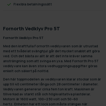
Flexibla betalningssätt
Fornorth Vedklyv Pro 5T
Fornorth Vedklyv Pro 5T
Med den kraftfulla Fornorth vedklyvaren som är utrustad
med ett tvådelat svänghjul går det mycket snabbt att göra
ved. Och det bästa av allt är att det inte kräver samma
ansträngning som att svinga en yxa. Med Fornorth Pro 5T
vedklyvare kan även stora vedhuggningsuppgifter göras
enkelt och säkert på nolltid.
Den här toppmodellen av vedklyvaren klarar stockar som är
upp till 40 centimeter långa och 28 centimeter i diameter.
Vedklyvaren genererar cirka fem ton kraft. Maskinen är
tillverkad av starkt stål och högkvalitativa plastdelar.
Motorn är 1600 watt, 100~230 volt och 50–60
hertz. Enheten har ett lock som måste stängas när