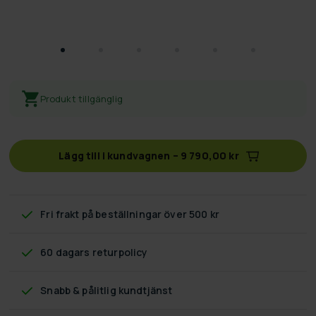
Produkt tillgänglig
Lägg till i kundvagnen
–
9 790,00 kr
Fri frakt
på beställningar över 500 kr
60 dagars returpolicy
Snabb & pålitlig kundtjänst