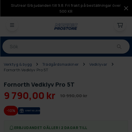
Slutrea! Erbjudanden till 9.8. Fri frakt på beställningar över
500 KR
Produkter
Verktyg & bygg
Trädgårdsmaskiner
Vedklyvar
Fornorth Vedklyv Pro 5T
Fornorth Vedklyv Pro 5T
9 790,00 kr
10 990,00 kr
-10%
GRA­TIS LE­VE­RANS
ERBJUDANDET GÄLLER I 2 DAGAR TILL