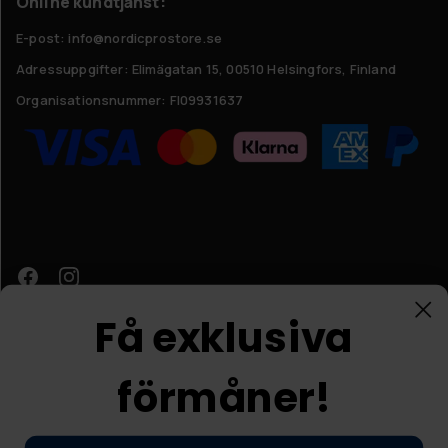
Online kundtjänst:
E-post: info@nordicprostore.se
Adressuppgifter:
Elimägatan 15, 00510 Helsingfors, Finland
Organisationsnummer:
FI09931637
Få exklusiva
förmåner!
Kundtjänst