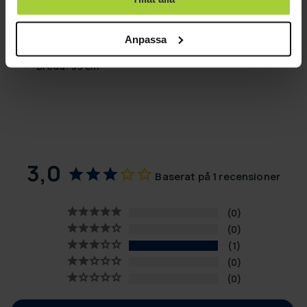
Vikt: 113 kg
Längd: 115 cm
Anpassa
Höjd: 72 cm
Bredd: 39 cm
3,0
Baserat på 1 recensioner
0
0
1
0
0