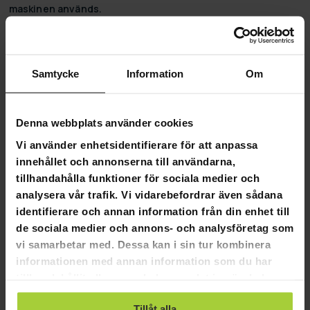
maskinen används.
Den robusta vedklyvaren hugger ved till mindre ved
bekvämt och snabbt. Vi erbjuder
snabb
leverans
på Fornorth
vedklyvare!
Samtycke
Information
Om
Produktinformation:
Färg: Orange/svart
Denna webbplats använder cookies
Material: Stål, PP-plast
Motor: 1600W, 100~230v, 50-60Hz
Vi använder enhetsidentifierare för att anpassa
Ljudnivå: 96-98dB
innehållet och annonserna till användarna,
Effekt: 5 ton
tillhandahålla funktioner för sociala medier och
Sladdens längd: 1.8m
analysera vår trafik. Vi vidarebefordrar även sådana
Tvådelat svänghjul: 400rpm
identifierare och annan information från din enhet till
Klyvtid: 2sek
Max halolängd / diameter: 40 cm / 28 cm
de sociala medier och annons- och analysföretag som
Vikt: 98 kg
vi samarbetar med. Dessa kan i sin tur kombinera
Längd: 109 cm
informationen med annan information som du har
Höjd: 68 cm
tillhandahållit eller som de har samlat in när du har
Bredd: 40 cm
använt deras tjänster.
Förpackningens mått:
Tillåt alla