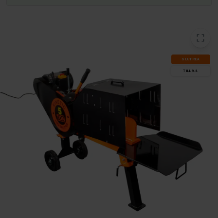
SLUT­REA
TILL 9.8.