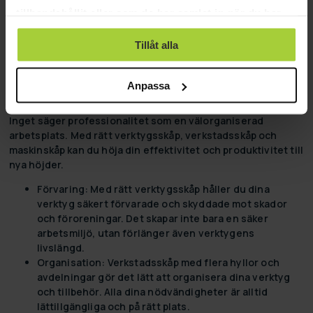
och ser till att dina drömmar inte bara förblir drömmar.
tillhandahållit eller som de har samlat in när du har
Utforska vår kollektion idag och börja bygga dina drömmar
använt deras tjänster.
med Fornorth. För när det handlar om att förändra din miljö,
Tillåt alla
tror vi att den enda gränsen borde vara din fantasi.
Förvandla kaos till ordning med rätt verktygsskåp,
Anpassa
verkstadsskåp och maskinskåp
Inget säger professionalitet som en välorganiserad
arbetsplats. Med rätt
verktygsskåp
,
verkstadsskåp
och
maskinskåp
kan du höja din effektivitet och produktivitet till
nya höjder.
Förvaring:
Med rätt verktygsskåp håller du dina
verktyg säkert förvarade och skyddade mot skador
och föroreningar. Det skapar inte bara en säker
arbetsmiljö, utan förlänger även verktygens
livslängd.
Organisation:
Verkstadsskåp med flera hyllor och
avdelningar gör det lätt att organisera dina verktyg
och tillbehör. Alla dina nödvändigheter är alltid
lättillgängliga och på rätt plats.