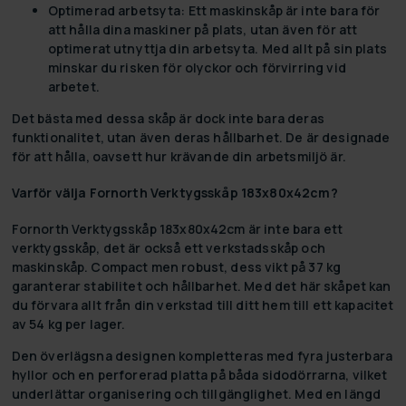
Optimerad arbetsyta:
Ett maskinskåp är inte bara för
att hålla dina maskiner på plats, utan även för att
optimerat utnyttja din arbetsyta. Med allt på sin plats
minskar du risken för olyckor och förvirring vid
arbetet.
Det bästa med dessa skåp är dock inte bara deras
funktionalitet, utan även deras hållbarhet. De är designade
för att hålla, oavsett hur krävande din arbetsmiljö är.
Varför välja Fornorth Verktygsskåp 183x80x42cm?
Fornorth Verktygsskåp 183x80x42cm är inte bara ett
verktygsskåp, det är också ett verkstadsskåp och
maskinskåp. Compact men robust, dess vikt på 37 kg
garanterar stabilitet och hållbarhet. Med det här skåpet kan
du förvara allt från din verkstad till ditt hem till ett kapacitet
av 54 kg per lager.
Den överlägsna designen kompletteras med fyra justerbara
hyllor och en perforerad platta på båda sidodörrarna, vilket
underlättar organisering och tillgänglighet. Med en längd