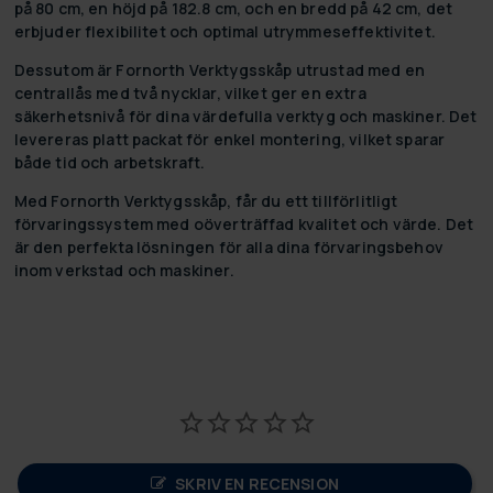
på 80 cm, en höjd på 182.8 cm, och en bredd på 42 cm, det
erbjuder flexibilitet och optimal utrymmeseffektivitet.
Dessutom är Fornorth Verktygsskåp utrustad med en
centrallås med två nycklar, vilket ger en extra
säkerhetsnivå för dina värdefulla verktyg och maskiner. Det
levereras platt packat för enkel montering, vilket sparar
både tid och arbetskraft.
Med Fornorth Verktygsskåp, får du ett tillförlitligt
förvaringssystem med oöverträffad kvalitet och värde. Det
är den perfekta lösningen för alla dina förvaringsbehov
inom verkstad och maskiner.
SKRIV EN RECENSION