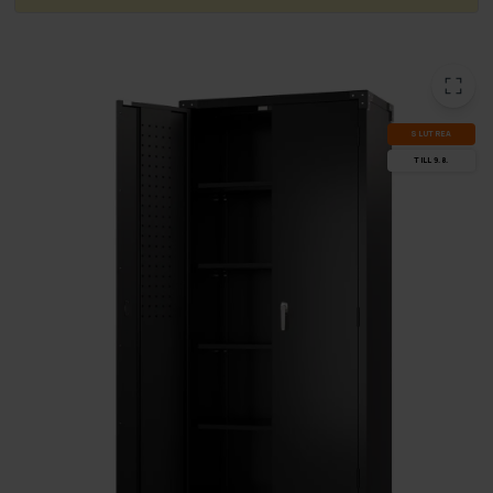
SLUT­REA
TILL 9.8.