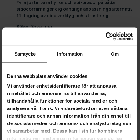
Fyra justerbara hyllor och spikbrädor på båda
sidodörrarna ger dig oändliga anpassningsalternativ
för lagring av dina verktyg och utrustning.
Säker förvaring:
Ett centrallås med två nycklar säkerställer att dina
värdefulla verktyg är säkert förvarade när de inte
används.
Samtycke
Information
Om
Enkel att montera:
Levereras flatpacked för enkel montering - Du kan ha
Denna webbplats använder cookies
ditt nya verktygsskåp uppe och redo på nolltid.
Vi använder enhetsidentifierare för att anpassa
Förändra din värld med Fornorth
innehållet och annonserna till användarna,
tillhandahålla funktioner för sociala medier och
Fornorth, där varje DIY-utmaning är en möjlighet till
analysera vår trafik. Vi vidarebefordrar även sådana
skapande. Våra hållbara och effektiva DIY-maskiner, från
identifierare och annan information från din enhet till
snöslungor till vedklyvare, är designade för att ge kraft åt
dina projekt och göra det enklare att forma din värld precis
de sociala medier och annons- och analysföretag som
som du föreställer dig den. Förtroendet från experter och
vi samarbetar med. Dessa kan i sin tur kombinera
entusiaster, Fornorth för innovationen direkt till din dörr
informationen med annan information som du har