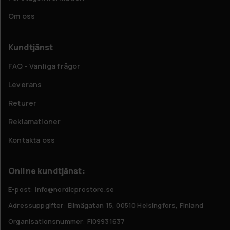
Om oss
Kundtjänst
FAQ - Vanliga frågor
Leverans
Returer
Reklamationer
Kontakta oss
Online kundtjänst:
E-post: info@nordicprostore.se
Adressuppgifter:
Elimägatan 15, 00510 Helsingfors, Finland
Organisationsnummer:
FI09931637