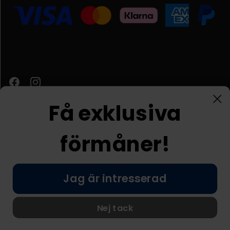
Få exklusiva
förmåner!
Kundtjänst
Jag är intresserad
© Nordic Prostore 2026
Allmänna villkor
Integritetspolicy
Nej tack