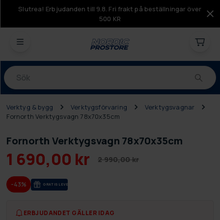
Slutrea! Erbjudanden till 9.8. Fri frakt på beställningar över
500 KR
Produkter
Verktyg & bygg
Verktygsförvaring
Verktygsvagnar
Fornorth Verktygsvagn 78x70x35cm
Fornorth Verktygsvagn 78x70x35cm
1 690,00 kr
2 990,00 kr
-43%
GRA­TIS LE­VE­RANS
ERBJUDANDET GÄLLER IDAG