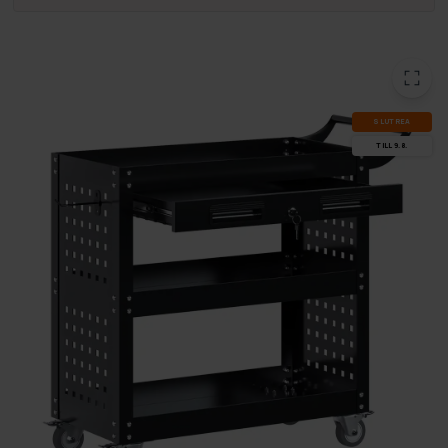
SLUT­REA
TILL 9.8.