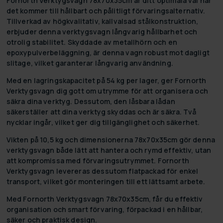
Fornorth Verktygsvagn 78x70x35cm är ditt optimala val när
det kommer till hållbart och pålitligt förvaringsalternativ.
Tillverkad av högkvalitativ, kallvalsad stålkonstruktion,
erbjuder denna verktygsvagn långvarig hållbarhet och
otrolig stabilitet. Skyddade av metallhörn och en
epoxypulverbeläggning, är denna vagn robust mot dagligt
slitage, vilket garanterar långvarig användning.
Med en lagringskapacitet på 54 kg per lager, ger Fornorth
Verktygsvagn dig gott om utrymme för att organisera och
säkra dina verktyg. Dessutom, den låsbara lådan
säkerställer att dina verktyg skyddas och är säkra. Två
nycklar ingår, vilket ger dig tillgänglighet och säkerhet.
Vikten på 10,5 kg och dimensionerna 78x70x35cm gör denna
verktygsvagn både lätt att hantera och rymd effektiv, utan
att kompromissa med förvaringsutrymmet. Fornorth
Verktygsvagn levereras dessutom flatpackad för enkel
transport, vilket gör monteringen till ett lättsamt arbete.
Med Fornorth Verktygsvagn 78x70x35cm, får du effektiv
organisation och smart förvaring, förpackad i en hållbar,
säker och praktisk design.