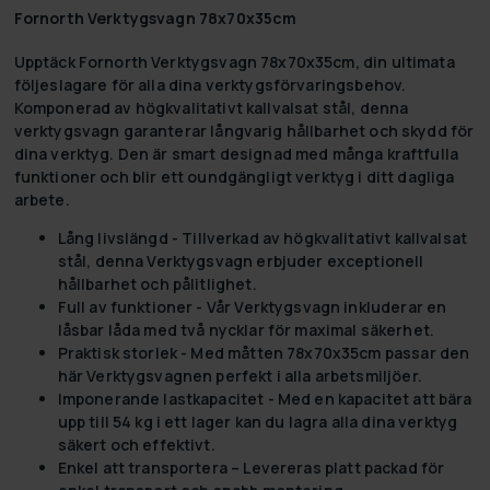
Fornorth Verktygsvagn 78x70x35cm
Upptäck Fornorth Verktygsvagn 78x70x35cm, din ultimata
följeslagare för alla dina verktygsförvaringsbehov.
Komponerad av högkvalitativt kallvalsat stål, denna
verktygsvagn garanterar långvarig hållbarhet och skydd för
dina verktyg. Den är smart designad med många kraftfulla
funktioner och blir ett oundgängligt verktyg i ditt dagliga
arbete.
Lång livslängd
- Tillverkad av högkvalitativt kallvalsat
stål, denna Verktygsvagn erbjuder exceptionell
hållbarhet och pålitlighet.
Full av funktioner
- Vår Verktygsvagn inkluderar en
låsbar låda med två nycklar för maximal säkerhet.
Praktisk storlek
- Med måtten 78x70x35cm passar den
här Verktygsvagnen perfekt i alla arbetsmiljöer.
Imponerande lastkapacitet
- Med en kapacitet att bära
upp till 54 kg i ett lager kan du lagra alla dina verktyg
säkert och effektivt.
Enkel att transportera
– Levereras platt packad för