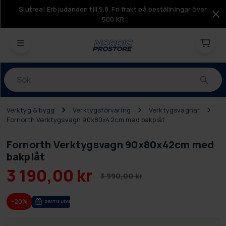
Slutrea! Erbjudanden till 9.8. Fri frakt på beställningar över
500 KR
Produkter
Verktyg & bygg
Verktygsförvaring
Verktygsvagnar
Fornorth Verktygsvagn 90x80x42cm med bakplåt
Fornorth Verktygsvagn 90x80x42cm med
bakplåt
3 190,00 kr
3 990,00 kr
-20%
GRA­TIS LE­VE­RANS