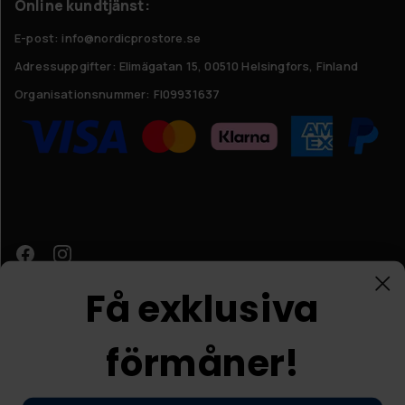
Online kundtjänst:
E-post: info@nordicprostore.se
Adressuppgifter:
Elimägatan 15, 00510 Helsingfors, Finland
Organisationsnummer:
FI09931637
Få exklusiva
förmåner!
Kundtjänst