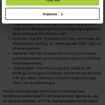
Tillåt alla
En verktygsvagn kan bli din mest värdefulla resurs när du
arbetar. Låt oss utforska fördelarna med dessa
Anpassa
produkttyper.
Organisation:
Verktygsvagnar skapar ordning och
reda i din arbetsplats genom att hjälpa dig organisera
dina verktyg på ett effektivt sätt.
Mobilitet:
Inga fler onödiga resor fram och tillbaka för
att hämta ett verktyg, din verktygsvagn följer dig runt
på arbetsplatsen.
Säkerhet:
Rätt förvaring av dina verktyg förhindrar
potentiella skador genom misplacerade eller felaktigt
förvarade verktyg.
Långvarighet:
God förvaring bidrar också till att
förlänga verktygens livslängd. Genom att skydda dem
från att rubbas, klämmas eller behöva bära onödiga
vikter, kan de hålla längre.
Med en verktygsvagn som Fornorth Verktygsvagn
90x80x42cm med bakplåt i ditt arbetsflöde, öppnar du upp
en värld av fördelar - allt från ökad produktivitet till högre