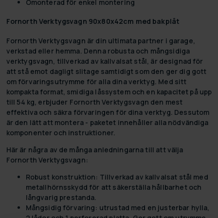
Omonterad för enkel montering
Fornorth Verktygsvagn 90x80x42cm med bakplåt
Fornorth Verktygsvagn är din ultimata partner i garage,
verkstad eller hemma. Denna robusta och mångsidiga
verktygsvagn, tillverkad av kallvalsat stål, är designad för
att stå emot dagligt slitage samtidigt som den ger dig gott
om förvaringsutrymme för alla dina verktyg. Med sitt
kompakta format, smidiga låssystem och en kapacitet på upp
till 54 kg, erbjuder Fornorth Verktygsvagn den mest
effektiva och säkra förvaringen för dina verktyg. Dessutom
är den lätt att montera - paketet innehåller alla nödvändiga
komponenter och instruktioner.
Här är några av de många anledningarna till att välja
Fornorth Verktygsvagn:
Robust konstruktion:
Tillverkad av kallvalsat stål med
metallhörnsskydd för att säkerställa hållbarhet och
långvarig prestanda.
Mångsidig förvaring:
utrustad med en justerbar hylla,
2 lådor och 1 perforerad platta. Ger gott om utrymme