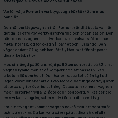
arbetsglädje. Prova själv och se skillnaden!
Varför välja Fornorth Verktygsvagn 90x80x42cm med
bakplåt
Den här verktygsvagnen från Fornorth är ditt bästa val när
det gäller effektiv verktygsförvaring och organisation. Den
här robusta vagnen är tillverkad av kallvalsat stål och har
metallhörnskydd för ökad hållbarhet och livslängd. Den
väger endast 27 kg och kan lätt flyttas runt för att passa
dina arbetsbehov.
Med sin längd på 80 cm, höjd på 90 cm och bredd på 42 cm är
vagnen rymlig men ändå kompakt nog att passa i vilken
arbetsmiljö som helst. Den har en kapacitet på 54 kg i ett
lager, vilket innebär att du kan lagra dina tunga verktyg utan
att oroa dig för överbelastning. Dessutom kommer vagnen
med 1 justerbar hylla, 2 lådor och 1 pegboard, vilket ger dig
en myriad av lagringsalternativ för alla dina verktyg.
För din trygghet kommer vagnen också med ett centrallås
och två nycklar. Du kan vara säker på att dina värdefulla
verktyg hålls säkra. Och för din bekvämlighet levereras