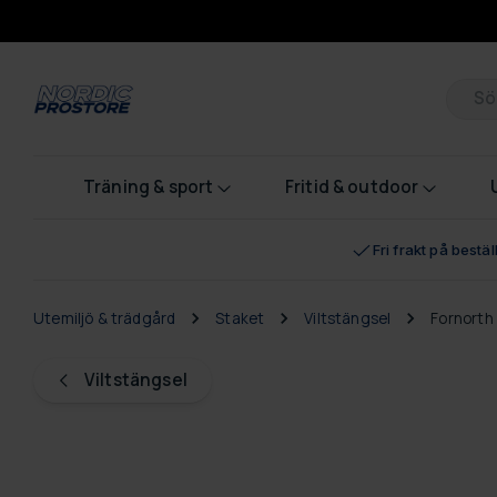
Pr
Träning & sport
Fritid & outdoor
Fri frakt på bestä
Utemiljö & trädgård
Staket
Viltstängsel
Fornorth
Viltstängsel