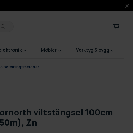
lektronik
Möbler
Verktyg & bygg
bla betalningsmetoder
ornorth viltstängsel 100cm
50m), Zn