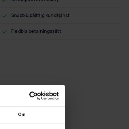
Snabb & pålitlig kundtjänst
Flexibla betalningssätt
Om