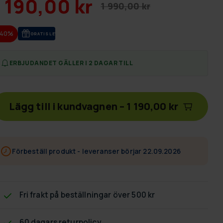
1 190,00 kr
1 990,00 kr
-40%
GRA­TIS LE­VE­RANS
ERBJUDANDET GÄLLER I 2 DAGAR TILL
Lägg till i kundvagnen
–
1 190,00 kr
Förbeställ produkt - leveranser börjar 22.09.2026
Fri frakt
på beställningar över 500 kr
60 dagars returpolicy