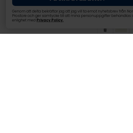
Genom att delta bekräftar jag att jag vill ta emot nyhetsbrev från No
Prostore och ger samtycke till att mina personuppgifter behandlas i
enlighet med
Privacy Policy
.
Fornorth viltst
‌Fornorth viltstängsel 100cm 
Fornorths högkvalitativa stän
dina behov.
Kompatibel med 150 cm stakets
varandra).
Produktinformation: