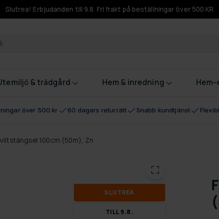
Slutrea! Erbjudanden till 9.8. Fri frakt på beställningar över 500 KR
odukter
Utemiljö & trädgård
Hem & inredning
Hem-e
llningar över 500 kr
60 dagars returrätt
Snabb kundtjänst
Flexi
 viltstängsel 100cm (50m), Zn
F
SLUT­REA
(
TILL 9.8.