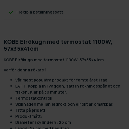
Flexibla betalningssätt
KOBE Elrökugn med termostat 1100W,
57x35x41cm
KOBE Elrökugn med termostat 1100W, 57x35x41cm
Varför denna rökare?
Vår mest populära produkt för femte året i rad
LÄTT: Koppla in i väggen, sätt in rökningsspånet och
fisken. Klar på 30 minuter.
Termostatkontroll
Skillnaden mellan eldrökt och elrökt är omärkbar.
Titta på priset!
Produktmått:
Diameter i cylindern: 26 cm
Längd: 57 cm med handtag