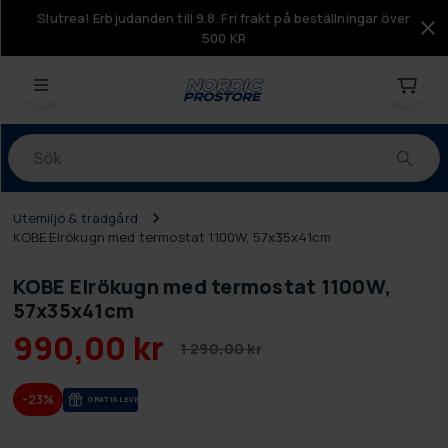
Slutrea! Erbjudanden till 9.8. Fri frakt på beställningar över
500 KR
Produkter
Utemiljö & trädgård
KOBE Elrökugn med termostat 1100W, 57x35x41cm
KOBE Elrökugn med termostat 1100W,
57x35x41cm
990,00 kr
1 290,00 kr
-23%
GRA­TIS LE­VE­RANS