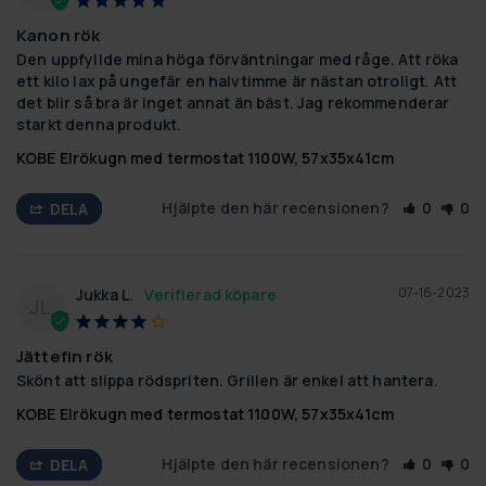
Kanon rök
Den uppfyllde mina höga förväntningar med råge. Att röka 
ett kilo lax på ungefär en halvtimme är nästan otroligt. Att 
det blir så bra är inget annat än bäst. Jag rekommenderar 
starkt denna produkt.
KOBE Elrökugn med termostat 1100W, 57x35x41cm
Hjälpte den här recensionen?
0
0
DELA
07-16-2023
Jukka L.
JL
Jättefin rök
Skönt att slippa rödspriten. Grillen är enkel att hantera.
KOBE Elrökugn med termostat 1100W, 57x35x41cm
Hjälpte den här recensionen?
0
0
DELA