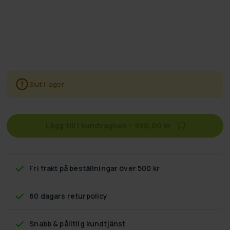
Slut i lager
Lägg till i kundvagnen
–
990,00 kr
Fri frakt
på beställningar över 500 kr
60 dagars returpolicy
Snabb & pålitlig kundtjänst