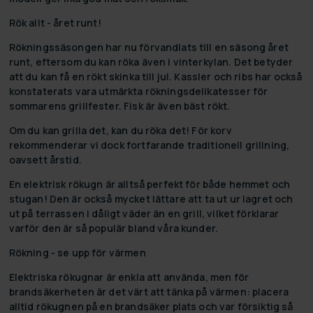
Rök allt - året runt!
Rökningssäsongen har nu förvandlats till en säsong året
runt, eftersom du kan röka även i vinterkylan. Det betyder
att du kan få en rökt skinka till jul. Kassler och ribs har också
konstaterats vara utmärkta rökningsdelikatesser för
sommarens grillfester. Fisk är även bäst rökt.
Om du kan grilla det, kan du röka det! För korv
rekommenderar vi dock fortfarande traditionell grillning,
oavsett årstid.
En elektrisk rökugn är alltså perfekt för både hemmet och
stugan! Den är också mycket lättare att ta ut ur lagret och
ut på terrassen i dåligt väder än en grill, vilket förklarar
varför den är så populär bland våra kunder.
Rökning - se upp för värmen
Elektriska rökugnar är enkla att använda, men för
brandsäkerheten är det värt att tänka på värmen: placera
alltid rökugnen på en brandsäker plats och var försiktig så