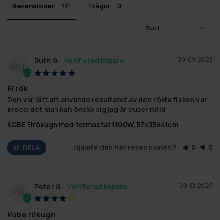
Recensioner
Frågor
09-09-2023
Ruth G.
RG
El rök
Den var lätt att använda resultatet av den rökta fisken var 
precis det man kan önska sig jag är super nöjd
KOBE Elrökugn med termostat 1100W, 57x35x41cm
Hjälpte den här recensionen?
0
0
DELA
09-01-2023
Peter G.
PG
Kobe rökugn