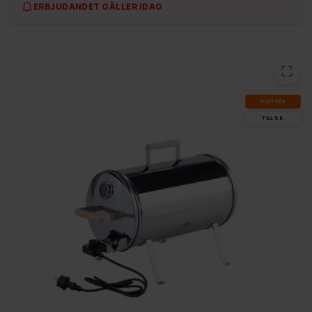
ERBJUDANDET GÄLLER IDAG
SLUT­REA
TILL 9.8.