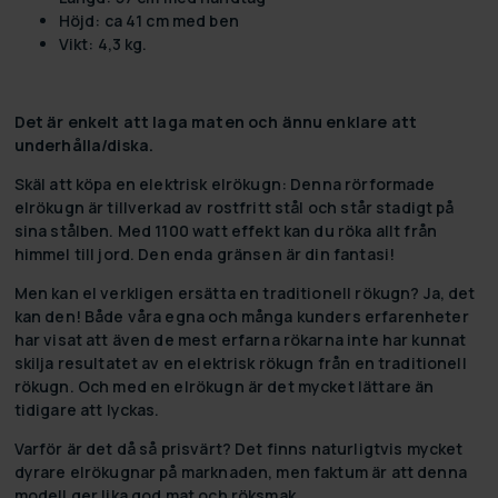
Höjd: ca 41 cm med ben
Vikt: 4,3 kg.
Det är enkelt att laga maten och ännu enklare att
underhålla/diska.
Skäl att köpa en elektrisk elrökugn: Denna rörformade
elrökugn är tillverkad av rostfritt stål och står stadigt på
sina stålben. Med 1100 watt effekt kan du röka allt från
himmel till jord. Den enda gränsen är din fantasi!
Men kan el verkligen ersätta en traditionell rökugn? Ja, det
kan den! Både våra egna och många kunders erfarenheter
har visat att även de mest erfarna rökarna inte har kunnat
skilja resultatet av en elektrisk rökugn från en traditionell
rökugn. Och med en elrökugn är det mycket lättare än
tidigare att lyckas.
Varför är det då så prisvärt? Det finns naturligtvis mycket
dyrare elrökugnar på marknaden, men faktum är att denna
modell ger lika god mat och röksmak.