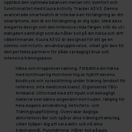
Upptäck den optimala balansen mellan stil, komfort och
funktionalitet med Kuura Activity Tracker A3 V2. Denna
avancerade smartwatch är inte bara en förlängning av din
smartphone, den är en förlängning av dig själv. Med dess
eleganta design och den intensiva röda färgen står du ut i
mängden samtidigt som du håller koll på din hälsa och ditt
välbefinnande. Kuura A3 V2 är designad för att ge en
sömlös och intuitiv användarupplevelse, vilket gör den till
den perfekta partnern för både vardagligt bruk och
intensiva träningspass.
Hälsa och Kroppsövervakning:
Förbättra din hälsa
med kontinuerlig monitorering av hjärtfrekvens,
blodtryck och syresättning under träning (endast för
referens, inte medicinsk klass).
Ergonomisk TBU-
Armband:
Utformad med ett mjukt och behagligt
material som känns angenämt mot huden, lämplig för
hela dagens användning.
Aktivitets- och
Träningsuppföljning:
Övervakar dagliga
aktivitetsnivåer och spårar dina träningsframsteg,
vilket hjälper dig att vara aktiv och nå dina
träningsmål.
Pulsmätning:
Håller koll på puls,