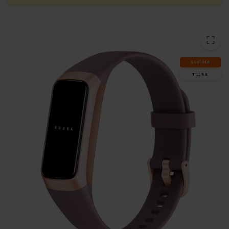
SLUT­REA
TILL 9.8.