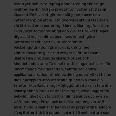
blodtryck och syreupptag under träning för att ge
insikter om din fysiska prestation.
Vattentät Design:
Klassad IP65, vilket gör den tålig mot damm och
vattenstänk, så att du kan övervaka aktiviteter även
vid lätt vattenexponering.
Sömnavläsningsfunktion:
Övervakar sömnens längd och kvalitet, vilket hjälper
dig att få insikt i dina sömnmönster och göra
justeringar för bättre vila.
Vibrerande
Väckningsfunktion:
En mjuk väckning med
vibrationsalarm ger ett trevligare sätt att vakna
jämfört med högljudda alarm.
Notiser och
Meddelandealarm:
Ta emot notifieringar och larm för
inkommande meddelanden, samtal och andra
applikationsnotiser direkt på din handled, vilket håller
dig uppkopplad utan att ständigt behöva kolla din
telefon.
Musikstyrning:
Möjliggör att du kan styra din
smartphones musik under träningar, vilket lägger till
bekvämlighet och förbättrar din träningsupplevelse.
USB-laddning:
Enkel och bekväm laddning via USB-
anslutning, eliminerar behovet av proprietära laddare.
Lång Batteritid:
Utrustad med ett 90 mAh batteri som