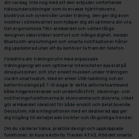
din vardag. Inte nog med att den erbjuder omfattande
hälsoundersökningar som övervakar hjärtfrekvens,
blodtryck och syrenivåer under träning, den ger dig även
insikter i sömnkvalitet som hjälper dig att optimera din vila.
Det ergonomiska TBU-armbandet och vattentåliga
designen säkerställer komfort och mångsidighet, medan
Bluetooth-anslutningen och smarta notifikationer håller
dig uppdaterad utan att du behöver ta fram din telefon.
Förbättra din träningsrutin med anpassade
träningsprogram som optimerar intensiteten baserat på
dina pulszoner, och styr enkelt musiken under träningen
via din smartwatch. Med en enkel USB-laddning och en
batterilivslängd på 7-10 dagar är detta aktivitetsarmband
både högpresterande och underhållsfritt. Väcknings- och
notifieringsfunktionerna är skonsamma och diskreta, vilket
gör armbandet idealiskt för både enskilt och delat boende.
Dessutom, nära integrationen med en dedikerad app ger
dig tillgång till detaljerade insikter och långsiktiga trender.
Om du värderar hälsa, praktisk design och uppkopplade
funktioner, är
Kuura Activity Tracker A3 V2, Röd
det smarta