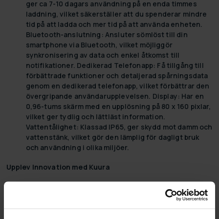
ger ca 7-10 dagars användning på en enda timmes
laddning, vilket säkerställer att du spenderar mindre
tid på att ladda och mer tid på att använda enheten.
Bluetooth-anslutning:
Ansluter sömlöst till din
smartphone via Bluetooth, vilket möjliggör
synkronisering av data och enkel åtkomst till
notifikationer.
Dedikerad Telefonapp:
Få tillgång till
förbättrade funktioner och detaljerad spårningsdata
genom en dedikerad telefonapp, vilket förbättrar den
övergripande användarupplevelsen.
Display:
Har en
0,96-tums skärm med en upplösning på 80 x 160 pixlar,
vilket ger tydlig och lättläst information.
Vattentålighet:
Klassad IP65, ger skydd mot damm och
vattenstänk, vilket gör den lämplig för dagligt bruk
och användning i olika miljöer.
Upplev Innovation med Kuura
Kuura, där toppmodern teknik möter personlig anslutning.
Våra premium smartklockor, ljud och hi-fi-system är
designade för att lyfta din vardag, förvandla enkla
handlingar till minnesvärda upplevelser. Med Kuura är