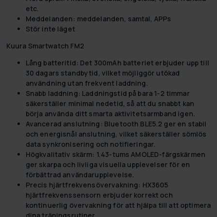
etc.
Meddelanden:
meddelanden, samtal, APPs
Stör inte läget
Kuura Smartwatch FM2
Lång batteritid:
Det 300mAh batteriet erbjuder upp till
30 dagars standbytid, vilket möjliggör utökad
användning utan frekvent laddning.
Snabb laddning:
Laddningstid på bara 1-2 timmar
säkerställer minimal nedetid, så att du snabbt kan
börja använda ditt smarta aktivitetsarmband igen.
Avancerad anslutning:
Bluetooth BLE5.2 ger en stabil
och energisnål anslutning, vilket säkerställer sömlös
data synkronisering och notifieringar.
Högkvalitativ skärm:
1.43-tums AMOLED-färgskärmen
ger skarpa och livliga visuella upplevelser för en
förbättrad användarupplevelse.
Precis hjärtfrekvensövervakning:
HX3605
hjärtfrekvenssensorn erbjuder korrekt och
kontinuerlig övervakning för att hjälpa till att optimera
dina träningsrutiner.