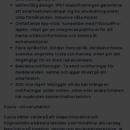
Vattentålig design:
IP67-klassificeringen garanterar
att smartwatchen lämpar sig för användning under
olika förhållanden, inklusive våta miljöer.
Omfattande App-stöd:
Kompatibel med FitcloudPro-
appen, vilket ger en integrerad plattform för att
hantera hälsoinformation och komma åt
extrafunktioner.
Flera språkstöd:
Stödjer flera språk, däribland finska,
svenska, engelska, tyska och franska, vilket gör det
tillgängligt för en bred rad användare.
Bekväma notifieringar:
Ta emot notifieringar för
meddelanden, samtal och appar direkt på din
smartwatch.
Stör inte läget:
Möjliggör att du kan stänga av
notifieringar under möten, sömn eller andra tillfällen
när oupbruten koncentration behövs.
Kuura - om varumärket
Kuura sätter värde på att skapa innovativa och
högkvalitativa bärbara tekniker som förbättrar din vardag.
Med fokus på funktion, design och användarupplevelse, är