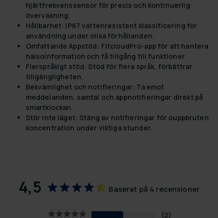
hjärtfrekvenssensor för precis och kontinuerlig
övervakning.
Hållbarhet:
IP67 vattenresistent klassificering för
användning under olika förhållanden.
Omfattande Appstöd:
FitcloudPro-app för att hantera
hälsoinformation och få tillgång till funktioner.
Flerspråkigt stöd:
Stöd för flera språk, förbättrar
tillgängligheten.
Bekvämlighet och notifieringar:
Ta emot
meddelanden, samtal och appnotifieringar direkt på
smartklockan.
Stör inte läget:
Stäng av notifieringar för ouppbruten
koncentration under viktiga stunder.
4,5
Baserat på 4 recensioner
2