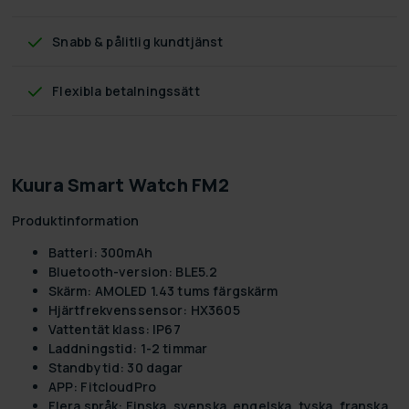
Snabb & pålitlig kundtjänst
Flexibla betalningssätt
Kuura Smart Watch FM2
Produktinformation
Batteri:
300mAh
Bluetooth-version:
BLE5.2
Skärm:
AMOLED 1.43 tums färgskärm
Hjärtfrekvenssensor:
HX3605
Vattentät klass:
IP67
Laddningstid:
1-2 timmar
Standbytid:
30 dagar
APP:
FitcloudPro
Flera språk:
Finska, svenska, engelska, tyska, franska