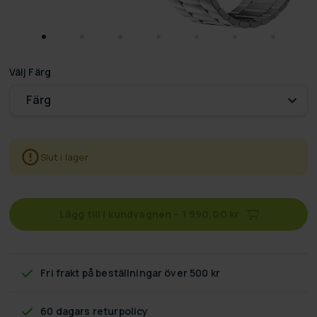
Välj
Färg
Färg
Slut i lager
Lägg till i kundvagnen
–
1 990,00 kr
Fri frakt
på beställningar över 500 kr
60 dagars returpolicy