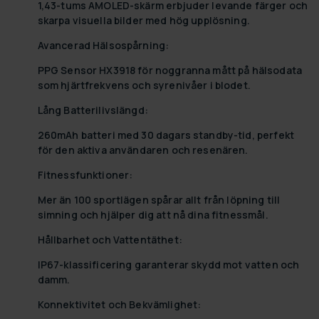
1,43-tums AMOLED-skärm erbjuder levande färger och
skarpa visuella bilder med hög upplösning.
Avancerad Hälsospårning:
PPG Sensor HX3918 för noggranna mått på hälsodata
som hjärtfrekvens och syrenivåer i blodet.
Lång Batterilivslängd:
260mAh batteri med 30 dagars standby-tid, perfekt
för den aktiva användaren och resenären.
Fitnessfunktioner:
Mer än 100 sportlägen spårar allt från löpning till
simning och hjälper dig att nå dina fitnessmål.
Hållbarhet och Vattentäthet:
IP67-klassificering garanterar skydd mot vatten och
damm.
Konnektivitet och Bekvämlighet: