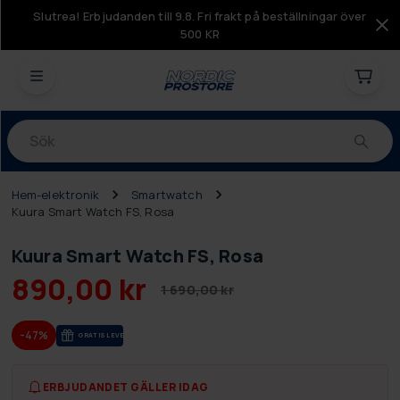
Slutrea! Erbjudanden till 9.8. Fri frakt på beställningar över
500 KR
Produkter
Hem-elektronik
Smartwatch
Kuura Smart Watch FS, Rosa
Kuura Smart Watch FS, Rosa
890,00 kr
1 690,00 kr
-47%
GRA­TIS LE­VE­RANS
ERBJUDANDET GÄLLER IDAG