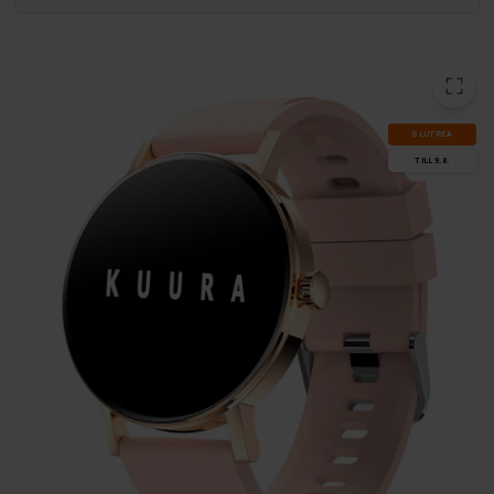
SLUT­REA
TILL 9.8.