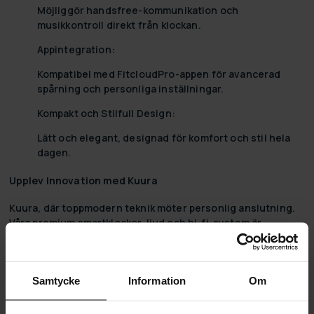
Möjliggör handsfree-kommunikation och
musikkontroll direkt från klockan.
Appintegration:
Kompatibel med FitcloudPro-appen för avancerad
spårning och personliga inställningar.
Kompakt och Stilfull Design:
Lätt och elegant, designad för komfort och stil hela
dagen.
Upplev Innovation med Kuura
Kuura, där toppmodern teknik möter personlig anslutning.
Våra premium smartklockor, ljud och hi-fi-system är
designade för att lyfta din vardag, förvandla enkla
handlingar till minnesvärda upplevelser. Med Kuura är
innovationen inom räckhåll, erbjudande dig en värld av
Samtycke
Information
Om
möjligheter. Dyk in i vår kollektion och upptäck hur våra
smartklockor håller dig uppkopplad med stil, och våra
ljudsystem förvandlar din lyssning till en fängslande resa.