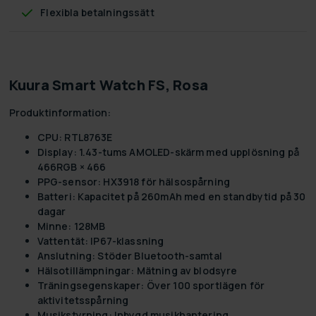
Flexibla betalningssätt
Kuura Smart Watch FS, Rosa
Produktinformation:
CPU: RTL8763E
Display: 1.43-tums AMOLED-skärm med upplösning på
466RGB × 466
PPG-sensor: HX3918 för hälsospårning
Batteri: Kapacitet på 260mAh med en standbytid på 30
dagar
Minne: 128MB
Vattentät: IP67-klassning
Anslutning: Stöder Bluetooth-samtal
Hälsotillämpningar: Mätning av blodsyre
Träningsegenskaper: Över 100 sportlägen för
aktivitetsspårning
Musikstyrning: Inbygd musikhantering