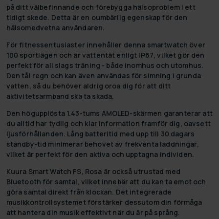
på ditt välbefinnande och förebygga hälsoproblem i ett
tidigt skede. Detta är en oumbärlig egenskap för den
hälsomedvetna användaren.
För fitnessentusiaster innehåller denna smartwatch över
100 sportlägen och är vattentät enligt IP67, vilket gör den
perfekt för all slags träning - både inomhus och utomhus.
Den tål regn och kan även användas för simning i grunda
vatten, så du behöver aldrig oroa dig för att ditt
aktivitetsarmband ska ta skada.
Den högupplösta 1.43-tums AMOLED-skärmen garanterar att
du alltid har tydlig och klar information framför dig, oavsett
ljusförhållanden. Lång batteritid med upp till 30 dagars
standby-tid minimerar behovet av frekventa laddningar,
vilket är perfekt för den aktiva och upptagna individen.
Kuura Smart Watch FS, Rosa är också utrustad med
Bluetooth för samtal, vilket innebär att du kan ta emot och
göra samtal direkt från klockan. Det integrerade
musikkontrollsystemet förstärker dessutom din förmåga
att hantera din musik effektivt när du är på språng.