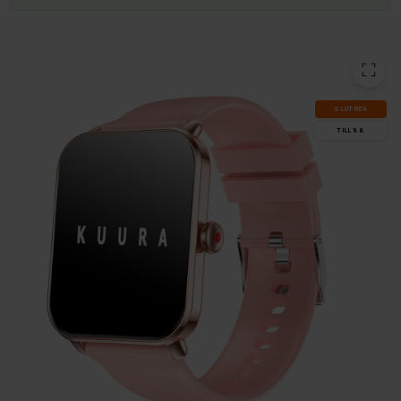
SLUT­REA
TILL 9.8.