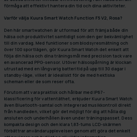
förmåga att effektivt hantera din tid och dina aktiviteter.
Varför välja Kuura Smart Watch Function F5 V2, Rosa?
Den här smartwatchen är utformad för att främja både din
hälsa och produktivitet samtidigt som den ger bekvämlighet
till din vardag. Med funktioner som blodsyresmätning och
över 100 sportlägen, gör Kuura Smart Watch det enkelt att
följa din hälsa och dina träningsmål med precision tack vare
en avancerad PPG-sensor. Utöver hälsospårning är klockan
utrustad med en långvarig batteritid på upp till 30 dagar i
standby-läge, vilket är idealiskt för de med hektiska
scheman eller de som reser ofta.
Förutom att vara praktisk och hållbar med IP67-
klassificering för vattentäthet, erbjuder Kuura Smart Watch
även Bluetooth-samtal och integrerad musikkontroll direkt
från handleden, vilket gör det möjligt för dig att hålla dig
ansluten och underhållen även under träningspasset. Dess
kompakta design och den klara 1,83-tums LCD-skärmen
förbättrar användarupplevelsen genom att göra det enkelt