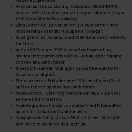
visuella upplevelser.
Avancerad Hälsospårning:
Inkluderar HX3918 PPG-
sensorn för att mäta syresättningen i blodet och ger
effektiv wellnessövervakning.
Lång Batteritid:
Driven av ett 250mAh batteri med
imponerande standby-tid upp till 30 dagar.
Rymligt Minne:
Kommer med 128MB minne för effektiv
funktion.
Vattentät Design:
IP67-klassad waterproofing,
skyddar mot damm och vatten – idealisk för träning
och utomhusaktiviteter.
Bluetooth-samtal:
Möjliggör handsfree-samtal för
ökad bekvämlighet.
Fitnesskamrat:
Erbjuder över 100 sportlägen för att
spåra ett brett spektrum av aktiviteter.
Musikkontroll:
Låter dig hantera din musik utan att
behöva nå din telefon.
Appintegration:
Fungerar sömlöst med FitcloudPro-
appen för förbättrad funktionalitet.
Kompakt och Stilig:
Är 44 × 36.6 × 9.9 mm, vilket gör
den lätt och slank för dagligt bruk.