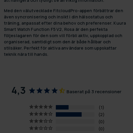
att navigera och tydligt se all viktig information.
Med den välutvecklade FitcloudPro-appen förbättrar den
även syncronisering och insikt i din hälsostatus och
träning, anpassat efter dina behov och preferenser. Kuura
Smart Watch Function F5 V2, Rosa är den perfekta
följeslagaren för den som vill förbli aktiv, uppkopplad och
organiserad, samtidigt som den är både hållbar och
stilsäker. Perfekt för aktiva användare som uppskattar
teknik nära till hands.
4,3
Baserat på 3 recensioner
1
2
0
0