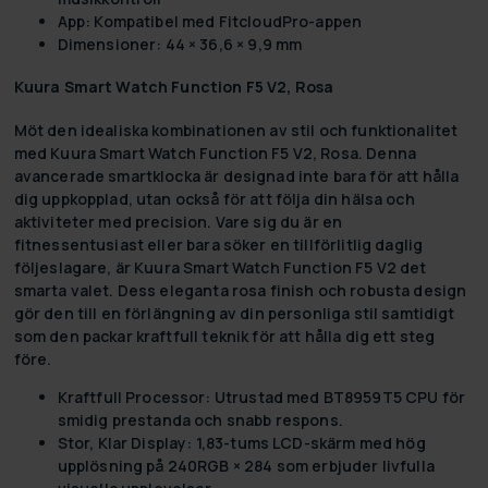
App: Kompatibel med FitcloudPro-appen
Dimensioner: 44 × 36,6 × 9,9 mm
Kuura Smart Watch Function F5 V2, Rosa
Möt den idealiska kombinationen av stil och funktionalitet
med
Kuura Smart Watch Function F5 V2, Rosa
. Denna
avancerade smartklocka är designad inte bara för att hålla
dig uppkopplad, utan också för att följa din hälsa och
aktiviteter med precision. Vare sig du är en
fitnessentusiast eller bara söker en tillförlitlig daglig
följeslagare, är Kuura Smart Watch Function F5 V2 det
smarta valet. Dess eleganta rosa finish och robusta design
gör den till en förlängning av din personliga stil samtidigt
som den packar kraftfull teknik för att hålla dig ett steg
före.
Kraftfull Processor:
Utrustad med BT8959T5 CPU för
smidig prestanda och snabb respons.
Stor, Klar Display:
1,83-tums LCD-skärm med hög
upplösning på 240RGB × 284 som erbjuder livfulla