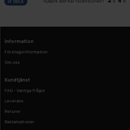
Hjälpte den här recensionen?
0
0
DELA
Information
Företagsinformation
Om oss
Kundtjänst
FAQ - Vanliga frågor
Leverans
Returer
Reklamationer