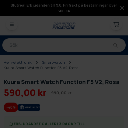
Slutrea! Erbjudanden till 9.8. Fri frakt på beställningar över
500 KR
Produkter
Hem-elektronik
Smartwatch
Kuura Smart Watch Function F5 V2, Rosa
Kuura Smart Watch Function F5 V2, Rosa
590,00 kr
990,00 kr
-40%
GRA­TIS LE­VE­RANS
ERBJUDANDET GÄLLER I 3 DAGAR TILL