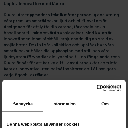
Upplev Innovation med Kuura
Kuura, där toppmodern teknik möter personlig anslutning.
Våra premium smartklockor, ljud och hi-fi-system är
designade för att lyfta din vardag, förvandla enkla
handlingar till minnesvärda upplevelser. Med Kuura är
innovationen inom räckhåll, erbjudande dig en värld av
möjligheter. Dyk in i vår kollektion och upptäck hur våra
smartklockor håller dig uppkopplad med stil, och våra
ljudsystem förvandlar din lyssning till en fängslande resa.
Kuura är här för att berika ditt liv med produkter som inte
bara är innovativa utan också inspirerande. Låt oss göra
varje ögonblick räknas.
Upptäck Fördelarna med Smart Teknik
Moderna
smartwatches
och
aktivitetsarmband
är så mycket
mer än bara tidmätare. Dessa innovativa enheter erbjuder
Samtycke
Information
Om
en myriad av funktioner som kan förbättra din dagliga
aktivitet och övergripande välbefinnande. De kombinerar
elegans med funktionalitet och är designade för att stödja
Denna webbplats använder cookies
en aktiv och hälsosam livsstil.