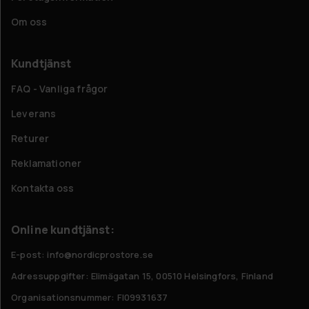
Om oss
Kundtjänst
FAQ - Vanliga frågor
Leverans
Returer
Reklamationer
Kontakta oss
Online kundtjänst:
E-post: info@nordicprostore.se
Adressuppgifter:
Elimägatan 15, 00510 Helsingfors, Finland
Organisationsnummer:
FI09931637