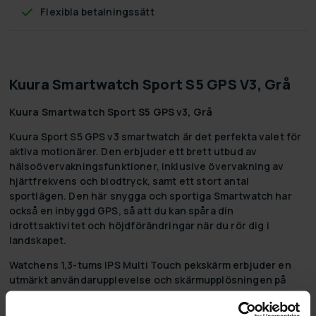
Flexibla betalningssätt
Kuura Smartwatch Sport S5 GPS V3, Grå
Kuura Smartwatch Sport S5 GPS v3, Grå
Kuura Sport S5 GPS v3 smartwatch är det perfekta valet för
aktiva motionärer. Den erbjuder ett brett utbud av
hälsoövervakningsfunktioner, inklusive övervakning av
hjärtfrekvens och blodtryck, samt ett stort antal
sportlägen. Den här snygga och sportiga Smartwatch har
också en inbyggd GPS, så att du kan spåra din
idrottsaktivitet och höjdförändringar när du rör dig i
landskapet.
Watchens 1,3-tums IPS Multi Touch pekskärm erbjuder en
utmärkt användarupplevelse och skärmupplösningen på
240x240 px säkerställer en klar och skarp bild. Smartwatch
kan kopplas ihop med en telefon med operativsystemet