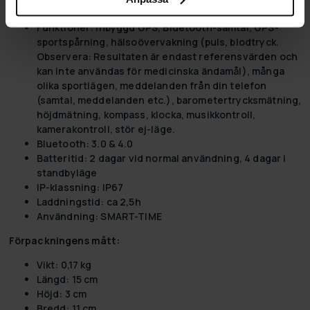
Skärmupplösning: 240x240px
Funktioner: Inbyggd GPS, Bluetooth-samtal, GPS-
sportspårning, hälsoövervakning (puls, blodtryck.
Observera: Resultaten är endast referensvärden och
kan inte användas för medicinska ändamål), många
olika sportlägen, meddelanden från din telefon
(samtal, meddelanden etc.), barometertrycksmätning,
höjdmätning, kompass, klocka, musikkontroll,
kamerakontroll, stör ej-läge.
Bluetooth: 3.0 & 4.0
Batteritid: 2 dagar vid normal användning, 4 dagar i
standbyläge
IP-klassning: IP67
Laddningstid: ca 2,5h
Användning: SMART-TIME
Förpackningens mått:
Vikt: 0,17 kg
Längd: 15 cm
Höjd: 3 cm
Bredd: 11 cm