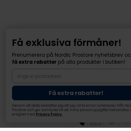
Få exklusiva förmåner!
Prenumerera på Nordic Prostore nyhetsbrev o
få extra rabatter
på alla produkter i butiken!
Få extra rabatter!
Genom att delta bekräftar jag att jag vill ta emot nyhetsbrev från No
Prostore och ger samtycke till att mina personuppgifter behandlas i
enlighet med
Privacy Policy
.