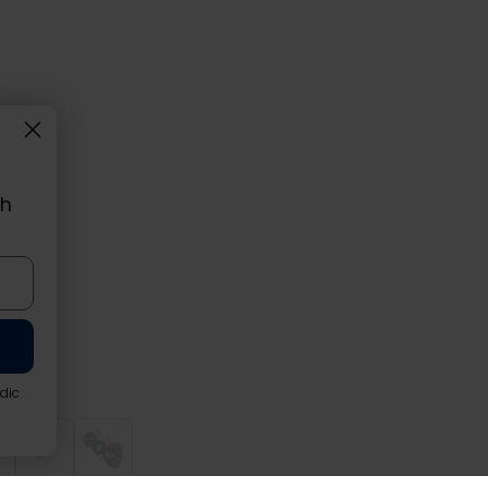
ch
rdic