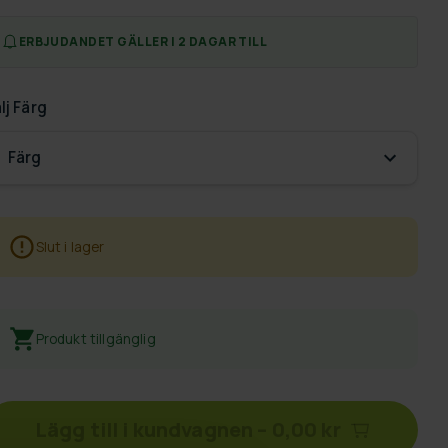
ERBJUDANDET GÄLLER I 2 DAGAR TILL
lj
Färg
Färg
Slut i lager
Produkt tillgänglig
Lägg till i kundvagnen
–
0,00 kr