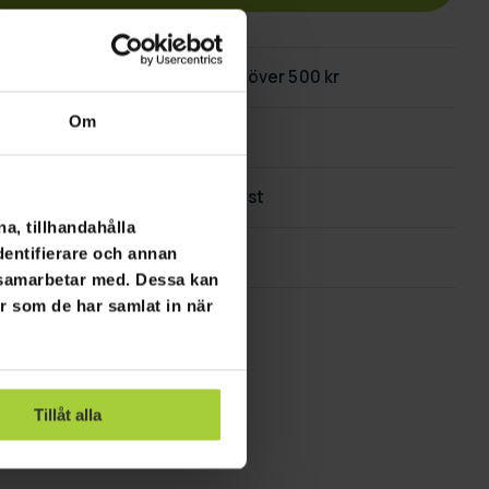
Fri frakt
på beställningar över 500 kr
Om
60 dagars returpolicy
Snabb & pålitlig kundtjänst
a, tillhandahålla
dentifierare och annan
Flexibla betalningssätt
i samarbetar med. Dessa kan
er som de har samlat in när
Tillåt alla