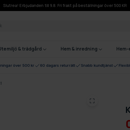
Slutrea! Erbjudanden till 9.8. Fri frakt på beställningar över 500 KR
odukter
Utemiljö & trädgård
Hem & inredning
Hem-e
llningar över 500 kr
60 dagars returrätt
Snabb kundtjänst
Flexi
S1
K