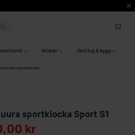
lektronik
Möbler
Verktyg & bygg
bla betalningsmetoder
uura sportklocka Sport S1
0,00 kr