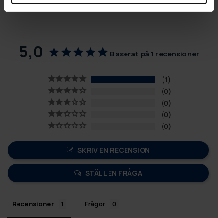
5,0
Baserat på 1 recensioner
1
0
0
0
0
SKRIV EN RECENSION
STÄLL EN FRÅGA
Recensioner
Frågor