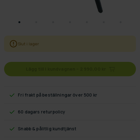
Slut i lager
Lägg till i kundvagnen
–
2 990,00 kr
Fri frakt
på beställningar över 500 kr
60 dagars returpolicy
Snabb & pålitlig kundtjänst