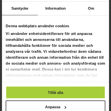
Observera att eldstaden inte bör användas i en miljö med
Samtycke
Information
Om
brandfarliga material (t.ex. en träterrass på en blåsig plats).
Starka vindar som tar upp lågor kan släppa ut gnistor i miljön
och orsaka brandrisk.
Denna webbplats använder cookies
Produktinformation:
Vi använder enhetsidentifierare för att anpassa
Djup 60 cm härd
innehållet och annonserna till användarna,
Stickben
tillhandahålla funktioner för sociala medier och
Färg: Svart
analysera vår trafik. Vi vidarebefordrar även sådana
Material: Stål
identifierare och annan information från din enhet till
Vikt: 12,1 kg
de sociala medier och annons- och analysföretag som
Längd: 600 mm
Höjd: 650 mm
vi samarbetar med. Dessa kan i sin tur kombinera
Bredd: 600 mm
informationen med annan information som du har
tillhandahållit eller som de har samlat in när du har
Förpackningsmått:
använt deras tjänster.
Vikt: 13,5 kg
Tillåt alla
Längd: 650 mm
Höjd: 330 mm
Anpassa
Bredd: 650 mm