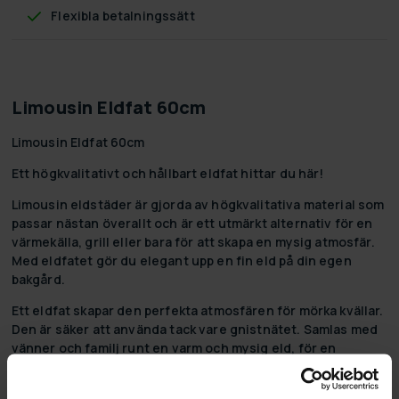
Flexibla betalningssätt
Limousin Eldfat 60cm
Limousin Eldfat 60cm
Ett högkvalitativt och hållbart eldfat hittar du här!
Limousin eldstäder är gjorda av högkvalitativa material som
passar nästan överallt och är ett utmärkt alternativ för en
värmekälla, grill eller bara för att skapa en mysig atmosfär.
Med eldfatet gör du elegant upp en fin eld på din egen
bakgård.
Ett eldfat skapar den perfekta atmosfären för mörka kvällar.
Den är säker att använda tack vare gnistnätet. Samlas med
vänner och familj runt en varm och mysig eld, för en
grillfest eller bara för att njuta av ljuset och värmen som en
eld utomhus skapar.