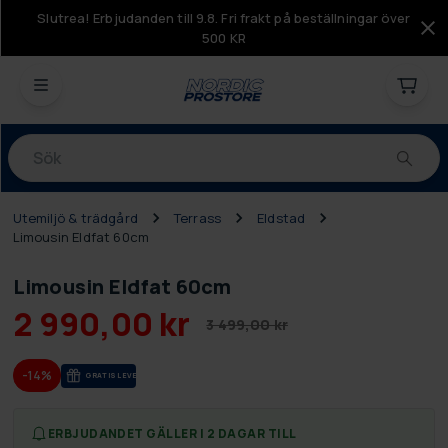
Slutrea! Erbjudanden till 9.8. Fri frakt på beställningar över
500 KR
Produkter
Utemiljö & trädgård
Terrass
Eldstad
Limousin Eldfat 60cm
Limousin Eldfat 60cm
2 990,00 kr
3 499,00 kr
-14%
GRA­TIS LE­VE­RANS
ERBJUDANDET GÄLLER I 2 DAGAR TILL