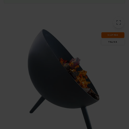
SLUT­REA
TILL 9.8.