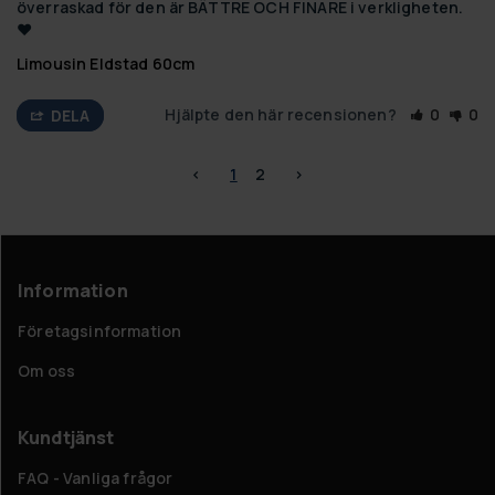
överraskad för den är BÄTTRE OCH FINARE i verkligheten. 
♥️
Limousin Eldstad 60cm
Hjälpte den här recensionen?
0
0
DELA
<
1
2
>
Information
Företagsinformation
Om oss
Kundtjänst
FAQ - Vanliga frågor