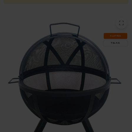
SLUT­REA
TILL 9.8.