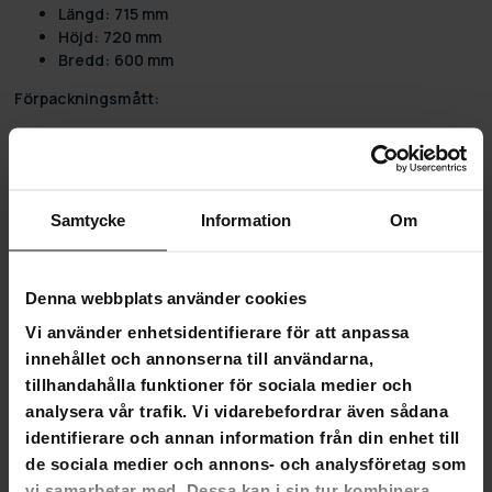
Längd: 715 mm
Höjd: 720 mm
Bredd: 600 mm
Förpackningsmått:
Vikt: 12,6 kg
Längd: 585 mm
Höjd: 380 mm
Bredd: 585 mm
Samtycke
Information
Om
Denna webbplats använder cookies
4,8
Vi använder enhetsidentifierare för att anpassa
Baserat på 8 recensioner
innehållet och annonserna till användarna,
tillhandahålla funktioner för sociala medier och
6
analysera vår trafik. Vi vidarebefordrar även sådana
2
identifierare och annan information från din enhet till
0
de sociala medier och annons- och analysföretag som
0
vi samarbetar med. Dessa kan i sin tur kombinera