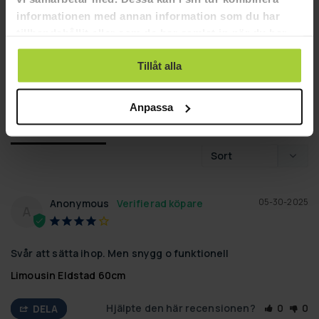
0
informationen med annan information som du har
tillhandahållit eller som de har samlat in när du har
SKRIV EN RECENSION
använt deras tjänster.
Tillåt alla
STÄLL EN FRÅGA
Anpassa
Recensioner
Frågor
05-30-2025
Anonymous
A
Svår att sätta ihop. Men snygg o funktionell
Limousin Eldstad 60cm
Hjälpte den här recensionen?
0
0
DELA