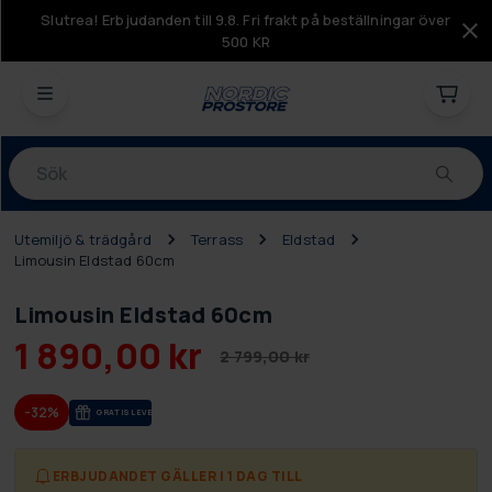
Slutrea! Erbjudanden till 9.8. Fri frakt på beställningar över
500 KR
Produkter
Utemiljö & trädgård
Terrass
Eldstad
Limousin Eldstad 60cm
Limousin Eldstad 60cm
1 890,00 kr
2 799,00 kr
-32%
GRA­TIS LE­VE­RANS
ERBJUDANDET GÄLLER I 1 DAG TILL