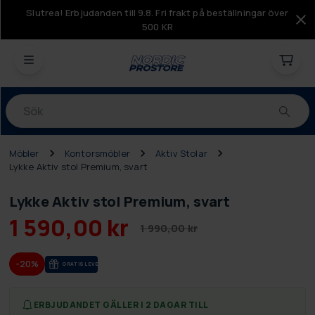
Slutrea! Erbjudanden till 9.8. Fri frakt på beställningar över
500 KR
Produkter
Möbler
Kontorsmöbler
Aktiv Stolar
Lykke Aktiv stol Premium, svart
Lykke Aktiv stol Premium, svart
1 590,00 kr
1 990,00 kr
-20%
GRA­TIS LE­VE­RANS
ERBJUDANDET GÄLLER I 2 DAGAR TILL