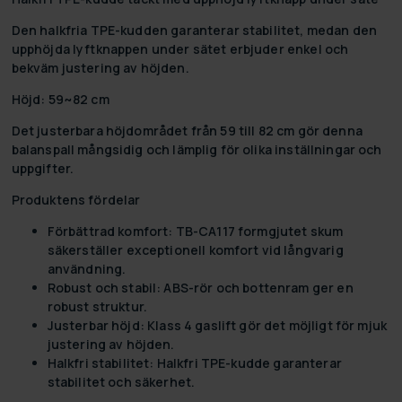
Den halkfria TPE-kudden garanterar stabilitet, medan den
upphöjda lyftknappen under sätet erbjuder enkel och
bekväm justering av höjden.
Höjd: 59~82 cm
Det justerbara höjdområdet från 59 till 82 cm gör denna
balanspall mångsidig och lämplig för olika inställningar och
uppgifter.
Produktens fördelar
Förbättrad komfort:
TB-CA117 formgjutet skum
säkerställer exceptionell komfort vid långvarig
användning.
Robust och stabil:
ABS-rör och bottenram ger en
robust struktur.
Justerbar höjd:
Klass 4 gaslift gör det möjligt för mjuk
justering av höjden.
Halkfri stabilitet:
Halkfri TPE-kudde garanterar
stabilitet och säkerhet.