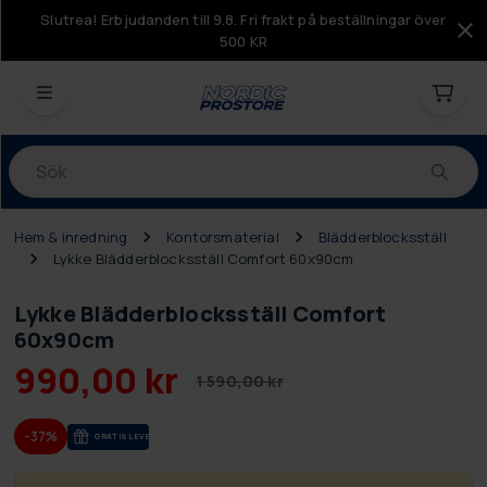
Slutrea! Erbjudanden till 9.8. Fri frakt på beställningar över
500 KR
Produkter
Hem & inredning
Kontorsmaterial
Blädderblocksställ
Lykke Blädderblocksställ Comfort 60x90cm
Lykke Blädderblocksställ Comfort
60x90cm
990,00 kr
1 590,00 kr
-37%
GRA­TIS LE­VE­RANS