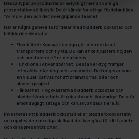
Dessa typer av produkter är betydligt mer än vanliga
presentationstillbehör. De är kända för att ge fördelar både
för individen och det övergripande teamet.
Här är några generella fördelar med blädderblocksställ och
blädderblocksstativ:
Flexibilitet:
Kompakt design gör dem enkla att
transportera och flytta. Du kan enkelt justera höjden
och positionen efter dina behov.
Funktionell Användbarhet:
Dessa verktyg främjar
interaktiv inlärning och samarbete. De fungerar som
en visuell canvas för att brainstorma idéer och
planera projekt.
Hållbarhet:
Högkvalitativa blädderblocksställ och
blädderblocksstativ är robusta och långvariga. De står
emot dagligt slitage och kan användas i flera år.
Investera i ett blädderblocksställ eller blädderblocksstativ
och upplev den otroliga skillnad det kan göra för ditt arbete
och dina presentationer.