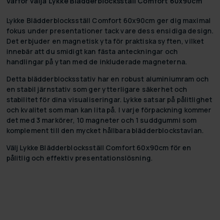
Varför välja Lykke Blädderblocksställ Comfort 60x90cm
Lykke Blädderblocksställ Comfort 60x90cm ger dig maximal
fokus under presentationer tack vare dess ensidiga design.
Det erbjuder en magnetisk yta för praktiska syften, vilket
innebär att du smidigt kan fästa anteckningar och
handlingar på ytan med de inkluderade magneterna.
Detta blädderblocksstativ har en robust aluminiumram och
en stabil järnstativ som ger ytterligare säkerhet och
stabilitet för dina visualiseringar. Lykke satsar på pålitlighet
och kvalitet som man kan lita på. I varje förpackning kommer
det med 3 markörer, 10 magneter och 1 suddgummi som
komplement till den mycket hållbara blädderblockstavlan.
Välj Lykke Blädderblocksställ Comfort 60x90cm för en
pålitlig och effektiv presentationslösning.