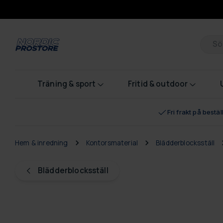
Pr
Träning & sport
Fritid & outdoor
Fri frakt på bestä
Hem & inredning
Kontorsmaterial
Blädderblocksställ
Blädderblocksställ