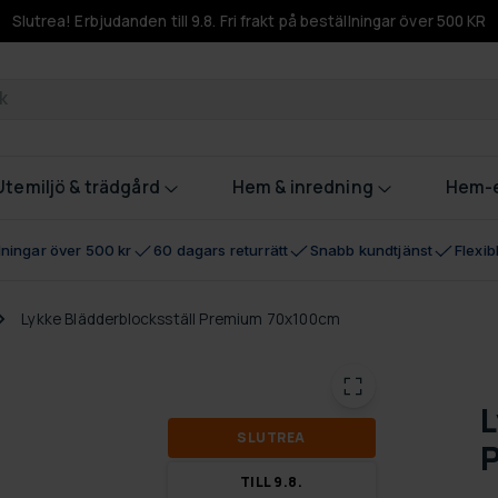
Slutrea! Erbjudanden till 9.8. Fri frakt på beställningar över 500 KR
odukter
Utemiljö & trädgård
Hem & inredning
Hem-e
llningar över 500 kr
60 dagars returrätt
Snabb kundtjänst
Flexi
Lykke Blädderblocksställ Premium 70x100cm
L
SLUT­REA
TILL 9.8.