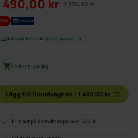
1 490,00 kr
1 990,00 kr
-25%
GRA­TIS LE­VE­RANS
ERBJUDANDET GÄLLER I 2 DAGAR TILL
Produkt tillgänglig
Lägg till i kundvagnen
–
1 490,00 kr
Fri frakt
på beställningar över 500 kr