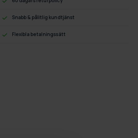
60 dagars returpolicy
Snabb & pålitlig kundtjänst
Flexibla betalningssätt