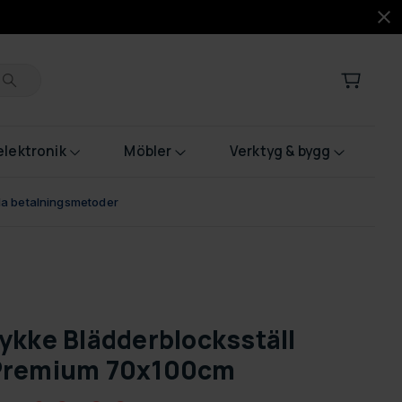
lektronik
Möbler
Verktyg & bygg
bla betalningsmetoder
ykke Blädderblocksställ
Premium 70x100cm