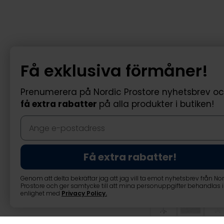
Få exklusiva förmåner!
Prenumerera på Nordic Prostore nyhetsbrev o
få extra rabatter
på alla produkter i butiken!
Få extra rabatter!
Genom att delta bekräftar jag att jag vill ta emot nyhetsbrev från No
Prostore och ger samtycke till att mina personuppgifter behandlas i
enlighet med
Privacy Policy
.