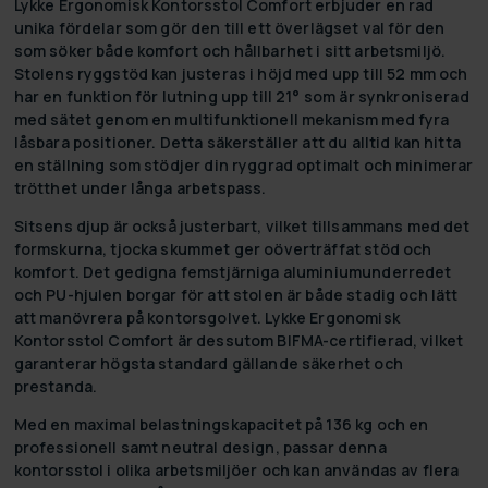
Lykke Ergonomisk Kontorsstol Comfort erbjuder en rad
unika fördelar som gör den till ett överlägset val för den
som söker både komfort och hållbarhet i sitt arbetsmiljö.
Stolens ryggstöd kan justeras i höjd med upp till 52 mm och
har en funktion för lutning upp till 21° som är synkroniserad
med sätet genom en multifunktionell mekanism med fyra
låsbara positioner. Detta säkerställer att du alltid kan hitta
en ställning som stödjer din ryggrad optimalt och minimerar
trötthet under långa arbetspass.
Sitsens djup är också justerbart, vilket tillsammans med det
formskurna, tjocka skummet ger oöverträffat stöd och
komfort. Det gedigna femstjärniga aluminiumunderredet
och PU-hjulen borgar för att stolen är både stadig och lätt
att manövrera på kontorsgolvet. Lykke Ergonomisk
Kontorsstol Comfort är dessutom BIFMA-certifierad, vilket
garanterar högsta standard gällande säkerhet och
prestanda.
Med en maximal belastningskapacitet på 136 kg och en
professionell samt neutral design, passar denna
kontorsstol i olika arbetsmiljöer och kan användas av flera