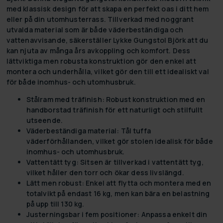
med klassisk design för att skapa en perfekt oas i ditt hem
eller på din utomhusterrass. Tillverkad med noggrant
utvalda material som är både väderbeständiga och
vattenavvisande, säkerställer Lykke Gungstol Björk att du
kan njuta av många års avkoppling och komfort. Dess
lättviktiga men robusta konstruktion gör den enkel att
montera och underhålla, vilket gör den till ett idealiskt val
för både inomhus- och utomhusbruk.
Stålram med träfinish:
Robust konstruktion med en
handborstad träfinish för ett naturligt och stilfullt
utseende.
Väderbeständiga material:
Tål tuffa
väderförhållanden, vilket gör stolen idealisk för både
inomhus- och utomhusbruk.
Vattentätt tyg:
Sitsen är tillverkad i vattentätt tyg,
vilket håller den torr och ökar dess livslängd.
Lätt men robust:
Enkel att flytta och montera med en
totalvikt på endast 16 kg, men kan bära en belastning
på upp till 130 kg.
Justerningsbar i fem positioner:
Anpassa enkelt din