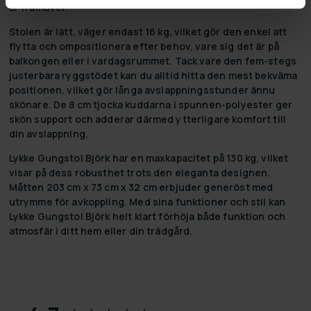
år framöver.
Stolen är lätt, väger endast 16 kg, vilket gör den enkel att
flytta och ompositionera efter behov, vare sig det är på
balkongen eller i vardagsrummet. Tack vare den fem-stegs
justerbara ryggstödet kan du alltid hitta den mest bekväma
positionen, vilket gör långa avslappningsstunder ännu
skönare. De 8 cm tjocka kuddarna i spunnen-polyester ger
skön support och adderar därmed ytterligare komfort till
din avslappning.
Lykke Gungstol Björk har en maxkapacitet på 130 kg, vilket
visar på dess robusthet trots den eleganta designen.
Måtten 203 cm x 73 cm x 32 cm erbjuder generöst med
utrymme för avkoppling. Med sina funktioner och stil kan
Lykke Gungstol Björk helt klart förhöja både funktion och
atmosfär i ditt hem eller din trädgård.