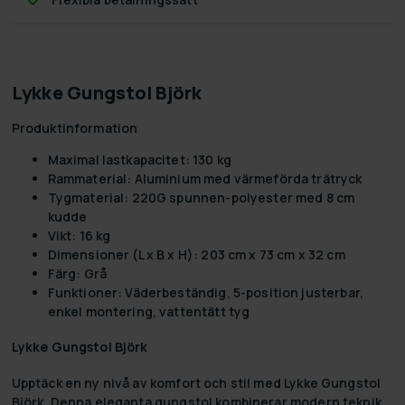
Lykke Gungstol Björk
Produktinformation
Maximal lastkapacitet: 130 kg
Rammaterial: Aluminium med värmeförda trätryck
Tygmaterial: 220G spunnen-polyester med 8 cm
kudde
Vikt: 16 kg
Dimensioner (L x B x H): 203 cm x 73 cm x 32 cm
Färg: Grå
Funktioner: Väderbeständig, 5-position justerbar,
enkel montering, vattentätt tyg
Lykke Gungstol Björk
Upptäck en ny nivå av komfort och stil med
Lykke Gungstol
Björk
. Denna eleganta gungstol kombinerar modern teknik