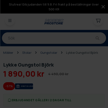
Slutrea! Erbjudanden till 9.8. Fri frakt på beställningar över
500 KR
Produkter
Möbler
Stolar
Gungstolar
Lykke Gungstol Björk
Lykke Gungstol Björk
1 890,00 kr
4 490,00 kr
-57%
GRA­TIS LE­VE­RANS
ERBJUDANDET GÄLLER I 2 DAGAR TILL