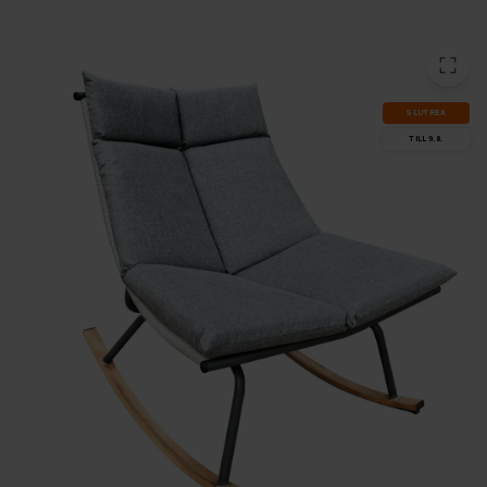
SLUT­REA
TILL 9.8.