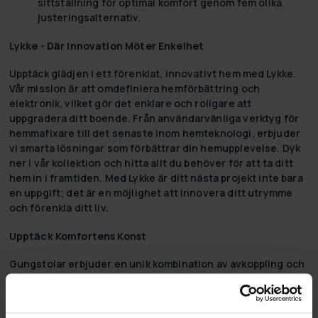
sittställning för optimal komfort genom fem olika
justeringsalternativ.
Lykke - Där Innovation Möter Enkelhet
Upptäck glädjen i ett förenklat, innovativt hem med Lykke.
Vår mission är att omdefiniera hemförbättring och
elektronik, vilket gör det enklare och roligare att
uppgradera ditt boende. Från användarvänliga verktyg för
hemmafixare till det senaste inom hemteknologi, erbjuder
vi smarta lösningar som förbättrar din hemupplevelse. Dyk
ner i vår kollektion och hitta allt du behöver för att ta ditt
hem in i framtiden. Med Lykke är ditt nästa projekt inte bara
en uppgift; det är en möjlighet att innovera ditt utrymme
och förenkla ditt liv.
Upptäck Komfortens Konst
Gungstolar erbjuder en unik kombination av avkoppling och
estetik, perfekt anpassade för både inomhus- och
utomhusbruk. Denna typ av möbel har länge varit omtyckt
för sin förmåga att skapa en oas av lugn i vilket rum som