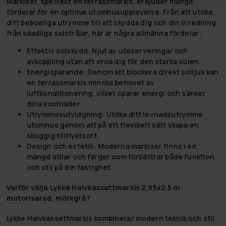
Markiser, speciellt en terrassmarkis, erbjuder många
fördelar för en optimal utomhusupplevelse. Från att utöka
ditt beboeliga utrymme till att skydda dig och din inredning
från skadliga solstrålar, här är några allmänna fördelar:
Effektiv solskydd:
Njut av uteserveringar och
avkoppling utan att oroa dig för den starka solen.
Energisparande:
Genom att blockera direkt solljus kan
en terrassmarkis minska behovet av
luftkonditionering, vilket sparar energi och sänker
dina kostnader.
Utrymmesutvidgning:
Utöka ditt levnadsutrymme
utomhus genom att på ett flexibelt sätt skapa en
skuggig tillflyktsort.
Design och estetik:
Moderna markiser finns i en
mängd stilar och färger som förbättrar både funktion
och stil på din fastighet.
Varför välja Lykke Halvkassettmarkis 2,95x2,5 m
motoriserad, mörkgrå?
Lykke Halvkassettmarkis kombinerar modern teknik och stil