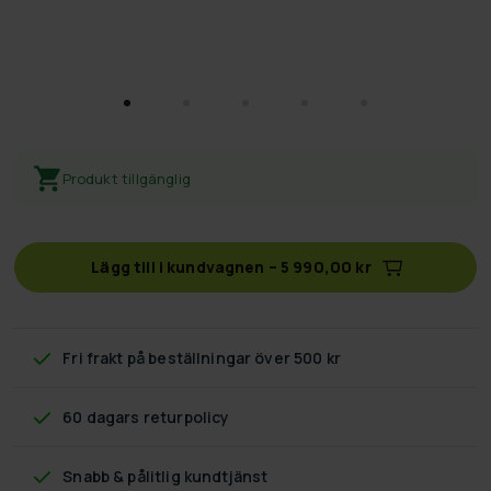
Produkt tillgänglig
Lägg till i kundvagnen
–
5 990,00 kr
Fri frakt
på beställningar över 500 kr
60 dagars returpolicy
Snabb & pålitlig kundtjänst