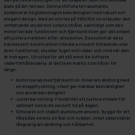
plats på din terrass. Denna stilfulla terrassmarkis
kombinerar högteknologisk bekvämlighet med robust och
elegant design. Med en storlek på 395x300 cm erbjuder den
omfattande skydd mot solens strålar, samtidigt som den
motoriserade funktionen och fjärrkontrollen gör det enkelt
att justera markisen efter dina behov. Dessutom är dess
halvkassett-konstruktion inte bara visuellt tilltalande utan
även funktionell, skyddar tyget mot väder och vind när den
är indragen. Utrustad för att stå emot de tuffaste
väderförhållandena, är detta en markis som håller för
länge.
Motoriserad med fjärrkontroll:
Enkel användning med
en knapptryckning, vilket ger märkbar bekvämlighet
och användarvänlighet.
Justerbar lutning:
Flexibilitet att justera vinkeln för
optimalt solskydd oavsett tid på dagen.
Slitstarkt och stabilt aluminiumramverk:
Byggd för att
tåla både solens strålar och oväder, vilket säkerställer
långvarig användning och hållbarhet.