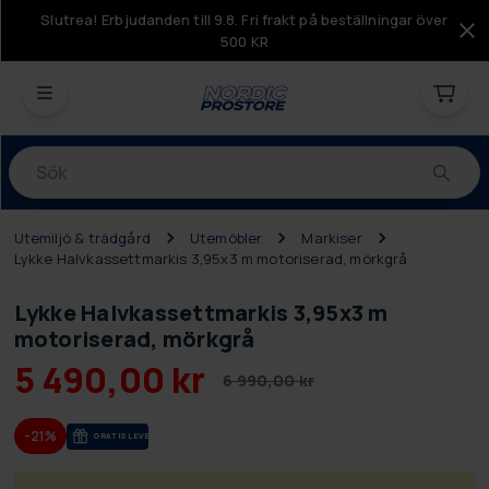
Slutrea! Erbjudanden till 9.8. Fri frakt på beställningar över
500 KR
Produkter
Utemiljö & trädgård
Utemöbler
Markiser
Lykke Halvkassettmarkis 3,95x3 m motoriserad, mörkgrå
Lykke Halvkassettmarkis 3,95x3 m
motoriserad, mörkgrå
5 490,00 kr
6 990,00 kr
-21%
GRA­TIS LE­VE­RANS