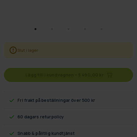
Slut i lager
Lägg till i kundvagnen
–
5 490,00 kr
Fri frakt
på beställningar över 500 kr
60 dagars returpolicy
Snabb & pålitlig kundtjänst