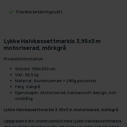
Flexibla betalningssätt
Lykke Halvkassettmarkis 3,95x3 m
motoriserad, mörkgrå
Produktinformation
Storlek: 395x300 cm
Vikt: 36,5 kg
Material: Aluminiumram + 280g polyester
Färg: Kallgrå
Egenskaper: Motoriserad, halvkassett-design, och
vindtålig
Lykke Halvkassettmarkis 3,95x3 m motoriserad, mörkgrå
Uppgradera din utomhusmiljö med
Lykke Halvkassettmarkis
,
den perfekta lösningen för att skapa en skön och skyddad