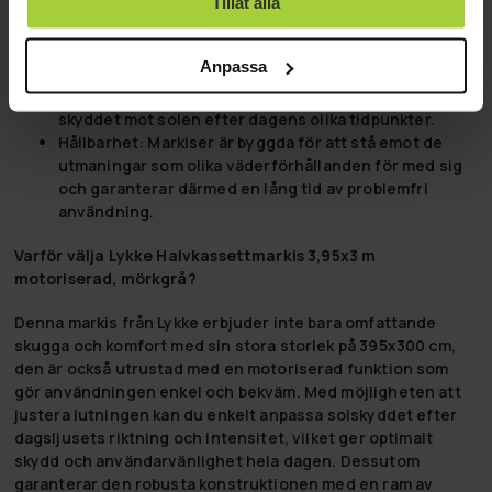
Tillåt alla
erbjuder omfattande skuggområden, vilket gör det
möjligt att njuta av större ytor utomhus även under
de varmaste dagarna.
Anpassa
Anpassningsbar solskydd:
Möjligheten att justera
vinkeln på din markis innebär att du kan optimera
skyddet mot solen efter dagens olika tidpunkter.
Hållbarhet:
Markiser är byggda för att stå emot de
utmaningar som olika väderförhållanden för med sig
och garanterar därmed en lång tid av problemfri
användning.
Varför välja Lykke Halvkassettmarkis 3,95x3 m
motoriserad, mörkgrå?
Denna markis från Lykke erbjuder inte bara omfattande
skugga och komfort med sin stora storlek på 395x300 cm,
den är också utrustad med en motoriserad funktion som
gör användningen enkel och bekväm. Med möjligheten att
justera lutningen kan du enkelt anpassa solskyddet efter
dagsljusets riktning och intensitet, vilket ger optimalt
skydd och användarvänlighet hela dagen. Dessutom
garanterar den robusta konstruktionen med en ram av