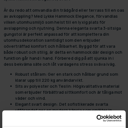
Är du redo att omvandla din trädgård eller terrass till en oas
av avkoppling? Med
Lykke Hammock Elegance
, förvandlas
vilken utomhusmiljö som helst till en lyxig plats för
avslappning och njutning. Denna eleganta svarta 3-sitsiga
gungstol är perfekt anpassad för att komplettera din
utomhusdekoration samtidigt som den erbjuder
oöverträffad komfort och hållbarhet. Byggd för att vara
både robust och stilig, är detta en hammock där design och
funktion går hand i hand. Förbered dig på att sjunka in i
dess bekväma säte och låt vardagens stress sväva iväg.
Robust stålram:
Ger en stark och hållbar grund som
klarar upp till 220 kg användarvikt.
Sits av polyester och Teslin:
Högkvalitativa material
som erbjuder förbättrad sittkomfort och är tåliga mot
väder och vind.
Elegant svart design:
Det sofistikerade svarta
utförandet ger en modern känsla som smälter in
perfekt i alla utomhusmiljöer.
Perfekt för flera miljöer:
Idealisk för användning i