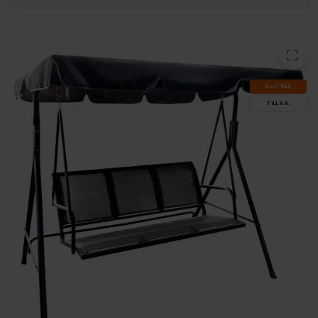
SLUT­REA
TILL 9.8.