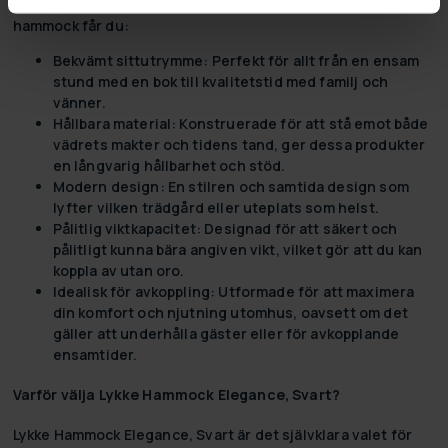
förvandlar din utomhusmiljö. När du investerar i en
hammock får du:
Bekvämt sittutrymme:
Perfekt för allt från en ensam
stund med en bok till kvalitetstid med familj och
vänner.
Hållbara material:
Konstruerade för att stå emot både
vädrets makter och tidens tand, ger dessa produkter
en långvarig hållbarhet och stöd.
Modern design:
En stilren och samtida design som
lyfter vilken trädgård eller uteplats som helst.
Pålitlig viktkapacitet:
Designad för att säkert och
pålitligt kunna bära angiven vikt, vilket gör att du kan
koppla av utan oro.
Idealisk för avkoppling:
Utformade för att maximera
din komfort och njutning utomhus, oavsett om det
gäller att underhålla gäster eller för avkopplande
ensamtider.
Varför välja Lykke Hammock Elegance, Svart?
Lykke Hammock Elegance, Svart är det självklara valet för