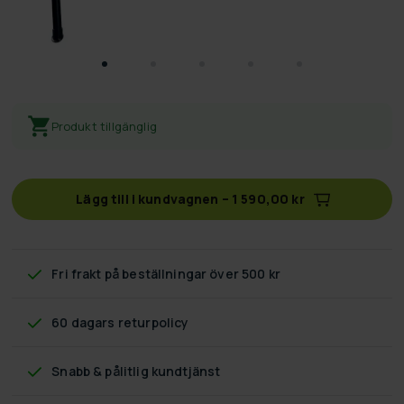
Produkt tillgänglig
Lägg till i kundvagnen
–
1 590,00 kr
Fri frakt
på beställningar över 500 kr
60 dagars returpolicy
Snabb & pålitlig kundtjänst