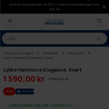
Slutrea! Erbjudanden till 9.8. Fri frakt på beställningar över
500 KR
Produkter
Utemiljö & trädgård
Utemöbler
Hammocks
Lykke Hammock Elegance, Svart
Lykke Hammock Elegance, Svart
1 590,00 kr
3 990,00 kr
-60%
GRA­TIS LE­VE­RANS
ERBJUDANDET GÄLLER I 3 DAGAR TILL