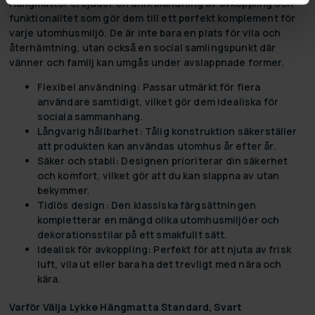
Hängmattor erbjuder en unik blandning av avkoppling och
funktionalitet som gör dem till ett perfekt komplement för
varje utomhusmiljö. De är inte bara en plats för vila och
återhämtning, utan också en social samlingspunkt där
vänner och familj kan umgås under avslappnade former.
Flexibel användning:
Passar utmärkt för flera
användare samtidigt, vilket gör dem idealiska för
sociala sammanhang.
Långvarig hållbarhet:
Tålig konstruktion säkerställer
att produkten kan användas utomhus år efter år.
Säker och stabil:
Designen prioriterar din säkerhet
och komfort, vilket gör att du kan slappna av utan
bekymmer.
Tidlös design:
Den klassiska färgsättningen
kompletterar en mängd olika utomhusmiljöer och
dekorationsstilar på ett smakfullt sätt.
Idealisk för avkoppling:
Perfekt för att njuta av frisk
luft, vila ut eller bara ha det trevligt med nära och
kära.
Varför Välja Lykke Hängmatta Standard, Svart