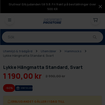
Slutrea! Erbjudanden till 9.8. Fri frakt på beställningar över
500 KR
Produkter
Utemiljö & trädgård
Utemöbler
Hammocks
Lykke Hängmatta Standard, Svart
Lykke Hängmatta Standard, Svart
1 190,00 kr
2 990,00 kr
-60%
GRA­TIS LE­VE­RANS
ERBJUDANDET GÄLLER I 1 DAG TILL