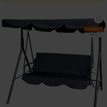
SLUT­REA
TILL 9.8.