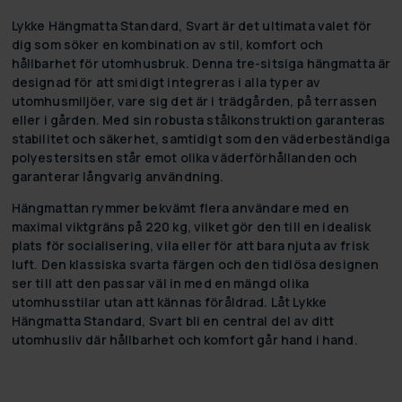
Lykke Hängmatta Standard, Svart är det ultimata valet för
dig som söker en kombination av stil, komfort och
hållbarhet för utomhusbruk. Denna tre-sitsiga hängmatta är
designad för att smidigt integreras i alla typer av
utomhusmiljöer, vare sig det är i trädgården, på terrassen
eller i gården. Med sin robusta stålkonstruktion garanteras
stabilitet och säkerhet, samtidigt som den väderbeständiga
polyestersitsen står emot olika väderförhållanden och
garanterar långvarig användning.
Hängmattan rymmer bekvämt flera användare med en
maximal viktgräns på 220 kg, vilket gör den till en idealisk
plats för socialisering, vila eller för att bara njuta av frisk
luft. Den klassiska svarta färgen och den tidlösa designen
ser till att den passar väl in med en mängd olika
utomhusstilar utan att kännas föråldrad. Låt Lykke
Hängmatta Standard, Svart bli en central del av ditt
utomhusliv där hållbarhet och komfort går hand i hand.