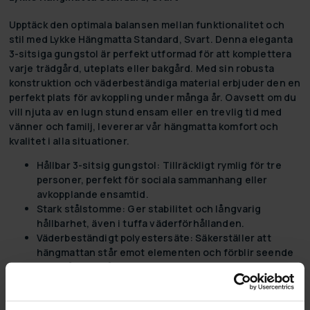
Upptäck den optimala balansen mellan funktionalitet och
stil med
Lykke Hängmatta Standard, Svart
. Denna eleganta
3-sitsiga gungstol är perfekt utformad för att komplettera
varje trädgård, uteplats eller bakgård. Med sin robusta
konstruktion och väderbeständiga material erbjuder den en
perfekt plats för avkoppling under många år. Oavsett om du
vill njuta av en lugn stund ensam eller en trevlig tid med
vänner och familj, levererar vår hängmatta komfort och
kvalitet i alla situationer.
Hållbar 3-sitsig gungstol:
Tillräckligt rymlig för tre
personer, perfekt för sociala sammanhang eller
avkopplande ensamtid.
Stark stålstomme:
Ger stabilitet och långvarig
hållbarhet, även i tuffa väderförhållanden.
Väderbeständigt polyestersäte:
Säkerställer att
hängmattan står emot elementen och förblir seende
bra ut år efter år.
Designad för utomhusbruk:
Idealisk för alla
utomhusmiljöer, från trädgårdar till uteplatser.