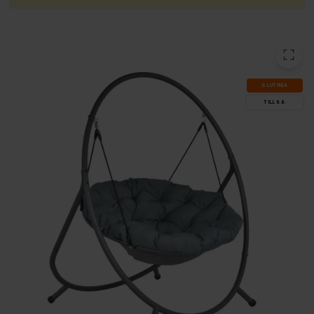
SLUT­REA
TILL 9.8.