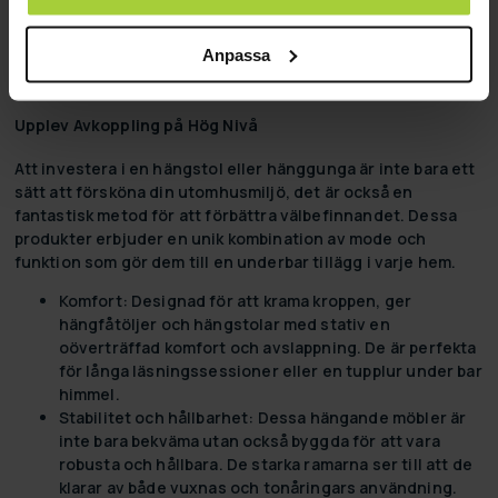
ner i vår kollektion och hitta allt du behöver för att ta ditt
hem in i framtiden. Med Lykke är ditt nästa projekt inte bara
Anpassa
en uppgift; det är en möjlighet att innovera ditt utrymme
och förenkla ditt liv.
Upplev Avkoppling på Hög Nivå
Att investera i en hängstol eller hänggunga är inte bara ett
sätt att försköna din utomhusmiljö, det är också en
fantastisk metod för att förbättra välbefinnandet. Dessa
produkter erbjuder en unik kombination av mode och
funktion som gör dem till en underbar tillägg i varje hem.
Komfort:
Designad för att krama kroppen, ger
hängfåtöljer och hängstolar med stativ en
oöverträffad komfort och avslappning. De är perfekta
för långa läsningssessioner eller en tupplur under bar
himmel.
Stabilitet och hållbarhet:
Dessa hängande möbler är
inte bara bekväma utan också byggda för att vara
robusta och hållbara. De starka ramarna ser till att de
klarar av både vuxnas och tonåringars användning.