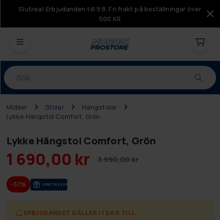
Slutrea! Erbjudanden till 9.8. Fri frakt på beställningar över
500 KR
Produkter
Möbler
Stolar
Hängstolar
Lykke Hängstol Comfort, Grön
Lykke Hängstol Comfort, Grön
1 690,00 kr
3 990,00 kr
-57%
GRA­TIS LE­VE­RANS
ERBJUDANDET GÄLLER I 1 DAG TILL