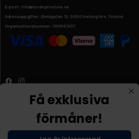
E-post: info@nordicprostore.se
Adressuppgifter:
Elimägatan 15, 00510 Helsingfors, Finland
Organisationsnummer:
FI09931637
Få exklusiva
förmåner!
Kundtjänst
© Nordic Prostore 2026