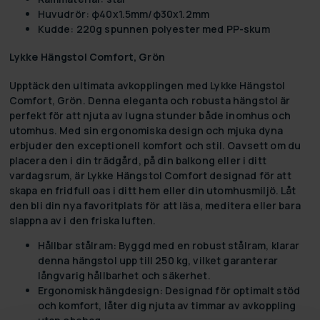
Huvudrör: φ40x1.5mm/φ30x1.2mm
Kudde: 220g spunnen polyester med PP-skum
Lykke Hängstol Comfort, Grön
Upptäck den ultimata avkopplingen med
Lykke Hängstol
Comfort, Grön
. Denna eleganta och robusta hängstol är
perfekt för att njuta av lugna stunder både inomhus och
utomhus. Med sin ergonomiska design och mjuka dyna
erbjuder den exceptionell komfort och stil. Oavsett om du
placera den i din trädgård, på din balkong eller i ditt
vardagsrum, är Lykke Hängstol Comfort designad för att
skapa en fridfull oas i ditt hem eller din utomhusmiljö. Låt
den bli din nya favoritplats för att läsa, meditera eller bara
slappna av i den friska luften.
Hållbar stålram:
Byggd med en robust stålram, klarar
denna hängstol upp till 250 kg, vilket garanterar
långvarig hållbarhet och säkerhet.
Ergonomisk hängdesign:
Designad för optimalt stöd
och komfort, låter dig njuta av timmar av avkoppling