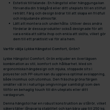
Estetisk tilltalande:
En hängstol eller hänggunga kan
förvandla din trädgård eller ditt uteplats till en stilfull
reträtt. Färg och design bidrar till att skapa en fridfull
och inbjudande atmosfär.
Lätt att montera och underhålla:
Utöver dess andra
fördelar är dessa produkter också designade för att
vara enkla att sätta ihop och enkla att sköta, vilket gör
dem till ett praktiskt val för alla hem.
Varför välja Lykke Hängstol Comfort, Grön?
Lykke Hängstol Comfort, Grön erbjuder en överlägsen
kombination av stil, komfort och hållbarhet. Med sin
ergonomiska hängdesign och mjuka, stoppade sits i
polyester och PP-skum kan du uppleva optimal avslappning,
både inomhus och utomhus. Den fräscha gröna färgen
smälter väl in i naturliga omgivningar samtidigt som den
tillför en behaglig touch till din uteplats eller ditt
vardagsrum.
Denna hängstol har en robust konstruktion av stålrör, vilket
säkerställer långvarig stabilitet och kan bära upp till 250 kg,