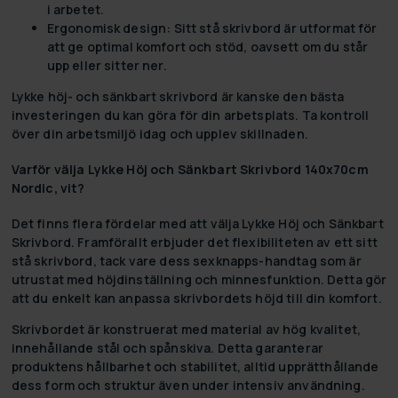
i arbetet.
Ergonomisk design:
Sitt stå skrivbord är utformat för
att ge optimal komfort och stöd, oavsett om du står
upp eller sitter ner.
Lykke höj- och sänkbart skrivbord är kanske den bästa
investeringen du kan göra för din arbetsplats. Ta kontroll
över din arbetsmiljö idag och upplev skillnaden.
Varför välja Lykke Höj och Sänkbart Skrivbord 140x70cm
Nordic, vit?
Det finns flera fördelar med att välja Lykke Höj och Sänkbart
Skrivbord. Framförallt erbjuder det flexibiliteten av ett sitt
stå skrivbord, tack vare dess sexknapps-handtag som är
utrustat med höjdinställning och minnesfunktion. Detta gör
att du enkelt kan anpassa skrivbordets höjd till din komfort.
Skrivbordet är konstruerat med material av hög kvalitet,
innehållande stål och spånskiva. Detta garanterar
produktens hållbarhet och stabilitet, alltid upprätthållande
dess form och struktur även under intensiv användning.