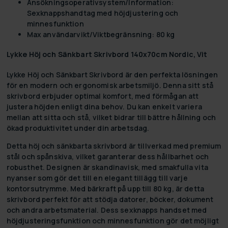
Ansökningsoperativsystem/Information:
Sexknappshandtag med höjdjustering och
minnesfunktion
Max användarvikt/Viktbegränsning: 80 kg
Lykke Höj och Sänkbart Skrivbord 140x70cm Nordic, Vit
Lykke Höj och Sänkbart Skrivbord är den perfekta lösningen
för en modern och ergonomisk arbetsmiljö. Denna sitt stå
skrivbord erbjuder optimal komfort, med förmågan att
justera höjden enligt dina behov. Du kan enkelt variera
mellan att sitta och stå, vilket bidrar till bättre hållning och
ökad produktivitet under din arbetsdag.
Detta höj och sänkbarta skrivbord är tillverkad med premium
stål och spånskiva, vilket garanterar dess hållbarhet och
robusthet. Designen är skandinavisk, med smakfulla vita
nyanser som gör det till en elegant tillägg till varje
kontorsutrymme. Med bärkraft på upp till 80 kg, är detta
skrivbord perfekt för att stödja datorer, böcker, dokument
och andra arbetsmaterial. Dess sexknapps handset med
höjdjusteringsfunktion och minnesfunktion gör det möjligt