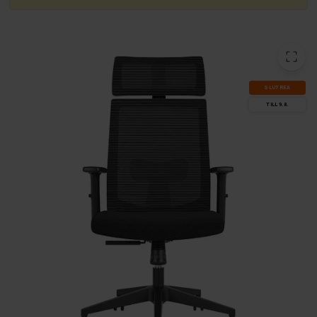
SLUT­REA
TILL 9.8.