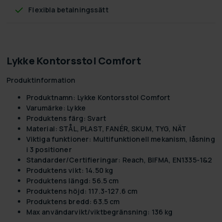
Flexibla betalningssätt
Lykke Kontorsstol Comfort
Produktinformation
Produktnamn:
Lykke Kontorsstol Comfort
Varumärke:
Lykke
Produktens färg:
Svart
Material:
STÅL, PLAST, FANÉR, SKUM, TYG, NÄT
Viktiga funktioner:
Multifunktionell mekanism, låsning
i 3 positioner
Standarder/Certifieringar:
Reach, BIFMA, EN1335-1&2
Produktens vikt:
14.50 kg
Produktens längd:
56.5 cm
Produktens höjd:
117.3-127.6 cm
Produktens bredd:
63.5 cm
Max användarvikt/viktbegränsning:
136 kg