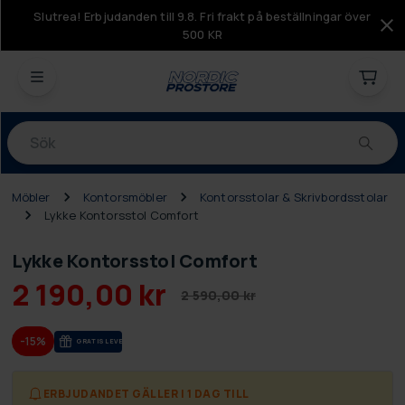
Slutrea! Erbjudanden till 9.8. Fri frakt på beställningar över
500 KR
Produkter
Möbler
Kontorsmöbler
Kontorsstolar & Skrivbordsstolar
Lykke Kontorsstol Comfort
Lykke Kontorsstol Comfort
2 190,00 kr
2 590,00 kr
-15%
GRA­TIS LE­VE­RANS
ERBJUDANDET GÄLLER I 1 DAG TILL