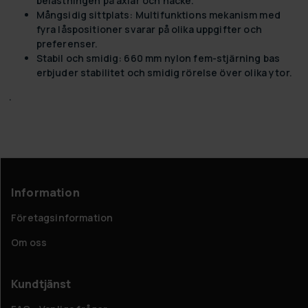
belastningen på axlar och nacke.
Mångsidig sittplats:
Multifunktions mekanism med
fyra låspositioner svarar på olika uppgifter och
preferenser.
Stabil och smidig:
660 mm nylon fem-stjärning bas
erbjuder stabilitet och smidig rörelse över olika ytor.
.
Information
Företagsinformation
Om oss
Kundtjänst