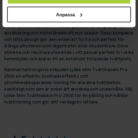
av en separat torktumlare, vilket sparar ytterligare
utrymme och accelererar hela tvättprocessen.
Anpassa
Lykke Mini Tvättmaskin Pro 2500 är konstruerad av hållbara
material som ABS och PP, vilket garanterar långvarig
användning och motståndskraft mot skador. Dess kompakta
och lätta design gör den enkel att flytta och perfekt för
trånga utrymmen som lägenheter eller studentrum. Dess
stilrena och neutrala utseende i vitt passar perfekt in i olika
hemmiljöer och bidrar till en estetiskt tilltalande tvättplats.
Sammanfattningsvis erbjuder Lykke Mini Tvättmaskin Pro
2500 en effektiv, kostnadseffektiv och
utrymmesbesparande lösning för alla dina tvättbehov,
samtidigt som den är enkel att använda och underhålla. Välj
Lykke Mini Tvättmaskin Pro 2500 för en pålitlig och hållbar
tvättlösning som gör ditt vardagsliv lättare.