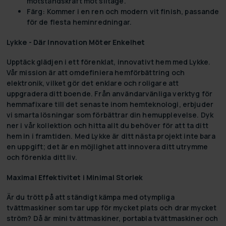
motståndskraft mot slitage.
Färg:
Kommer i en ren och modern vit finish, passande
för de flesta heminredningar.
Lykke - Där Innovation Möter Enkelhet
Upptäck glädjen i ett förenklat, innovativt hem med Lykke.
Vår mission är att omdefiniera hemförbättring och
elektronik, vilket gör det enklare och roligare att
uppgradera ditt boende. Från användarvänliga verktyg för
hemmafixare till det senaste inom hemteknologi, erbjuder
vi smarta lösningar som förbättrar din hemupplevelse. Dyk
ner i vår kollektion och hitta allt du behöver för att ta ditt
hem in i framtiden. Med Lykke är ditt nästa projekt inte bara
en uppgift; det är en möjlighet att innovera ditt utrymme
och förenkla ditt liv.
Maximal Effektivitet i Minimal Storlek
Är du trött på att ständigt kämpa med otympliga
tvättmaskiner som tar upp för mycket plats och drar mycket
ström? Då är mini tvättmaskiner, portabla tvättmaskiner och