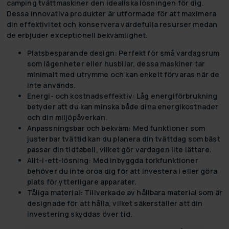
camping tvättmaskiner den idealiska lösningen för dig.
Dessa innovativa produkter är utformade för att maximera
din effektivitet och konservera värdefulla resurser medan
de erbjuder exceptionell bekvämlighet.
Platsbesparande design:
Perfekt för små vardagsrum
som lägenheter eller husbilar, dessa maskiner tar
minimalt med utrymme och kan enkelt förvaras när de
inte används.
Energi- och kostnadseffektiv:
Låg energiförbrukning
betyder att du kan minska både dina energikostnader
och din miljöpåverkan.
Anpassningsbar och bekväm:
Med funktioner som
justerbar tvättid kan du planera din tvättdag som bäst
passar din tidtabell, vilket gör vardagen lite lättare.
Allt-i-ett-lösning:
Med inbyggda torkfunktioner
behöver du inte oroa dig för att investera i eller göra
plats för ytterligare apparater.
Tåliga material:
Tillverkade av hållbara material som är
designade för att hålla, vilket säkerställer att din
investering skyddas över tid.