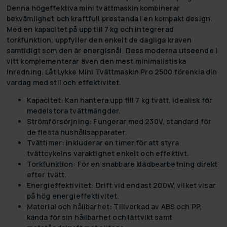
Denna högeffektiva mini tvättmaskin kombinerar
bekvämlighet och kraftfull prestanda i en kompakt design.
Med en kapacitet på upp till 7 kg och integrerad
torkfunktion, uppfyller den enkelt de dagliga kraven
samtidigt som den är energisnål. Dess moderna utseende i
vitt komplementerar även den mest minimalistiska
inredning. Låt Lykke Mini Tvättmaskin Pro 2500 förenkla din
vardag med stil och effektivitet.
Kapacitet:
Kan hantera upp till 7 kg tvätt, idealisk för
medelstora tvättmängder.
Strömförsörjning:
Fungerar med 230V, standard för
de flesta hushållsapparater.
Tvättimer:
Inkluderar en timer för att styra
tvättcykelns varaktighet enkelt och effektivt.
Torkfunktion:
För en snabbare klädbearbetning direkt
efter tvätt.
Energieffektivitet:
Drift vid endast 200W, vilket visar
på hög energieffektivitet.
Material och hållbarhet:
Tillverkad av ABS och PP,
kända för sin hållbarhet och lättvikt samt