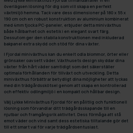
Med Lykke Miniväxthus Fjordal tillhandahåller vi en
överlägsen lösning för dig som vill skapa en perfekt
växtmiljö hemma. Tack vare dess dimensioner på 180 x 55 x
190 cm och en robust konstruktion av aluminium kombinerat
med 4mm tjocka PC-paneler, erbjuder detta miniväxthus
både hållbarhet och estetik i en elegant svart färg.
Dessutom ger den stabila konstruktionen med inkluderad
bakpanel extra skydd och stöd för dina växter.
I Fjordal miniväxthus kan du enkelt odla blommor, örter eller
grönsaker oavsett väder. Växthusets design skyddar dina
växter från hårt väder samtidigt som det säkerställer
optimala förhållanden för tillväxt och utveckling. Detta
miniväxthus förbättrar betydligt dina möjligheter att lyckas
med din trädgårdsskötsel genom att skapa en kontrollerad
och effektiv odlingmiljö i en kompakt och hållbar design.
Välj Lykke Miniväxthus Fjordal för en pålitlig och funktionell
lösning som förvandlar ditt trädgårdsskapande till en
njutbar och framgångsrik aktivitet. Dess förmåga att stå
emot väder och vind samt dess estetiska tilltalande gör det
till ett smart val för varje trädgårdsentusiast.