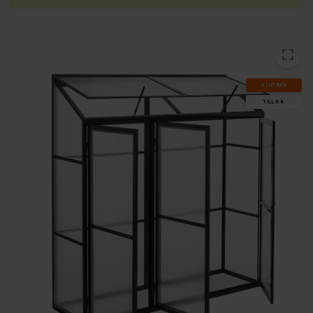
SLUT­REA
TILL 9.8.