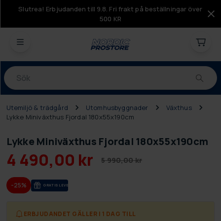
Slutrea! Erbjudanden till 9.8. Fri frakt på beställningar över
500 KR
Produkter
Utemiljö & trädgård
Utomhusbyggnader
Växthus
Lykke Miniväxthus Fjordal 180x55x190cm
Lykke Miniväxthus Fjordal 180x55x190cm
4 490,00 kr
5 990,00 kr
-25%
GRA­TIS LE­VE­RANS
ERBJUDANDET GÄLLER I 1 DAG TILL