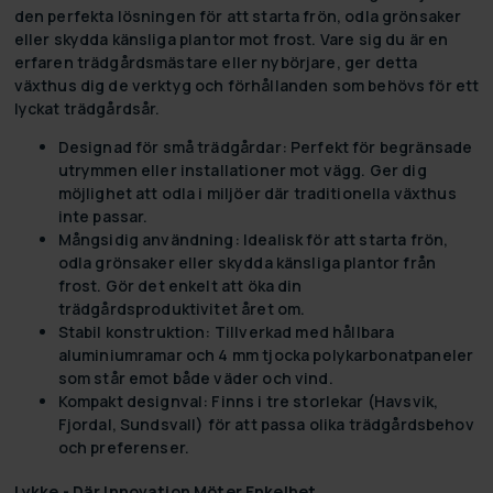
den perfekta lösningen för att starta frön, odla grönsaker
eller skydda känsliga plantor mot frost. Vare sig du är en
erfaren trädgårdsmästare eller nybörjare, ger detta
växthus dig de verktyg och förhållanden som behövs för ett
lyckat trädgårdsår.
Designad för små trädgårdar:
Perfekt för begränsade
utrymmen eller installationer mot vägg. Ger dig
möjlighet att odla i miljöer där traditionella växthus
inte passar.
Mångsidig användning:
Idealisk för att starta frön,
odla grönsaker eller skydda känsliga plantor från
frost. Gör det enkelt att öka din
trädgårdsproduktivitet året om.
Stabil konstruktion:
Tillverkad med hållbara
aluminiumramar och 4 mm tjocka polykarbonatpaneler
som står emot både väder och vind.
Kompakt designval:
Finns i tre storlekar (Havsvik,
Fjordal, Sundsvall) för att passa olika trädgårdsbehov
och preferenser.
Lykke - Där Innovation Möter Enkelhet