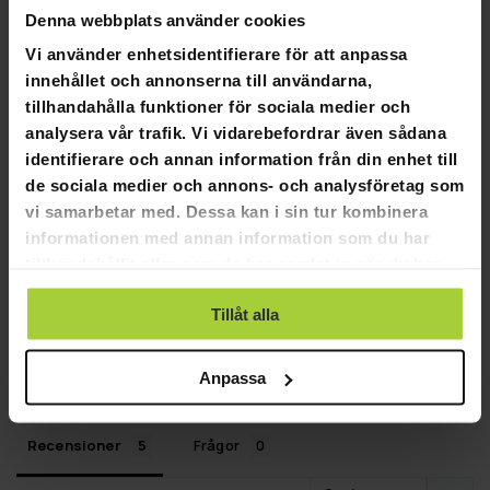
Denna webbplats använder cookies
Vi använder enhetsidentifierare för att anpassa
innehållet och annonserna till användarna,
4,6
Baserat på 5 recensioner
tillhandahålla funktioner för sociala medier och
analysera vår trafik. Vi vidarebefordrar även sådana
identifierare och annan information från din enhet till
3
de sociala medier och annons- och analysföretag som
2
vi samarbetar med. Dessa kan i sin tur kombinera
0
informationen med annan information som du har
0
tillhandahållit eller som de har samlat in när du har
0
använt deras tjänster.
Tillåt alla
SKRIV EN RECENSION
STÄLL EN FRÅGA
Anpassa
Recensioner
Frågor