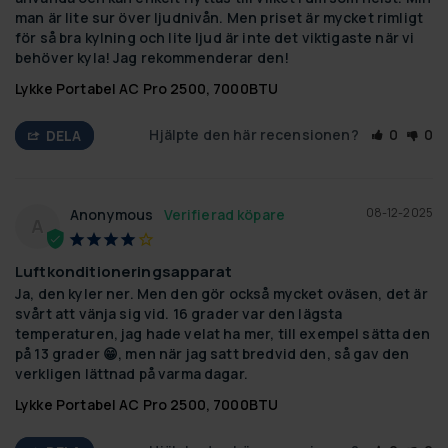
man är lite sur över ljudnivån. Men priset är mycket rimligt 
för så bra kylning och lite ljud är inte det viktigaste när vi 
behöver kyla! Jag rekommenderar den!
Lykke Portabel AC Pro 2500, 7000BTU
Hjälpte den här recensionen?
0
0
DELA
08-12-2025
Anonymous
A
Luftkonditioneringsapparat
Ja, den kyler ner. Men den gör också mycket oväsen, det är 
svårt att vänja sig vid. 16 grader var den lägsta 
temperaturen, jag hade velat ha mer, till exempel sätta den 
på 13 grader 😁, men när jag satt bredvid den, så gav den 
verkligen lättnad på varma dagar.
Lykke Portabel AC Pro 2500, 7000BTU