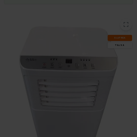
SLUT­REA
TILL 9.8.