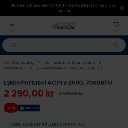
Slutrea! Erbjudanden till 9.8. Fri frakt på beställningar över
500 KR
Produkter
Hem & inredning
Inomhusklimat & ventilation
Portabel AC
Lykke Portabel AC Pro 2500, 7000BTU
Lykke Portabel AC Pro 2500, 7000BTU
2 290,00 kr
4 490,00 kr
-49%
GRA­TIS LE­VE­RANS
ERBJUDANDET GÄLLER I 2 DAGAR TILL