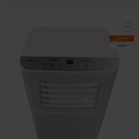
SLUT­REA
TILL 9.8.