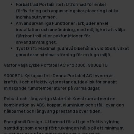
Förbättrad Portabilitet:
Utformad för enkel
förflyttning och anpassningsbar placering i olika
inomhusutrymmen.
Användarvänliga Funktioner:
Erbjuder enkel
installation och användning, med möjlighet att välja
fjärrkontroll eller pekfunktioner för
användarvänlighet.
Tyst Drift:
Maximal ljudnivå bibehållen vid 65dB, vilket
garanterar minimal störning för en lugn miljö.
Varför välja Lykke Portabel AC Pro 3000, 9000BTU
9000BTU Kylkapacitet:
Denna Portabel AC levererar
kraftfull och effektiv kylprestanda, idealisk för snabbt
minskande rumstemperaturer på varma dagar.
Robust och Långvariga Material:
Konstruerad med en
kombination av ABS, koppar, aluminium och stål, lovar den
hållbarhet och långvarig prestanda över tiden.
Energisnål Design:
Utformad för att ge effektiv kylning
samtidigt som energiförbrukningen hålls på ett minimum,