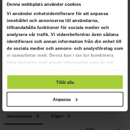
Denna webbplats använder cookies
Vi använder enhetsidentifierare för att anpassa
innehållet och annonserna till användarna,
4,4
Baserat på 5 recensioner
tillhandahålla funktioner för sociala medier och
analysera vår trafik. Vi vidarebefordrar även sådana
identifierare och annan information från din enhet till
3
de sociala medier och annons- och analysföretag som
1
vi samarbetar med. Dessa kan i sin tur kombinera
1
informationen med annan information som du har
0
tillhandahållit eller som de har samlat in när du har
0
använt deras tjänster.
Tillåt alla
SKRIV EN RECENSION
STÄLL EN FRÅGA
Anpassa
Recensioner
Frågor