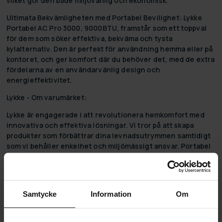
vilket gör den både miljövänlig och ekonomisk.
Ultimata Bekvämligheten med Portabel Bevilighet:
Lykke
Portabel AC Pro 3000, 9000BTU, framstår som ett toppval
för dem som söker effektiva, bekväma och tysta
kylalternativ. Den är perfekt för användning hemma eller på
kontoret, och ger komfort där du behöver det, med de extra
fördelarna av en användarvänlig design och
energieffektivitet.
Lykke - Om varumärket:
Lykke är engagerade i att revolutionera hemkomfort med
innovativa och effektiva lösningar. Vi tror på att skapa
produkter som förbättrar dina levnadsutrymmen samtidigt
som vi behåller enkelhet och miljömässigt ansvar. Portabel
AC Pro 3000, 9000BTU, påkänslar vår engagemang för att
leverera överlägsen kvalitet, användarvänlig design och
hållbarhet. Vårt mål är att göra ditt liv mer bekvämt och
bekvämt, en innovativ produkt i taget.
Samtycke
Information
Om
".