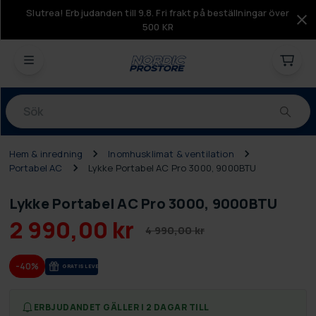
Slutrea! Erbjudanden till 9.8. Fri frakt på beställningar över
500 KR
Produkter
Hem & inredning
Inomhusklimat & ventilation
Portabel AC
Lykke Portabel AC Pro 3000, 9000BTU
Lykke Portabel AC Pro 3000, 9000BTU
2 990,00 kr
4 990,00 kr
-40%
GRA­TIS LE­VE­RANS
ERBJUDANDET GÄLLER I 2 DAGAR TILL