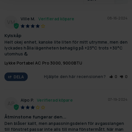
08-16-2024
Ville M.
VM
Kylskåp
Helt okej enhet, kanske lite liten för mitt utrymme, men den 
lyckades hålla lägenheten behaglig på +23°C trots +30°C 
utomhus 💪
Lykke Portabel AC Pro 3000, 9000BTU
Hjälpte den här recensionen?
0
0
DELA
07-19-2024
Alpo P.
AP
Åtminstone fungerar den...
Den blåser kallt, men anpassningsdelen för avgasslangen 
till fönstret passar inte alls till mina fönstermått. När man 