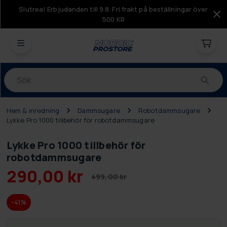
Slutrea! Erbjudanden till 9.8. Fri frakt på beställningar över
500 KR
Produkter
Hem & inredning
Dammsugare
Robotdammsugare
Lykke Pro 1000 tillbehör för robotdammsugare
Lykke Pro 1000 tillbehör för
robotdammsugare
290,00 kr
499,00 kr
-41%