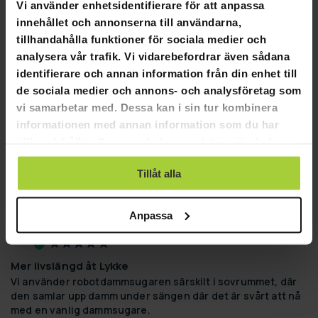
Vi använder enhetsidentifierare för att anpassa
innehållet och annonserna till användarna,
tillhandahålla funktioner för sociala medier och
analysera vår trafik. Vi vidarebefordrar även sådana
08-28-2023
Anonymous
A
identifierare och annan information från din enhet till
de sociala medier och annons- och analysföretag som
Bra, motsvarade förväntningarna
vi samarbetar med. Dessa kan i sin tur kombinera
Bra att ett sådant tillbehörspaket erbjuds.
informationen med annan information som du har
Lykke Pro 1000 tillbehör för robotdammsugare
tillhandahållit eller som de har samlat in när du har
använt deras tjänster.
Hjälpte den här recensionen?
0
0
DELA
Tillåt alla
Anpassa
08-09-2023
Anonymous
A
Mer livslängd åt Lykke
Vi använder robotdammsugaren särskilt i sovrummet, där 
den samlar upp damm under sängen där det är svårt att nå 
med en vanlig dammsugare.