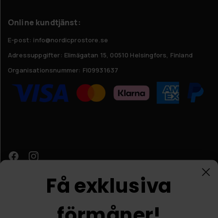
Online kundtjänst:
E-post: info@nordicprostore.se
Adressuppgifter:
Elimägatan 15, 00510 Helsingfors, Finland
Organisationsnummer:
FI09931637
Få exklusiva
förmåner!
Kundtjänst