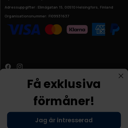
Adressuppgifter:
Elimägatan 15, 00510 Helsingfors, Finland
Organisationsnummer:
FI09931637
Få exklusiva
förmåner!
Kundtjänst
Jag är intresserad
© Nordic Prostore 2026
Allmänna villkor