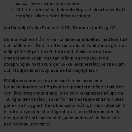
passar även i mindre utrymmen.
Lätt att Underhålla:
Klädseln är praktisk och enkel att
rengöra, vilket underlättar vardagen.
Varför välja Lykke Reclinerfåtölj Standard, mörkgrå?
Denna recliner från Lykke kombinerar enkelhet med komfort
och hållbarhet. Den intuitiva push-back-funktionen gör det
möjligt för dig att enkelt luta dig tillbaka och njuta av
omedelbar avkoppling utan krångliga reglage. Med
stoppning av nytt skum ger Lykke Reclinerfåtölj en bekväm
och stödjande sittupplevelse för dagligt bruk.
Fåtöljens robusta plywoodram tillsammans med
tygbeklädnaden av hög kvalitet garanterar både stabilitet
och långvarig användning. Med en viktkapacitet på upp till
150 kg är denna fåtölj säker för de flesta användare, vilket
ger extra trygghet. Dess kompakta mått gör den idealisk för
mindre utrymmen eller lägenheter, och eftersom den är
designad för att sparar plats, passar den väl in även i det
begränsade utrymmet.