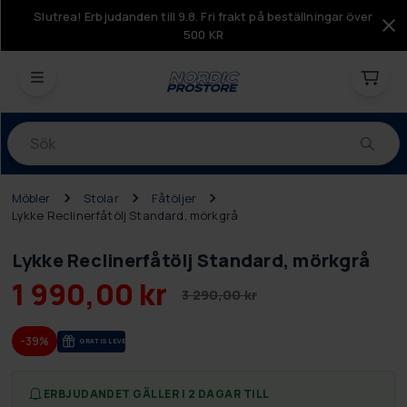
Slutrea! Erbjudanden till 9.8. Fri frakt på beställningar över
500 KR
Produkter
Möbler
Stolar
Fåtöljer
Lykke Reclinerfåtölj Standard, mörkgrå
Lykke Reclinerfåtölj Standard, mörkgrå
1 990,00 kr
3 290,00 kr
-39%
GRA­TIS LE­VE­RANS
ERBJUDANDET GÄLLER I 2 DAGAR TILL