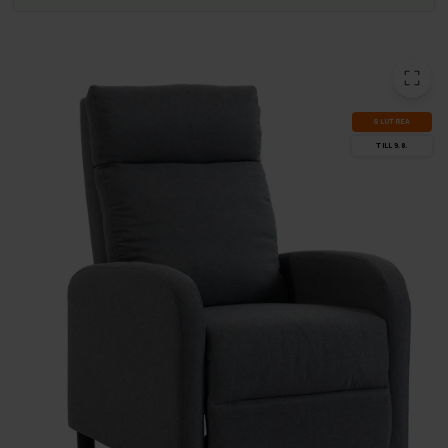
SLUT­REA
TILL 9.8.