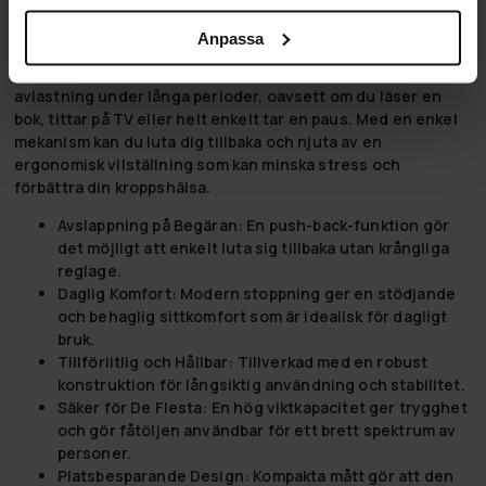
Reclinerfåtöljer erbjuder en oöverträffad nivå av komfort
Anpassa
och avkoppling som passar perfekt i varje hem. Dessa
fåtöljer är speciellt designade för att ge maximalt stöd och
avlastning under långa perioder, oavsett om du läser en
bok, tittar på TV eller helt enkelt tar en paus. Med en enkel
mekanism kan du luta dig tillbaka och njuta av en
ergonomisk vilställning som kan minska stress och
förbättra din kroppshälsa.
Avslappning på Begäran:
En push-back-funktion gör
det möjligt att enkelt luta sig tillbaka utan krångliga
reglage.
Daglig Komfort:
Modern stoppning ger en stödjande
och behaglig sittkomfort som är idealisk för dagligt
bruk.
Tillförlitlig och Hållbar:
Tillverkad med en robust
konstruktion för långsiktig användning och stabilitet.
Säker för De Flesta:
En hög viktkapacitet ger trygghet
och gör fåtöljen användbar för ett brett spektrum av
personer.
Platsbesparande Design:
Kompakta mått gör att den