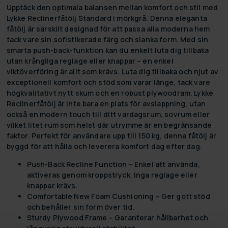
Upptäck den optimala balansen mellan komfort och stil med
Lykke Reclinerfåtölj Standard i mörkgrå. Denna eleganta
fåtölj är särskilt designad för att passa alla moderna hem
tack vare sin sofistikerade färg och slanka form. Med sin
smarta push-back-funktion kan du enkelt luta dig tillbaka
utan krångliga reglage eller knappar – en enkel
viktöverföring är allt som krävs. Luta dig tillbaka och njut av
exceptionell komfort och stöd som varar länge, tack vare
högkvalitativt nytt skum och en robust plywoodram. Lykke
Reclinerfåtölj är inte bara en plats för avslappning, utan
också en modern touch till ditt vardagsrum, sovrum eller
vilket litet rum som helst där utrymme är en begränsande
faktor. Perfekt för användare upp till 150 kg, denna fåtölj är
byggd för att hålla och leverera komfort dag efter dag.
Push-Back Recline Function –
Enkel att använda,
aktiveras genom kroppstryck. Inga reglage eller
knappar krävs.
Comfortable New Foam Cushioning –
Ger gott stöd
och behåller sin form över tid.
Sturdy Plywood Frame –
Garanterar hållbarhet och