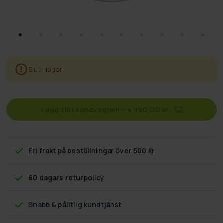
Slut i lager
Lägg till i kundvagnen
–
4 990,00 kr
Fri frakt
på beställningar över 500 kr
60 dagars returpolicy
Snabb & pålitlig kundtjänst