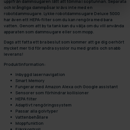
uppifrån dammsugaren lätt att tömma i soptunnan. Separata
och krångliga dammpåsar krävs inte med en
robotdammsugare. Lykke robotdammsugare Deluxe 5000
har även ett HEPA-filter som du kan rengöra med bara
vatten. Genom att byta tank kan du välja om du vill använda
apparaten som dammsugare eller som mopp.
Dags att fatta ett bra beslut som kommer att ge dig oerhört
mycket mer tid för andra sysslor nu med
gratis och snabb
leverans!
Produktinformation:
Inbyggd lasernavigation
Smart Memory
Fungerar med Amazon Alexa och Google assistant
Sensorer som förhindrar kollisioner
HEPA filter
Adaptivt rengöringssystem
Passar alla golvtyper
Vattenbehållare
Moppfunktion
Fjärrkontroll