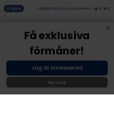
Hjälpte den här recensionen?
0
0
DELA
Få exklusiva
Information
förmåner!
Företagsinformation
Om oss
Jag är intresserad
Kundtjänst
Nej tack
FAQ - Vanliga frågor
Leverans
Returer