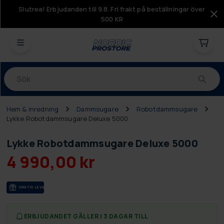
Slutrea! Erbjudanden till 9.8. Fri frakt på beställningar över
500 KR
Produkter
Hem & inredning
Dammsugare
Robotdammsugare
Lykke Robotdammsugare Deluxe 5000
Lykke Robotdammsugare Deluxe 5000
4 990,00 kr
GRA­TIS LE­VE­RANS
ERBJUDANDET GÄLLER I 3 DAGAR TILL