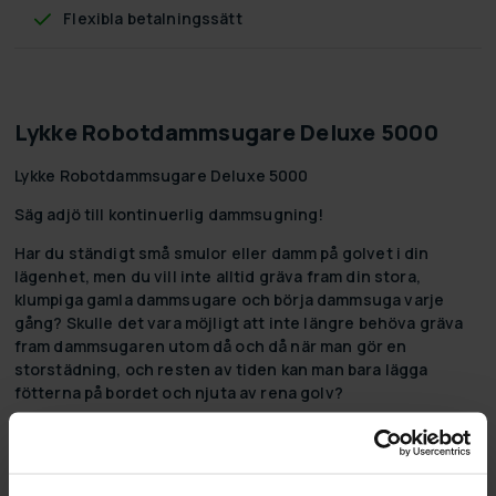
Flexibla betalningssätt
Lykke Robotdammsugare Deluxe 5000
Lykke Robotdammsugare Deluxe 5000
Säg adjö till kontinuerlig dammsugning!
Har du ständigt små smulor eller damm på golvet i din
lägenhet, men du vill inte alltid gräva fram din stora,
klumpiga gamla dammsugare och börja dammsuga varje
gång? Skulle det vara möjligt att inte längre behöva gräva
fram dammsugaren utom då och då när man gör en
storstädning, och resten av tiden kan man bara lägga
fötterna på bordet och njuta av rena golv?
Ja, det är det! Lykke robotdammsugare Deluxe 5000 är den
perfekta lösningen på detta problem! Lykke
robotdammsugare Deluxe 5000 gör städningen enkel och